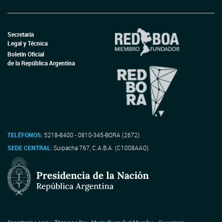
Secretaría
Legal y Técnica
Boletín Oficial
de la República Argentina
TELÉFONOS:
5218-8400 - 0810-345-BORA (2672)
SEDE CENTRAL:
Suipacha 767, C.A.B.A. (C1008AAO)