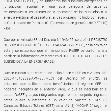
FOCALIZADOS (SEF) y se unificaron los subsidios energéticos de
jurisdicción nacional, en una sola categoría de usuarios
residenciales a los efectos de la aplicación de los subsidios a la
energía eléctrica, al gas natural, al gas propano indiluido por redes y
al Gas Licuado de Petróleo (GLP) envasado en garrafas de DIEZ (10)
kilos.
Que por el Artículo 3º del Decreto N° 943/25, se creó el REGISTRO
DE SUBSIDIOS ENERGÉTICOS FOCALIZADOS (ReSEF), en la órbita de
esta y se estableció que el mencionado ReSEF se conformará a
partir de la información existente en el REGISTRO DE ACCESO A LOS
SUBSIDIOS A LA ENERGÍA (RASE).
Que en cuanto a los criterios de inclusión en el SEF, en el Anexo l (IF-
2025-143132692-APN-SE#MEC) del Decreto N° 943/25 se
establece que califican como beneficiarios del régimen SEF los
hogares inscriptos en el anterior RASE, o que se inscriban en el
actual ReSEF y cuyos integrantes registren, en conjunto, ingresos
netos iguales o inferiores a un valor equivalente a TRES (3)
Canastas Básicas Totales (CBT) para UN (1) “HOGAR 2” según el
INSTITUTO NACIONAL DE ESTADÍSTICA Y CENSOS (INDEC).