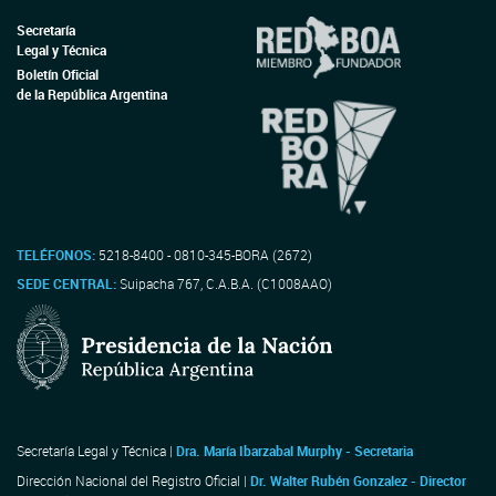
Secretaría
Legal y Técnica
Boletín Oficial
de la República Argentina
TELÉFONOS:
5218-8400 - 0810-345-BORA (2672)
SEDE CENTRAL:
Suipacha 767, C.A.B.A. (C1008AAO)
Secretaría Legal y Técnica |
Dra. María Ibarzabal Murphy - Secretaria
Dirección Nacional del Registro Oficial |
Dr. Walter Rubén Gonzalez - Director