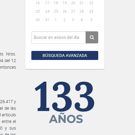
16
17
18
19
20
21
22
23
24
25
26
27
28
29
30
31
1
2
3
4
5
es Nros.
BÚSQUEDA AVANZADA
04 del 12
entonces
 26.417 y
al de las
l artículo
 entre el
60 y sus
io de los