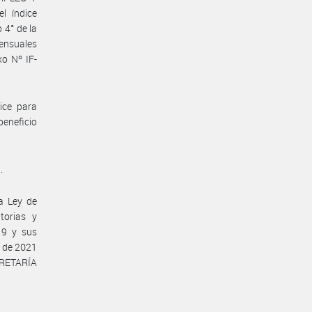
l índice
 4° de la
ensuales
xo Nº IF-
dice para
beneficio
.
la Ley de
torias y
19 y sus
o de 2021
ECRETARÍA