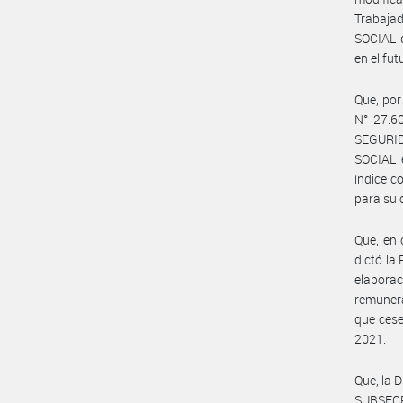
Trabaja
SOCIAL 
en el fut
Que, por
N° 27.60
SEGURI
SOCIAL e
índice c
para su 
Que, en
dictó la
elaborac
remunera
que cese
2021.
Que, la
SUBSEC