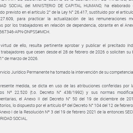
AD SOCIAL del MINISTERIO DE CAPITAL HUMANO, ha elaborado e
o previsto en el artículo 2° de la Ley N° 26.417, sustituido por el artículo
27.609, para practicar la actualización de las remuneraciones m
as por los trabajadores en relación de dependencia, obrante en el Ane
9667346-APN-DNPSS#MCH.
virtud de ello, resulta pertinente aprobar y publicar el precitado ín
 trabajadores que cesen desde el 28 de febrero de 2026 o soliciten su 
 1° de marzo de 2026.
ervicio Jurídico Permanente ha tomado la intervención de su competencia
resente medida, se dicta en uso de las atribuciones conferidas por 
rios Nº 22.520 (t.o. Decreto N° 438/1992) y sus normas modifica
entarias, el Anexo II del Decreto N° 50 del 19 de diciembre de 20
torios, lo dispuesto por el artículo 6º del Decreto N° 104 del 12 de febrer
 Anexo I de la Resolución Nº 3 del 19 de febrero 2021 de la entonces S
RIDAD SOCIAL.