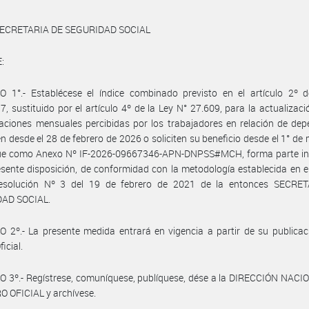
ECRETARIA DE SEGURIDAD SOCIAL
:
O 1°.- Establécese el índice combinado previsto en el artículo 2º d
7, sustituido por el artículo 4º de la Ley N° 27.609, para la actualizaci
ciones mensuales percibidas por los trabajadores en relación de dep
n desde el 28 de febrero de 2026 o soliciten su beneficio desde el 1° de
ue como Anexo Nº IF-2026-09667346-APN-DNPSS#MCH, forma parte in
esente disposición, de conformidad con la metodología establecida en e
esolución Nº 3 del 19 de febrero de 2021 de la entonces SECRE
AD SOCIAL.
 2º.- La presente medida entrará en vigencia a partir de su publicac
ficial.
 3º.- Regístrese, comuníquese, publíquese, dése a la DIRECCIÓN NACI
 OFICIAL y archívese.