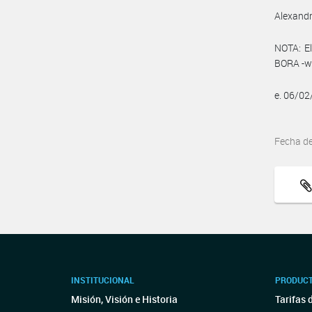
Alexandr
NOTA: El
BORA -ww
e. 06/0
Fecha d
INSTITUCIONAL
PRODUCT
Misión, Visión e Historia
Tarifas 