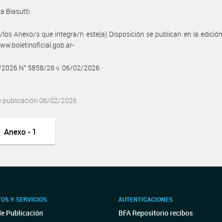
a Biasutti
/los Anexo/s que integra/n este(a) Disposición se publican en la edició
w.boletinoficial.gob.ar-
2/2026 N° 5858/26 v. 06/02/2026
e publicación 06/02/2026
Anexo - 1
OS Y SERVICIOS
AUTENTICACIONES
de Publicación
BFA Repositorio recibos