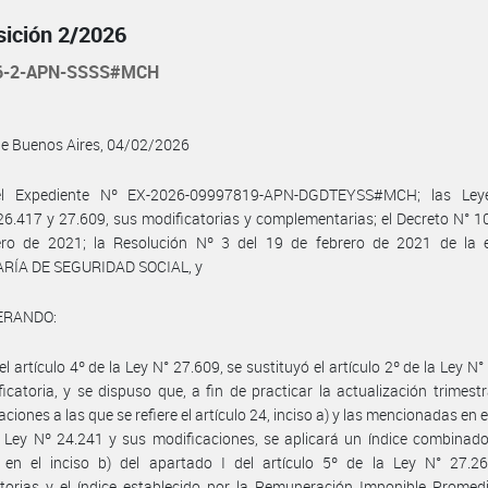
sición 2/2026
26-2-APN-SSSS#MCH
de Buenos Aires, 04/02/2026
l Expediente Nº EX-2026-09997819-APN-DGDTEYSS#MCH; las Ley
26.417 y 27.609, sus modificatorias y complementarias; el Decreto N° 1
ero de 2021; la Resolución Nº 3 del 19 de febrero de 2021 de la 
RÍA DE SEGURIDAD SOCIAL, y
ERANDO:
el artículo 4º de la Ley N° 27.609, se sustituyó el artículo 2º de la Ley N°
icatoria, y se dispuso que, a fin de practicar la actualización trimestr
iones a las que se refiere el artículo 24, inciso a) y las mencionadas en e
 Ley Nº 24.241 y sus modificaciones, se aplicará un índice combinado
o en el inciso b) del apartado I del artículo 5º de la Ley N° 27.2
torias y el índice establecido por la Remuneración Imponible Promed