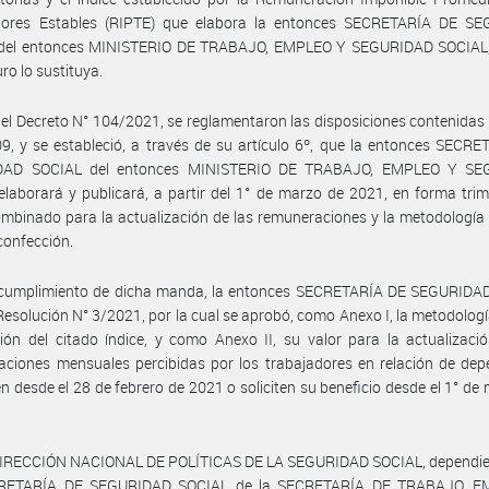
dores Estables (RIPTE) que elabora la entonces SECRETARÍA DE S
del entonces MINISTERIO DE TRABAJO, EMPLEO Y SEGURIDAD SOCIAL,
uro lo sustituya.
 el Decreto N° 104/2021, se reglamentaron las disposiciones contenidas 
9, y se estableció, a través de su artículo 6º, que la entonces SECR
DAD SOCIAL del entonces MINISTERIO DE TRABAJO, EMPLEO Y SE
laborará y publicará, a partir del 1° de marzo de 2021, en forma trime
ombinado para la actualización de las remuneraciones y la metodología 
confección.
 cumplimiento de dicha manda, la entonces SECRETARÍA DE SEGURIDA
 Resolución N° 3/2021, por la cual se aprobó, como Anexo I, la metodologí
ión del citado índice, y como Anexo II, su valor para la actualizaci
ciones mensuales percibidas por los trabajadores en relación de dep
n desde el 28 de febrero de 2021 o soliciten su beneficio desde el 1° de
 DIRECCIÓN NACIONAL DE POLÍTICAS DE LA SEGURIDAD SOCIAL, dependien
RETARÍA DE SEGURIDAD SOCIAL de la SECRETARÍA DE TRABAJO, E