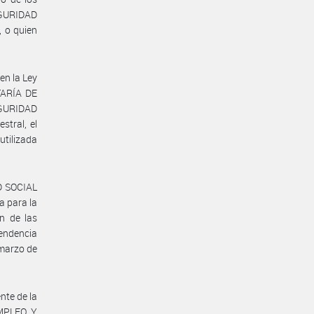
EGURIDAD
 o quien
en la Ley
ETARÍA DE
GURIDAD
stral, el
utilizada
D SOCIAL
a para la
ón de las
endencia
 marzo de
te de la
MPLEO Y