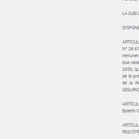
LA SUBS
DISPONE
ARTÍCUL
N° 26.41
remunera
que cese
2026, q
de la pr
de la R
SEGURID
ARTÍCULO
Boletín O
ARTÍCULO
REGISTRO