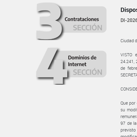
Dispo
DI-20
Ciudad 
VISTO e
24.241, 
de febr
SECRETA
CONSID
Que por 
su modif
remunerac
97 de la
previst
modifica