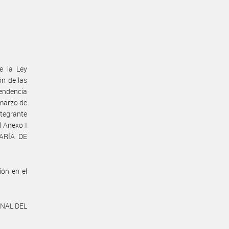
e la Ley
ón de las
endencia
 marzo de
tegrante
l Anexo I
TARÍA DE
ión en el
ONAL DEL