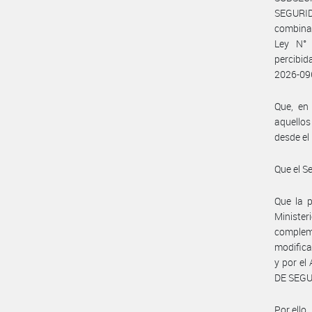
SEGURID
combinad
Ley N° 
percibid
2026-0
Que, en 
aquellos
desde el
Que el S
Que la p
Ministe
complem
modifica
y por el
DE SEGU
Por ello,