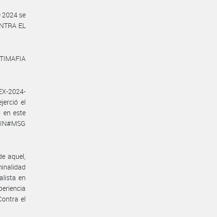
 2024 se
ONTRA EL
ANTIMAFIA
EX-2024-
erció el
 en este
NIN#MSG
e aquel,
minalidad
lista en
eriencia
ontra el