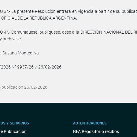
 3°.- La presente Resolución entrará en vigencia a partir de su publicac
 OFICIAL DE LA REPÚBLICA ARGENTINA.
O 4°.- Comuníquese, publíquese, dese a la DIRECCIÓN NACIONAL DEL 
y archívese.
ra Susana Monteoliva
2/2026 N° 9937/26 v. 26/02/2026
e publicación 26/02/2026
OS Y SERVICIOS
AUTENTICACIONES
de Publicación
BFA Repositorio recibos