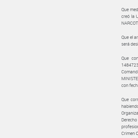
Que med
creó la
NARCOTR
Que el a
será des
Que con
1484723
Comanda
MINIST
con fech
Que cor
habiendo
Organiz
Derecho
profesi
Crimen 