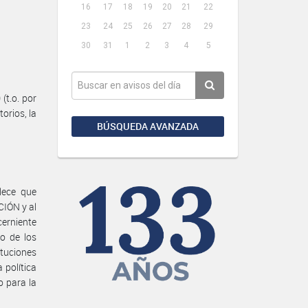
16
17
18
19
20
21
22
23
24
25
26
27
28
29
30
31
1
2
3
4
5
t.o. por
orios, la
BÚSQUEDA AVANZADA
lece que
IÓN y al
erniente
io de los
ituciones
 política
o para la