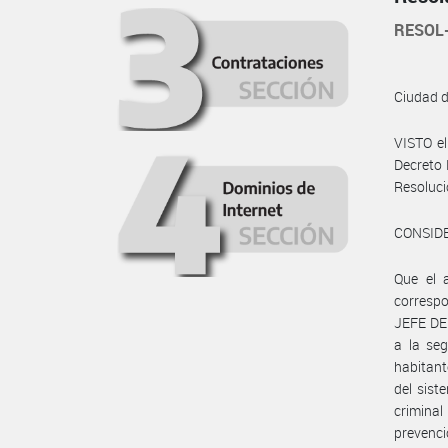
RESOL
Ciudad 
VISTO e
Decreto 
Resoluci
CONSID
Que el a
corresp
JEFE DE 
a la seg
habitant
del sist
criminal
prevenció