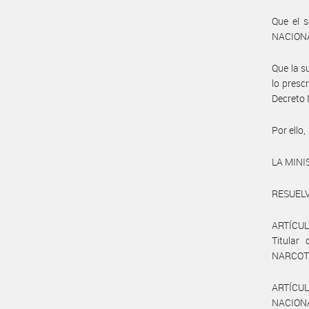
Que el 
NACIONAL
Que la s
lo prescr
Decreto 
Por ello,
LA MINI
RESUELV
ARTÍCUL
Titula
NARCOTR
ARTÍCULO
NACION