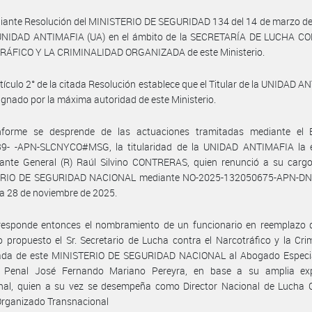
iante Resolución del MINISTERIO DE SEGURIDAD 134 del 14 de marzo de
 UNIDAD ANTIMAFIA (UA) en el ámbito de la SECRETARÍA DE LUCHA C
ÁFICO Y LA CRIMINALIDAD ORGANIZADA de este Ministerio.
rtículo 2° de la citada Resolución establece que el Titular de la UNIDAD 
ignado por la máxima autoridad de este Ministerio.
forme se desprende de las actuaciones tramitadas mediante el 
9- -APN-SLCNYCO#MSG, la titularidad de la UNIDAD ANTIMAFIA la ej
nte General (R) Raúl Silvino CONTRERAS, quien renunció a su cargo
ERIO DE SEGURIDAD NACIONAL mediante NO-2025-132050675-APN-D
a 28 de noviembre de 2025.
responde entonces el nombramiento de un funcionario en reemplazo d
 propuesto el Sr. Secretario de Lucha contra el Narcotráfico y la Cri
ada de este MINISTERIO DE SEGURIDAD NACIONAL al Abogado Especia
 Penal José Fernando Mariano Pereyra, en base a su amplia exp
onal, quien a su vez se desempeña como Director Nacional de Lucha C
Organizado Transnacional