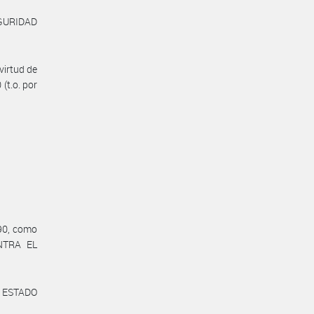
EGURIDAD
virtud de
 (t.o. por
90, como
NTRA EL
al ESTADO