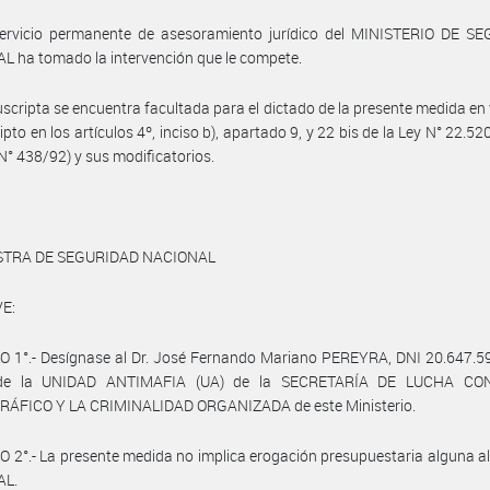
servicio permanente de asesoramiento jurídico del MINISTERIO DE S
 ha tomado la intervención que le compete.
uscripta se encuentra facultada para el dictado de la presente medida en 
ipto en los artículos 4º, inciso b), apartado 9, y 22 bis de la Ley N° 22.520
N° 438/92) y sus modificatorios.
STRA DE SEGURIDAD NACIONAL
E:
O 1°.- Desígnase al Dr. José Fernando Mariano PEREYRA, DNI 20.647.5
r de la UNIDAD ANTIMAFIA (UA) de la SECRETARÍA DE LUCHA CO
ÁFICO Y LA CRIMINALIDAD ORGANIZADA de este Ministerio.
 2°.- La presente medida no implica erogación presupuestaria alguna 
AL.