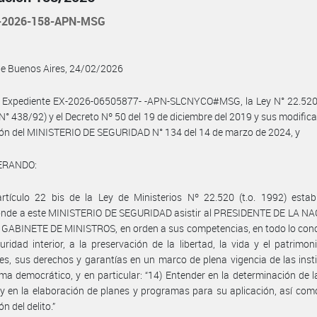
-2026-158-APN-MSG
de Buenos Aires, 24/02/2026
l Expediente EX-2026-06505877- -APN-SLCNYCO#MSG, la Ley N° 22.520 (
N° 438/92) y el Decreto Nº 50 del 19 de diciembre del 2019 y sus modificat
ón del MINISTERIO DE SEGURIDAD N° 134 del 14 de marzo de 2024, y
ERANDO:
rtículo 22 bis de la Ley de Ministerios Nº 22.520 (t.o. 1992) estab
onde a este MINISTERIO DE SEGURIDAD asistir al PRESIDENTE DE LA NAC
GABINETE DE MINISTROS, en orden a sus competencias, en todo lo conc
uridad interior, a la preservación de la libertad, la vida y el patrimon
es, sus derechos y garantías en un marco de plena vigencia de las inst
ema democrático, y en particular: “14) Entender en la determinación de la
 y en la elaboración de planes y programas para su aplicación, así com
n del delito.”