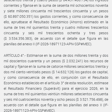
corrientes y fíjanse en la suma de sesenta mil ochocientos noventa
y siete millones cincuenta mil trescientos cincuenta y un pesos
($ 60.897.050.351) los gastos corrientes, y como consecuencia de
ello, apruébase el Resultado Económico (Ahorro) estimado en la
suma de tres mil quinientos treinta y cuatro millones trescientos
cincuenta y seis mil trescientos ochenta y tres pesos
($ 3.534.356.383), de acuerdo con el detalle que figura en las
planillas del anexo II (IF-2026-18971123-APN-SSP#MEC).
ARTÍCULO 4°.- Estímanse en la suma de dos millones treinta y dos
mil doscientos cuarenta y un pesos ($ 2.032.241) los recursos de
capital y fíjanse en la suma de catorce millones seiscientos treinta y
dos mil ciento veintiséis pesos ($ 14.632.126) los gastos de capital,
y como consecuencia de ello, en conjunción con el Resultado
Económico establecido en el artículo 3° de esta resolución, estímase
el Resultado Financiero (Superávit) para el ejercicio 2026, en la
suma de tres mil quinientos veintiún millones setecientos cincuenta
y seis mil cuatrocientos noventa y ocho pesos ($ 3.521.756.498), de
acuerdo con el detalle que figura en las planillas del anexo II (IF-
2026-18971123-APN-SSP#MEC).