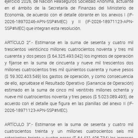
ejercicio 2026, de Nación Reaseguros Sociedad Anónima, actuante
en el ámbito de la Secretaría de Finanzas del Ministerio de
Economía, de acuerdo con el detalle obrante en los anexos I (IF-
2026-18970246-APN-SSP#MEC) y II (IF-2026-18971123-APN-
SSP#MEC) que integran esta resolución.
ARTÍCULO 2°.- Estímanse en la suma de sesenta y cuatro mil
trescientos veinticinco millones cuatrocientos noventa y tres mil
cuarenta y dos pesos ($ 64.325.493.042) los ingresos de operación
y fíjanse en la suma de cincuenta y nueve mil trescientos dos
millones cuatrocientos tres mil quinientos cuarenta y nueve pesos
($ 59.302.403.549) los gastos de operación, y como consecuencia
de ello, apruébase el Resultado Operativo (Ganancia de Operación)
estimado en la suma de cinco mil veintitrés millones ochenta y
nueve mil cuatrocientos noventa y tres pesos ($ 5.023.089.493), de
acuerdo con el detalle que figura en las planillas del anexo II (IF-
2026-18971123-APN-SSP#MEC).
ARTÍCULO 3°.- Estímanse en la suma de sesenta y cuatro mil
cuatrocientos treinta y un millones cuatrocientos seis mil
setecientos treinta y cuatro pesos ($ 64.431.406.734) los ingresos