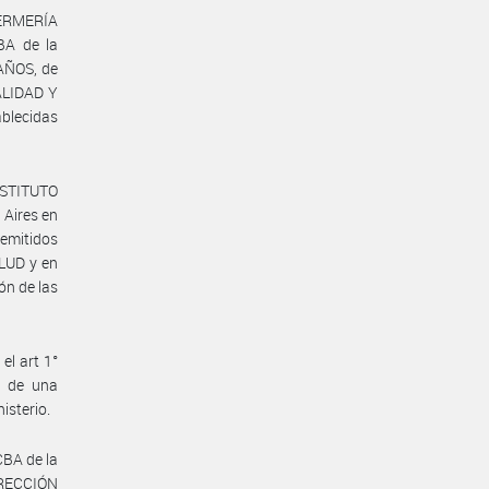
FERMERÍA
A de la
AÑOS, de
ALIDAD Y
blecidas
NSTITUTO
Aires en
 emitidos
LUD y en
ón de las
l art 1°
e de una
isterio.
BA de la
RECCIÓN