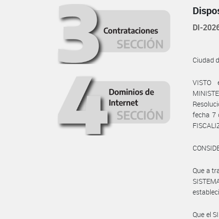
Dispo
DI-20
Ciudad 
VISTO 
MINISTE
Resoluci
fecha 7
FISCALI
CONSID
Que a tr
SISTEMA
estableci
Que el 