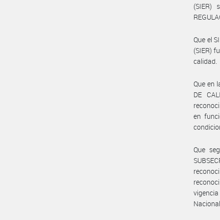
(SIER) 
REGULAC
Que el 
(SIER) f
calidad.
Que en l
DE CALI
reconoci
en funci
condicio
Que seg
SUBSEC
reconoci
reconoci
vigencia
Nacional