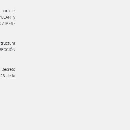
 para el
SCULAR y
AIRES -
tructura
IRECCIÓN
.
 Decreto
023 de la