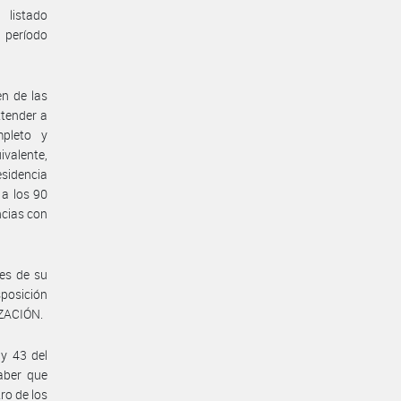
listado
 período
en de las
xtender a
mpleto y
valente,
esidencia
 a los 90
ncias con
es de su
posición
ZACIÓN.
 y 43 del
aber que
ro de los