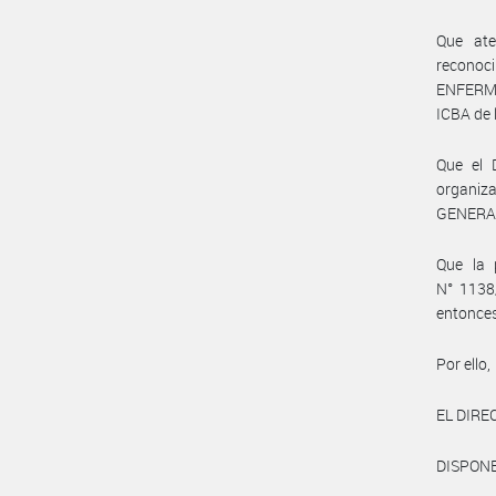
Que ate
reconoc
ENFERM
ICBA de 
Que el 
organiz
GENERAL
Que la 
N° 1138/
entonce
Por ello,
EL DIRE
DISPONE