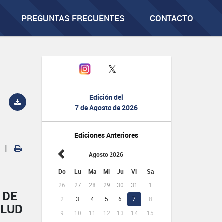
PREGUNTAS FRECUENTES
CONTACTO
Edición del
7 de Agosto de 2026
Ediciones Anteriores
|
Agosto 2026
Do
Lu
Ma
Mi
Ju
Vi
Sa
26
27
28
29
30
31
1
 DE
2
3
4
5
6
7
8
ALUD
9
10
11
12
13
14
15