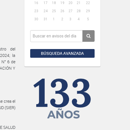
16
17
18
19
20
21
22
23
24
25
26
27
28
29
30
31
1
2
3
4
5
tro del
BÚSQUEDA AVANZADA
2024; la
n N° 6 de
LACIÓN Y
e crea el
D (SIER)
DE SALUD