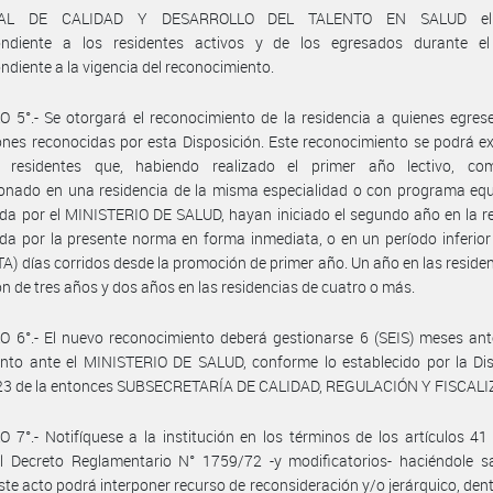
AL DE CALIDAD Y DESARROLLO DEL TALENTO EN SALUD el 
ondiente a los residentes activos y de los egresados durante el
ndiente a la vigencia del reconocimiento.
 5°.- Se otorgará el reconocimiento de la residencia a quienes egres
nes reconocidas por esta Disposición. Este reconocimiento se podrá e
s residentes que, habiendo realizado el primer año lectivo, co
nado en una residencia de la misma especialidad o con programa equi
da por el MINISTERIO DE SALUD, hayan iniciado el segundo año en la r
da por la presente norma en forma inmediata, o en un período inferior
) días corridos desde la promoción de primer año. Un año en las reside
n de tres años y dos años en las residencias de cuatro o más.
 6°.- El nuevo reconocimiento deberá gestionarse 6 (SEIS) meses ant
nto ante el MINISTERIO DE SALUD, conforme lo establecido por la Dis
23 de la entonces SUBSECRETARÍA DE CALIDAD, REGULACIÓN Y FISCALI
 7°.- Notifíquese a la institución en los términos de los artículos 41
l Decreto Reglamentario N° 1759/72 -y modificatorios- haciéndole s
ste acto podrá interponer recurso de reconsideración y/o jerárquico, dent