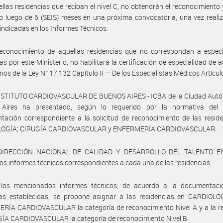
llas residencias que reciban el nivel C, no obtendrán el reconocimiento
rlo luego de 6 (SEIS) meses en una próxima convocatoria, una vez reali
indicadas en los Informes Técnicos.
reconocimiento de aquellas residencias que no correspondan a especi
s por este Ministerio, no habilitará la certificación de especialidad de 
inos de la Ley N° 17.132 Capítulo II — De los Especialistas Médicos Artícul
INSTITUTO CARDIOVASCULAR DE BUENOS AIRES - ICBA de la Ciudad Aut
Aires ha presentado, según lo requerido por la normativa del 
ación correspondiente a la solicitud de reconocimiento de las resid
OGÍA; CIRUGÍA CARDIOVASCULAR y ENFERMERÍA CARDIOVASCULAR.
 DIRECCIÓN NACIONAL DE CALIDAD Y DESARROLLO DEL TALENTO E
los informes técnicos correspondientes a cada una de las residencias.
los mencionados informes técnicos, de acuerdo a la documentaci
ías establecidas, se propone asignar a las residencias en CARDIOLO
RÍA CARDIOVASCULAR la categoría de reconocimiento Nivel A y a la re
ÍA CARDIOVASCULAR la categoría de reconocimiento Nivel B.