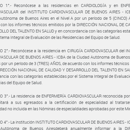
O 1°.- Reconócese a las residencias en CARDIOLOGÍA y en EN
VASCULAR del INSTITUTO CARDIOVASCULAR DE BUENOS AIRES - ICB
Autónoma de Buenos Aires en el Nivel A por un período de 5 (CINCO) 
 con los informes técnicos emitidos por la DIRECCIÓN NACIONAL DE C
LLO DEL TALENTO EN SALUD y en concordancia con las categorías esta
istema Integral de Evaluación de las Residencias del Equipo de Salud.
O 2°.- Reconócese a la residencia en CIRUGÍA CARDIOVASCULAR del I
ASCULAR DE BUENOS AIRES - ICBA de la Ciudad Autónoma de Buenos 
 B por un período de 3 (TRES) AÑOS, de acuerdo con los informes técnicos
DIRECCIÓN NACIONAL DE CALIDAD Y DESARROLLO DEL TALENTO EN SA
ncia con las categorías establecidas por el Sistema Integral de Evaluaci
ias del Equipo de Salud.
O 3°.- La residencia de ENFERMERÍA CARDIOVASCULAR reconocida por e
itará a sus egresados a la certificación de especialidad al tratars
idad no incluida en las Nóminas de especialdiades aprobadas por este Min
O 4°.- La institución INSTITUTO CARDIOVASCULAR DE BUENOS AIRES - IC
 Autónoma de Buenos Airesdeberá anualmente informar a la DI