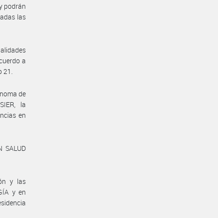
 y podrán
zadas las
alidades
acuerdo a
o 21.
ónoma de
SIER, la
encias en
N SALUD
ón y las
GÍA y en
sidencia