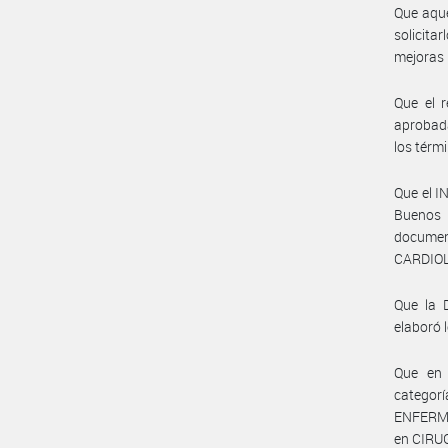
Que aque
solicita
mejoras 
Que el 
aprobada
los térm
Que el 
Buenos 
document
CARDIOL
Que la
elaboró 
Que en 
categor
ENFERME
en CIRUG