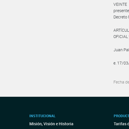
VEINTE (
presente
Decreto 
ARTÍCUL
OFICIAL 
Juan Pa
e. 17/0
Fecha d
INSTITUCIONAL
PRODUCT
Misión, Visión e Historia
Tarifas 