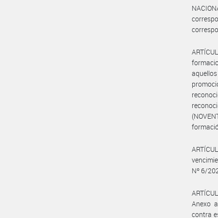
NACION
corresp
correspo
ARTÍCULO
formacio
aquello
promocio
reconoci
reconoci
(NOVENTA
formació
ARTÍCULO
vencimie
Nº 6/20
ARTÍCULO
Anexo a
contra e