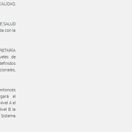
CALIDAD,
DE SALUD
da con la
CRETARÍA
veles de
definidos
cionales,
entonces
gará el
ivel A el
ivel B la
l Sistema