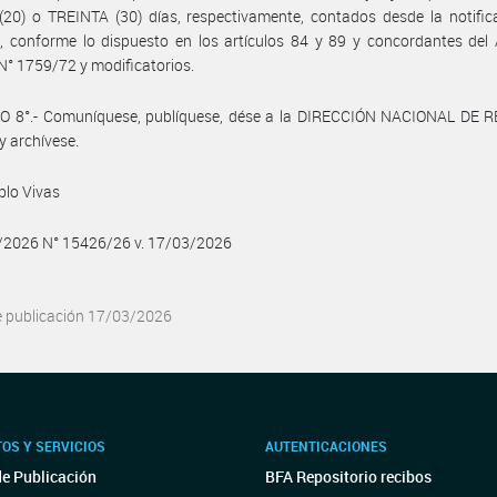
20) o TREINTA (30) días, respectivamente, contados desde la notific
, conforme lo dispuesto en los artículos 84 y 89 y concordantes del
N° 1759/72 y modificatorios.
O 8°.- Comuníquese, publíquese, dése a la DIRECCIÓN NACIONAL DE 
y archívese.
blo Vivas
3/2026 N° 15426/26 v. 17/03/2026
e publicación 17/03/2026
OS Y SERVICIOS
AUTENTICACIONES
de Publicación
BFA Repositorio recibos