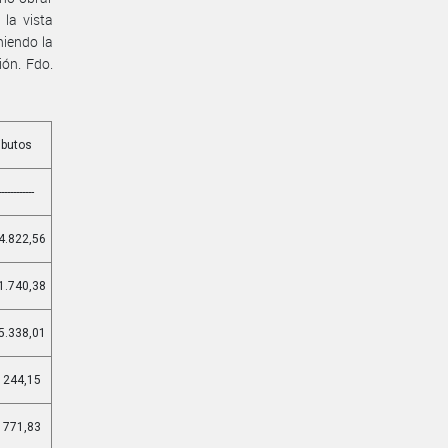
la vista
niendo la
ión. Fdo.
ibutos
------------
4.822,56
1.740,38
5.338,01
 244,15
 771,83