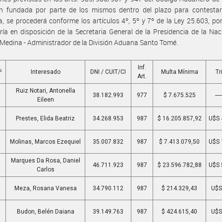
ón fundada por parte de los mismos dentro del plazo para contestar 
a, se procederá conforme los artículos 4º, 5º y 7º de la Ley 25.603, po
ía en disposición de la Secretaria General de la Presidencia de la Nac
Medina - Administrador de la División Aduana Santo Tomé.
Inf.
º
Interesado
DNI / CUIT/CI
Multa Mínima
Tr
Art.
Ruiz Notari, Antonella
38.182.993
977
$ 7.675.525
----
Eileen
Prestes, Elida Beatriz
34.268.953
987
$ 16.205.857,92
U$S 
Molinas, Marcos Ezequiel
35.007.832
987
$ 7.413.079,50
U$S 
Marques Da Rosa, Daniel
46.711.923
987
$ 23.596.782,88
U$S 
Carlos
Meza, Rosana Vanesa
34.790.112
987
$ 214.329,43
U$S
Budon, Belén Daiana
39.149.763
987
$ 424.615,40
U$S