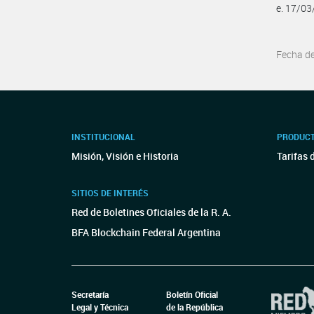
e. 17/0
Fecha d
INSTITUCIONAL
PRODUCT
Misión, Visión e Historia
Tarifas 
SITIOS DE INTERÉS
Red de Boletines Oficiales de la R. A.
BFA Blockchain Federal Argentina
Secretaría
Boletín Oficial
Legal y Técnica
de la República