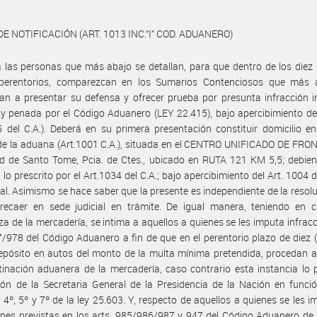
DE NOTIFICACIÓN (ART. 1013 INC.“I” COD. ADUANERO)
a las personas que más abajo se detallan, para que dentro de los diez 
 perentorios, comparezcan en los Sumarios Contenciosos que más 
an a presentar su defensa y ofrecer prueba por presunta infracción 
 y penada por el Código Aduanero (LEY 22.415), bajo apercibimiento de
5 del C.A.). Deberá en su primera presentación constituir domicilio en
de la aduana (Art.1001 C.A.), situada en el CENTRO UNIFICADO DE FRO
d de Santo Tome, Pcia. de Ctes., ubicado en RUTA 121 KM 5,5; debien
 lo prescrito por el Art.1034 del C.A.; bajo apercibimiento del Art. 1004 d
gal. Asimismo se hace saber que la presente es independiente de la resol
 recaer en sede judicial en trámite. De igual manera, teniendo en c
za de la mercadería, se intima a aquellos a quienes se les imputa infracc
7/978 del Código Aduanero a fin de que en el perentorio plazo de diez (
epósito en autos del monto de la multa mínima pretendida, procedan a 
inación aduanera de la mercadería, caso contrario esta instancia lo
ión de la Secretaria General de la Presidencia de la Nación en funci
s 4º, 5º y 7º de la ley 25.603. Y, respecto de aquellos a quienes se les i
ones previstas en los arts. 985/986/987 y 947 del Código Aduanero de