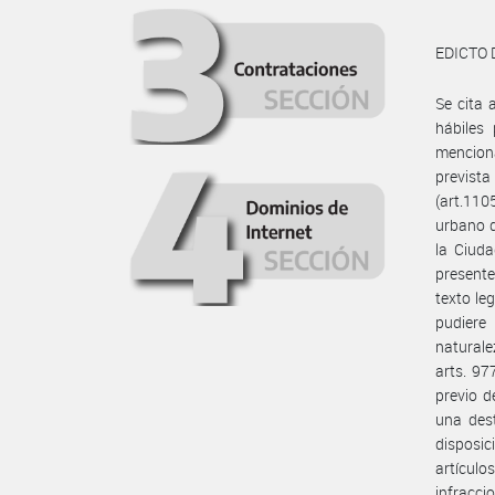
EDICTO 
Se cita 
hábiles
mencion
prevista
(art.110
urbano 
la Ciuda
presente
texto le
pudiere
naturale
arts. 97
previo d
una dest
disposic
artículo
infracci