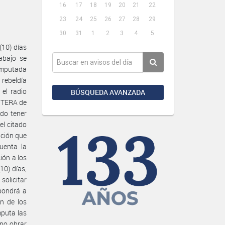
16
17
18
19
20
21
22
23
24
25
26
27
28
29
30
31
1
2
3
4
5
(10) días
abajo se
imputada
 rebeldía
 el radio
BÚSQUEDA AVANZADA
NTERA de
do tener
el citado
ución que
uenta la
ión a los
10) días,
solicitar
 pondrá a
ón de los
mputa las
 no obrar