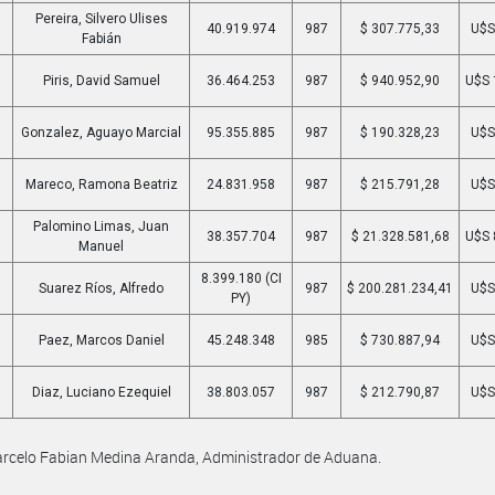
Pereira, Silvero Ulises
40.919.974
987
$ 307.775,33
U$S
Fabián
Piris, David Samuel
36.464.253
987
$ 940.952,90
U$S 
Gonzalez, Aguayo Marcial
95.355.885
987
$ 190.328,23
U$S
Mareco, Ramona Beatriz
24.831.958
987
$ 215.791,28
U$S
Palomino Limas, Juan
38.357.704
987
$ 21.328.581,68
U$S 
Manuel
8.399.180 (CI
Suarez Ríos, Alfredo
987
$ 200.281.234,41
U$S
PY)
Paez, Marcos Daniel
45.248.348
985
$ 730.887,94
U$S
Diaz, Luciano Ezequiel
38.803.057
987
$ 212.790,87
U$S
rcelo Fabian Medina Aranda, Administrador de Aduana.