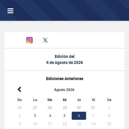
Toggle
navigation
Edición del
6 de Agosto de 2026
Ediciones Anteriores
Agosto 2026
Do
Lu
Ma
Mi
Ju
Vi
Sa
26
27
28
29
30
31
1
2
3
4
5
6
7
8
9
10
11
12
13
14
15