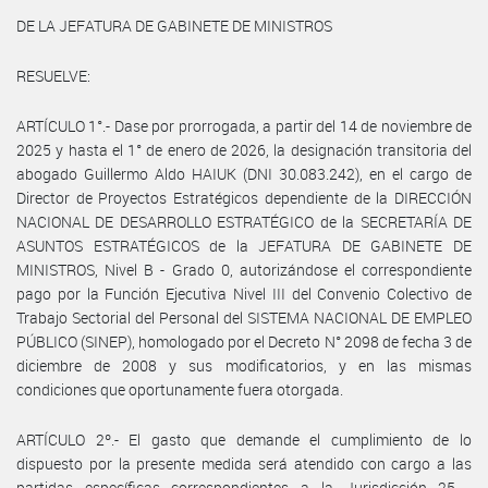
DE LA JEFATURA DE GABINETE DE MINISTROS
RESUELVE:
ARTÍCULO 1°.- Dase por prorrogada, a partir del 14 de noviembre de
2025 y hasta el 1° de enero de 2026, la designación transitoria del
abogado Guillermo Aldo HAIUK (DNI 30.083.242), en el cargo de
Director de Proyectos Estratégicos dependiente de la DIRECCIÓN
NACIONAL DE DESARROLLO ESTRATÉGICO de la SECRETARÍA DE
ASUNTOS ESTRATÉGICOS de la JEFATURA DE GABINETE DE
MINISTROS, Nivel B - Grado 0, autorizándose el correspondiente
pago por la Función Ejecutiva Nivel III del Convenio Colectivo de
Trabajo Sectorial del Personal del SISTEMA NACIONAL DE EMPLEO
PÚBLICO (SINEP), homologado por el Decreto N° 2098 de fecha 3 de
diciembre de 2008 y sus modificatorios, y en las mismas
condiciones que oportunamente fuera otorgada.
ARTÍCULO 2º.- El gasto que demande el cumplimiento de lo
dispuesto por la presente medida será atendido con cargo a las
partidas específicas correspondientes a la Jurisdicción 25 -