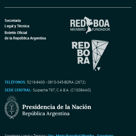
Secretaría
Legal y Técnica
Boletín Oficial
de la República Argentina
TELÉFONOS:
5218-8400 - 0810-345-BORA (2672)
SEDE CENTRAL:
Suipacha 767, C.A.B.A. (C1008AAO)
Secretaría Legal y Técnica |
Dra. María Ibarzabal Murphy - Secretaria