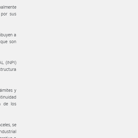
palmente
 por sus
ribuyen a
s que son
L (INPI)
tructura
ámites y
ntinuidad
n de los
nceles, se
dustrial