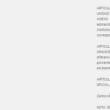
ARTICULO
UNIDAD 
ANEXO (
aplicaci
Institu
correspo
ARTICUL
ARANCEL
diferenc
porcenta
así expr
ARTÍCUL
OFICIAL,
Carlos M
NOTA: El