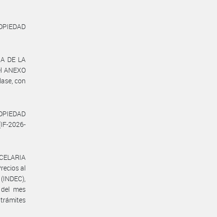
OPIEDAD
IA DE LA
el ANEXO
lase, con
OPIEDAD
(IF-2026-
NCELARIA
recios al
 (INDEC),
a del mes
 trámites