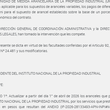
UNIDAD DE MEDIDA ARANCELARIA DE LA PROPIEDAD INDUSTRIAL (U
á aplicable para los supuestos de aranceles variables, los pagos de difer
 ni para el supuesto de arancel establecido sobre la base de un porce
onómico del contrato.
DIRECCIÓN GENERAL DE COORDINACIÓN ADMINISTRATIVA y la DIRE
 LEGALES, han tomado la intervención que les compete.
resente se dicta en virtud de las facultades conferidas por el Articulo 92, 
y Nº 24.481 y sus modificatorias.
IDENTE DEL INSTITUTO NACIONAL DE LA PROPIEDAD INDUSTRIAL
E:
 1º: Actualizar a partir del día 1° de abril de 2026 los aranceles que p
TO NACIONAL DE LA PROPIEDAD INDUSTRIAL por los servicios que presta
s en pesos que resultan del ANEXO (IF-2026-28133493-APN-INPI#