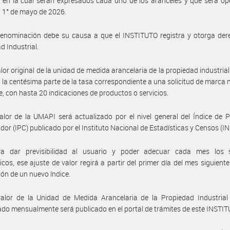
 en la cual serán expresados cada uno de los aranceles y que será op
el 1° de mayo de 2026.
denominación debe su causa a que el INSTITUTO registra y otorga der
d Industrial.
alor original de la unidad de medida arancelaria de la propiedad industria
en la centésima parte de la tasa correspondiente a una solicitud de marca 
e, con hasta 20 indicaciones de productos o servicios.
alor de la UMAPI será actualizado por el nivel general del Índice de P
or (IPC) publicado por el Instituto Nacional de Estadísticas y Censos (I
a dar previsibilidad al usuario y poder adecuar cada mes los 
icos, ese ajuste de valor regirá a partir del primer día del mes siguient
ión de un nuevo índice.
valor de la Unidad de Medida Arancelaria de la Propiedad Industrial
ado mensualmente será publicado en el portal de trámites de este INSTIT