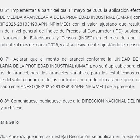
 6º: Implementar a partir del día 1º mayo de 2026 la aplicación efect
DE MEDIDA ARANCELARIA DE LA PROPIEDAD INDUSTRIAL (UMAPI) con
IF-2026-28133493-APN-INPI#MEC) con el valor ajustado que result
ón del nivel general del Índice de Precios al Consumidor (IPC) publica
to Nacional de Estadísticas y Censos (INDEC) en el mes de abril
ndiente al mes de marzo 2026, y así sucesivamente, ajustándose mensu
O 7°: Aclarar que el monto de arancel conforme la UNIDAD D
ARIA DE LA PROPIEDAD INDUSTRIAL (UMAPI), no será aplicable para el
ias de arancel; para los aranceles variables; para los establecidos 
je del valor económico de los contratos; ni a todo otro arancel que no
esado en el ANEXO (IF-2026-28133493-APN-INPI#MEC) de la presente.
O 8º: Comuníquese, publíquese, dese a la DIRECCION NACIONAL DEL 
 y archívese.
aría Gallo
/los Anexo/s que integra/n este(a) Resolución se publican en la edició