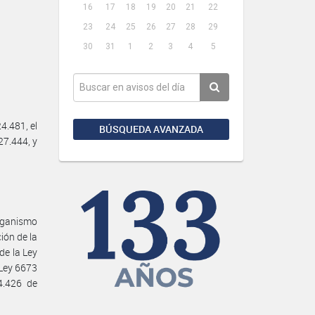
16
17
18
19
20
21
22
23
24
25
26
27
28
29
30
31
1
2
3
4
5
4.481, el
BÚSQUEDA AVANZADA
27.444, y
ganismo
ión de la
de la Ley
 Ley 6673
4.426 de