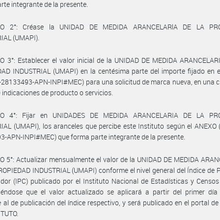
rte integrante de la presente.
LO 2°: Créase la UNIDAD DE MEDIDA ARANCELARlA DE LA PR
IAL (UMAPI).
O 3°: Establecer el valor inicial de la UNIDAD DE MEDIDA ARANCELAR
AD INDUSTRIAL (UMAPI) en la centésima parte del importe fijado en 
-28133493-APN-INPI#MEC) para una solicitud de marca nueva, en una c
 indicaciones de producto o servicios.
LO 4°: Fijar en UNIDADES DE MEDIDA ARANCELARIA DE LA PR
AL (UMAPI), los aranceles que percibe este Instituto según el ANEXO 
-APN-INPI#MEC) que forma parte integrante de la presente.
O 5°: Actualizar mensualmente el valor de la UNIDAD DE MEDIDA ARA
OPIEDAD INDUSTRIAL (UMAPI) conforme el nivel general del Índice de P
or (IPC) publicado por el Instituto Nacional de Estadísticas y Censos
iéndose que el valor actualizado se aplicará a partir del primer dí
e al de publicación del índice respectivo, y será publicado en el portal de
ITUTO.