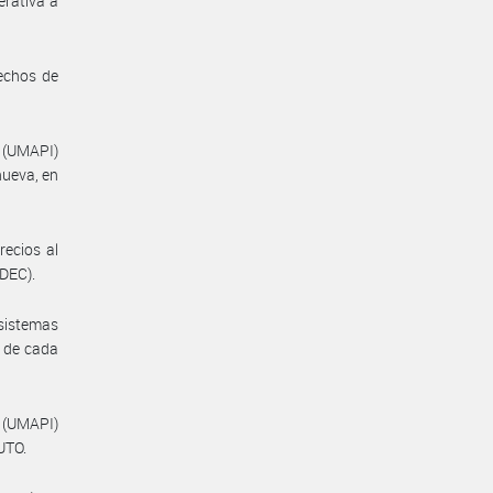
erativa a
echos de
l (UMAPI)
nueva, en
recios al
NDEC).
sistemas
e de cada
 (UMAPI)
UTO.