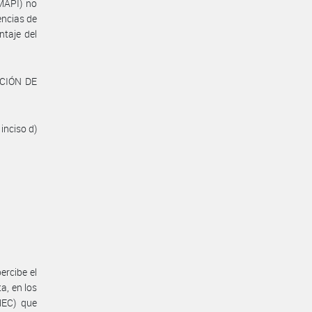
MAPI) no
encias de
ntaje del
CCIÓN DE
inciso d)
ercibe el
, en los
MEC) que