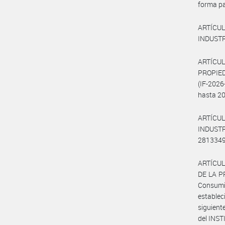
forma pa
ARTÍCU
INDUSTR
ARTÍCUL
PROPIED
(IF-2026
hasta 20
ARTÍCU
INDUSTRI
28133493
ARTÍCUL
DE LA PR
Consumid
establec
siguient
del INST