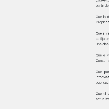
(UMAPI),
partir d
Que la 
Propieda
Que el v
se fija 
una clas
Que el v
Consumid
Que par
informát
publicac
Que el 
actualiz