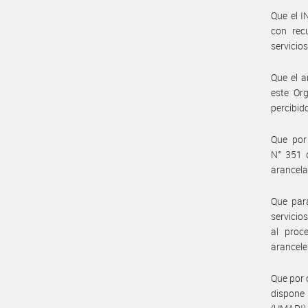
Que el 
con rec
servicios
Que el a
este Org
percibid
Que por
N° 351 
arancela
Que para
servicio
al proc
aranceles
Que por o
dispone