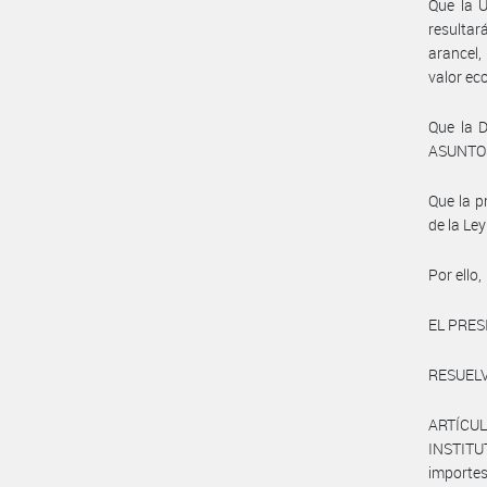
Que la 
resultar
arancel,
valor ec
Que la 
ASUNTOS
Que la p
de la Le
Por ello,
EL PRES
RESUELV
ARTÍCULO
INSTITU
importe