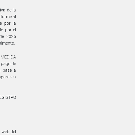
iva de la
forme al
e por la
do por el
 de 2026
almente.
E MEDIDA
 pago de
en base a
 aparezca
REGISTRO
n web del