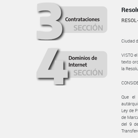
Resol
RESOL
Ciudad 
VISTO el
texto or
la Resol
CONSID
Que el
autárqui
Ley de P
de Marca
del 9 d
Transfer