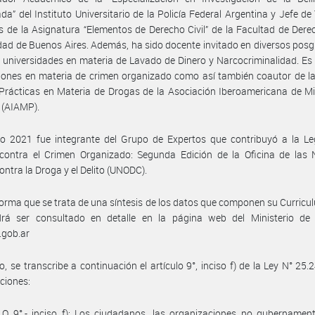
da” del Instituto Universitario de la Policía Federal Argentina y Jefe de
s de la Asignatura “Elementos de Derecho Civil” de la Facultad de Dere
dad de Buenos Aires. Además, ha sido docente invitado en diversos pos
s universidades en materia de Lavado de Dinero y Narcocriminalidad. Es
iones en materia de crimen organizado como así también coautor de l
rácticas en Materia de Drogas de la Asociación Iberoamericana de Mi
 (AIAMP).
o 2021 fue integrante del Grupo de Expertos que contribuyó a la Leg
contra el Crimen Organizado: Segunda Edición de la Oficina de las 
ontra la Droga y el Delito (UNODC).
nforma que se trata de una síntesis de los datos que componen su Curricu
rá ser consultado en detalle en la página web del Ministerio de J
.gob.ar
, se transcribe a continuación el artículo 9°, inciso f) de la Ley N° 25.
ciones:
O 9°.- inciso f): Los ciudadanos, las organizaciones no gubernament