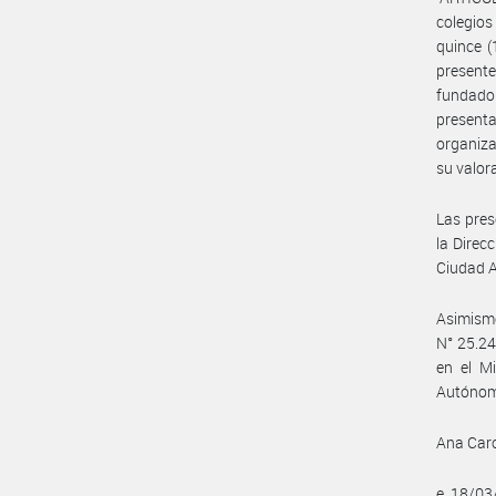
colegios
quince (
presente
fundado 
present
organiza
su valora
Las pres
la Direc
Ciudad A
Asimismo
N° 25.24
en el Mi
Autónom
Ana Caro
e. 18/0