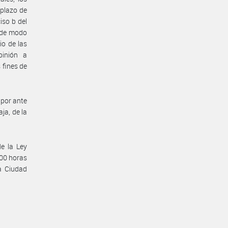
 plazo de
iso b del
y de modo
io de las
pinión a
 fines de
 por ante
ja, de la
de la Ley
.00 horas
la Ciudad