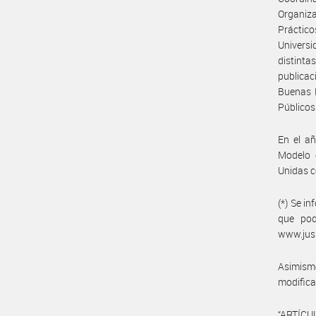
Organiza
Práctico
Universi
distinta
publicac
Buenas P
Públicos
En el añ
Modelo 
Unidas c
(*) Se i
que pod
www.jus
Asimismo
modifica
“ARTÍCUL