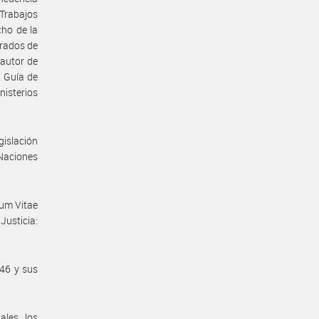
 Trabajos
cho de la
grados de
 autor de
a Guía de
nisterios
islación
Naciones
lum Vitae
usticia:
246 y sus
ales, los