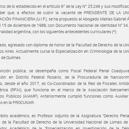
rco de lo establecido en el artículo 9° de la Ley N° 25.246 y sus modificac
ber que, a efectos de cubrir la vacante de PRESIDENTE DE LA U
IÓN FINANCIERA (U.I.F.), se ha propuesto al Abogado Matías Gabriel 
l 15 de diciembre de 1988, con Documento Nacional de Identidad N° 34
nalidad argentina, con los siguientes antecedentes curriculares (*):
do, egresado con diploma de honor de la Facultad de Derecho de la Un
s Aires. Actualmente cursa la Especialización en Criminología de la Un
 de Quilmes.
unción pública, se desempeña como Fiscal Federal Penal Coadyuv
cción en Distrito Federal Rosario, de la Procuraduría de Narcocrimi
o, desde el año 2017, es Co-Coordinador de la Red de Fiscales Antid
érica (RFAI), que funciona en el marco de la Asociación Iberoamer
ios Públicos (AIAMP). Anteriormente cumplió funciones como Auxiliar
rio en la PROCUNAR.
bito académico, es Profesor Adjunto de la Asignatura “Derecho Penal
”, de la Facultad de Derecho de la Universidad Nacional de Lomas de
ador Académico de la “Especialización en Investigación de la Deli