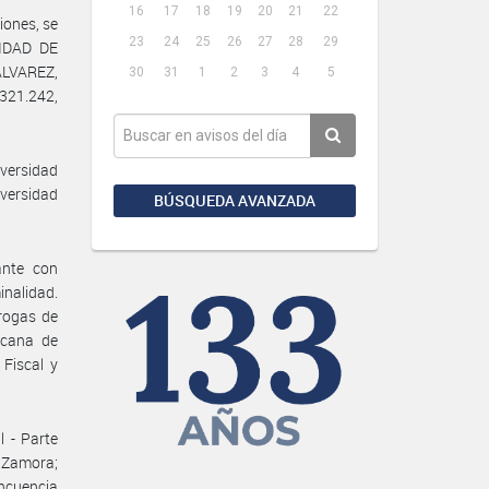
16
17
18
19
20
21
22
iones, se
23
24
25
26
27
28
29
NIDAD DE
ÁLVAREZ,
30
31
1
2
3
4
5
.321.242,
iversidad
iversidad
BÚSQUEDA AVANZADA
ante con
nalidad.
rogas de
icana de
 Fiscal y
 - Parte
 Zamora;
ncuencia