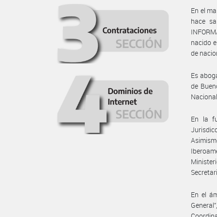
En el ma
hace sa
INFORMAC
nacido e
de nacio
Es aboga
de Bueno
Nacional
En la f
Jurisdi
Asimism
Iberoam
Minister
Secreta
En el ám
General
Coordin