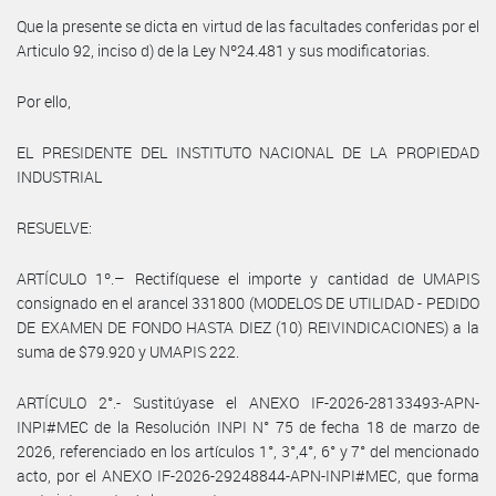
Que la presente se dicta en virtud de las facultades conferidas por el
Articulo 92, inciso d) de la Ley Nº24.481 y sus modificatorias.
Por ello,
EL PRESIDENTE DEL INSTITUTO NACIONAL DE LA PROPIEDAD
INDUSTRIAL
RESUELVE:
ARTÍCULO 1º.– Rectifíquese el importe y cantidad de UMAPIS
consignado en el arancel 331800 (MODELOS DE UTILIDAD - PEDIDO
DE EXAMEN DE FONDO HASTA DIEZ (10) REIVINDICACIONES) a la
suma de $79.920 y UMAPIS 222.
ARTÍCULO 2°.- Sustitúyase el ANEXO IF-2026-28133493-APN-
INPI#MEC de la Resolución INPI N° 75 de fecha 18 de marzo de
2026, referenciado en los artículos 1°, 3°,4°, 6° y 7° del mencionado
acto, por el ANEXO IF-2026-29248844-APN-INPI#MEC, que forma