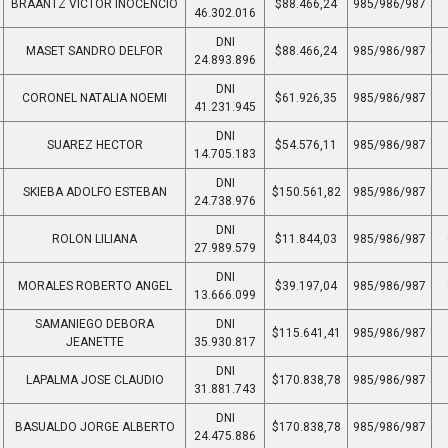
BRAANTZ VICTOR INOCENCIO
$88.466,24
985/986/987
46.302.016
DNI
MASET SANDRO DELFOR
$88.466,24
985/986/987
24.893.896
DNI
CORONEL NATALIA NOEMI
$61.926,35
985/986/987
41.231.945
DNI
SUAREZ HECTOR
$54.576,11
985/986/987
14.705.183
DNI
SKIEBA ADOLFO ESTEBAN
$150.561,82
985/986/987
24.738.976
DNI
ROLON LILIANA
$11.844,03
985/986/987
27.989.579
DNI
MORALES ROBERTO ANGEL
$39.197,04
985/986/987
13.666.099
SAMANIEGO DEBORA
DNI
$115.641,41
985/986/987
JEANETTE
35.930.817
DNI
LAPALMA JOSE CLAUDIO
$170.838,78
985/986/987
31.881.743
DNI
BASUALDO JORGE ALBERTO
$170.838,78
985/986/987
24.475.886