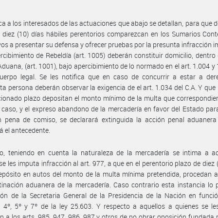
ica a los interesados de las actuaciones que abajo se detallan, para que d
 diez (10) días hábiles perentorios comparezcan en los Sumarios Con
vos a presentar su defensa y ofrecer pruebas por la presunta infracción 
rcibimiento de Rebeldía (art. 1005) deberán constituir domicilio, dentro 
Aduana, (art. 1001), bajo apercibimiento de lo normado en el art. 1.004 y 
uerpo legal. Se les notifica que en caso de concurrir a estar a der
ita persona deberán observar la exigencia de el art. 1.034 del C.A. Y que 
ionado plazo depositan el monto mínimo de la multa que correspondier
 caso, y el expreso abandono de la mercadería en favor del Estado par
en pena de comiso, se declarará extinguida la acción penal aduanera
rá el antecedente.
o, teniendo en cuenta la naturaleza de la mercadería se intima a aq
se les imputa infracción al art. 977, a que en el perentorio plazo de diez (
epósito en autos del monto de la multa mínima pretendida, procedan a 
inación aduanera de la mercadería. Caso contrario esta instancia lo
ión de la Secretaria General de la Presidencia de la Nación en funci
s 4º, 5º y 7º de la ley 25.603. Y respecto a aquellos a quienes se l
ón a los arts. 985, 947, 986, 987 y otros de no obrar oposición fundada 