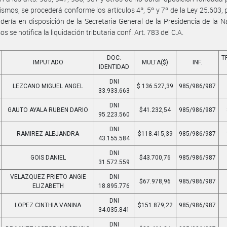
ismos, se procederá conforme los artículos 4º, 5º y 7º de la Ley 25.603,
dería en disposición de la Secretaria General de la Presidencia de la N
os se notifica la liquidación tributaria conf. Art. 783 del C.A.
DOC.
T
IMPUTADO
MULTA($)
INF.
IDENTIDAD
DNI
LEZCANO MIGUEL ANGEL
$ 136.527,39
985/986/987
33.933.663
DNI
GAUTO AYALA RUBEN DARIO
$41.232,54
985/986/987
95.223.560
DNI
RAMIREZ ALEJANDRA
$118.415,39
985/986/987
43.155.584
DNI
GOIS DANIEL
$43.700,76
985/986/987
31.572.559
VELAZQUEZ PRIETO ANGIE
DNI
$67.978,96
985/986/987
ELIZABETH
18.895.776
DNI
LOPEZ CINTHIA VANINA
$151.879,22
985/986/987
34.035.841
DNI