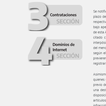
Se notif
plazo de
respecti
bajo ape
de esta 
citado c
interpós
del menc
según el
previer
registra
Asimism
quienes 
previo d
una dest
disposic
artículo
infracci