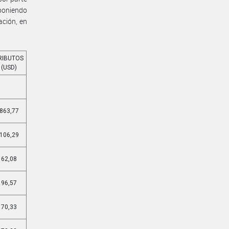
 poniendo
ación, en
RIBUTOS
(USD)
863,77
106,29
62,08
96,57
70,33