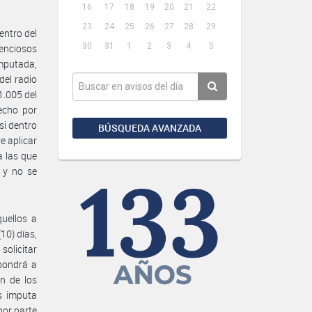
16
17
18
19
20
21
22
23
24
25
26
27
28
29
entro del
30
31
1
2
3
4
5
tenciosos
imputada,
del radio
1.005 del
echo por
si dentro
BÚSQUEDA AVANZADA
e aplicar
a las que
 y no se
uellos a
10) días,
solicitar
 pondrá a
ón de los
es imputa
por parte