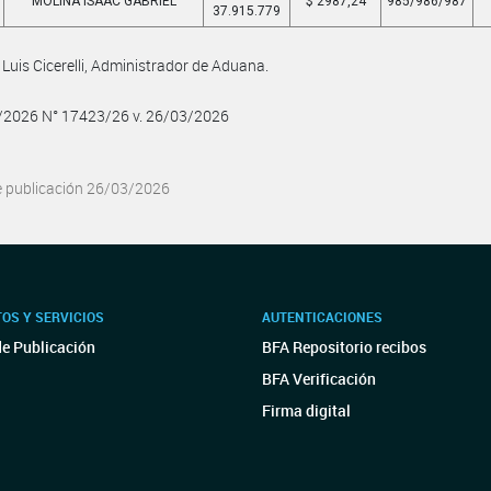
MOLINA ISAAC GABRIEL
$ 2987,24
985/986/987
37.915.779
Luis Cicerelli, Administrador de Aduana.
3/2026 N° 17423/26 v. 26/03/2026
e publicación 26/03/2026
OS Y SERVICIOS
AUTENTICACIONES
de Publicación
BFA Repositorio recibos
BFA Verificación
Firma digital