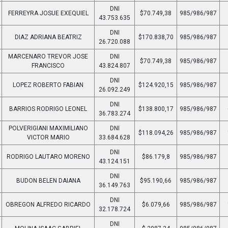
DNI
FERREYRA JOSUE EXEQUIEL
$70.749,38
985/986/987
43.753.635
DNI
DIAZ ADRIANA BEATRIZ
$170.838,70
985/986/987
26.720.088
MARCENARO TREVOR JOSE
DNI
$70.749,38
985/986/987
FRANCISCO
43.824.807
DNI
LOPEZ ROBERTO FABIAN
$124.920,15
985/986/987
26.092.249
DNI
BARRIOS RODRIGO LEONEL
$138.800,17
985/986/987
36.783.274
POLVERIGIANI MAXIMILIANO
DNI
$118.094,26
985/986/987
VICTOR MARIO
33.684.628
DNI
RODRIGO LAUTARO MORENO
$86.179,8
985/986/987
43.124.151
DNI
BUDON BELEN DAIANA
$95.190,66
985/986/987
36.149.763
DNI
OBREGON ALFREDO RICARDO
$6.079,66
985/986/987
32.178.724
DNI