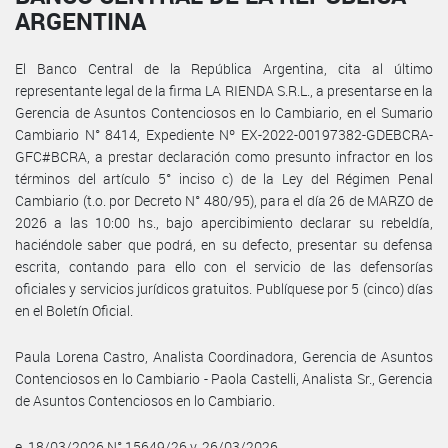
ARGENTINA
El Banco Central de la República Argentina, cita al último
representante legal de la firma LA RIENDA S.R.L., a presentarse en la
Gerencia de Asuntos Contenciosos en lo Cambiario, en el Sumario
Cambiario N° 8414, Expediente Nº EX-2022-00197382-GDEBCRA-
GFC#BCRA, a prestar declaración como presunto infractor en los
términos del artículo 5° inciso c) de la Ley del Régimen Penal
Cambiario (t.o. por Decreto N° 480/95), para el día 26 de MARZO de
2026 a las 10:00 hs., bajo apercibimiento declarar su rebeldía,
haciéndole saber que podrá, en su defecto, presentar su defensa
escrita, contando para ello con el servicio de las defensorías
oficiales y servicios jurídicos gratuitos. Publíquese por 5 (cinco) días
en el Boletín Oficial.
Paula Lorena Castro, Analista Coordinadora, Gerencia de Asuntos
Contenciosos en lo Cambiario - Paola Castelli, Analista Sr., Gerencia
de Asuntos Contenciosos en lo Cambiario.
e. 18/03/2026 N° 15649/26 v. 26/03/2026