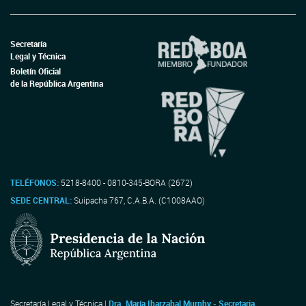
Secretaría
Legal y Técnica
Boletín Oficial
de la República Argentina
TELÉFONOS:
5218-8400 - 0810-345-BORA (2672)
SEDE CENTRAL:
Suipacha 767, C.A.B.A. (C1008AAO)
Secretaría Legal y Técnica |
Dra. María Ibarzabal Murphy - Secretaria