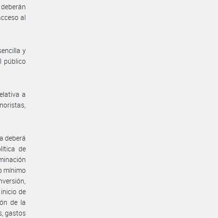
, deberán
acceso al
encilla y
l público
elativa a
noristas,
ca deberá
ítica de
ominación
to mínimo
versión,
inicio de
ión de la
s, gastos