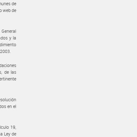
omunes de
io web de
 General
ados y la
edimiento
/2003.
ndaciones
s, de las
ertinente
esolución
dos en el
ículo 19,
la Ley de