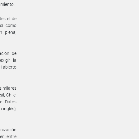
amiento.
tes el de
así como
n plena,
ación de
xigir la
I abierto
imilares
l, Chile,
de Datos
 inglés),
anización
en, entre