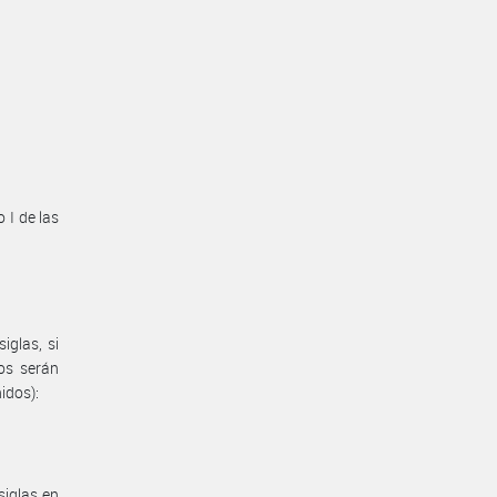
o I de las
iglas, si
dos serán
idos):
siglas en