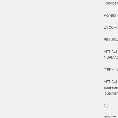
Fondos 
Por ello,
LA COMI
RESUELV
ARTÍCULO 
NORMAS (
“TÉRMIN
ARTÍCULO
aparecen
igualmen
(…)
“IOSCO” 