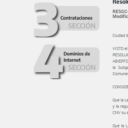
Resol
RESGC-
Modific
Ciudad 
VISTO e
RESOLU
ABIERTOS
la Subg
Comunes 
CONSID
Que la L
y la reg
CNV su a
Que la 