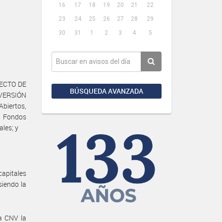
16
17
18
19
20
21
22
23
24
25
26
27
28
29
30
31
1
2
3
4
5
YECTO DE
BÚSQUEDA AVANZADA
VERSIÓN
Abiertos,
e Fondos
les; y
capitales
siendo la
a CNV la