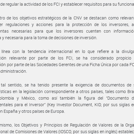
 de regular la actividad de los FCI y establecer requisitos para su funcion
ro de los objetivos estratégicos de la CNV se destacan como relevan
cer regulaciones y acciones para la protección de los inversores, 
entas necesarias para que los inversores cuenten con informació
 y necesaria para la toma de decisiones de inversión.
 línea con la tendencia internacional en lo que refiere a la divulg
ción relevante por parte de los FCI, se ha considerado propicio e
ión por parte de las Sociedades Gerentes de una Ficha Única por cada FC
administración.
 tal sentido, se ha tenido presente la exigencia de documentos de s
ísticas en la legislación correspondiente a otros países, tales como Brasi
olombia y México, como así también la figura del “Documento 
tales para el Inversor” (Key Investor Document, KID, por sus siglas en
en España y otros países de Europa.
mismo, los Objetivos y Principios de Regulación de Valores de la Org
ional de Comisiones de Valores (IOSCO, por sus siglas en inglés) establec