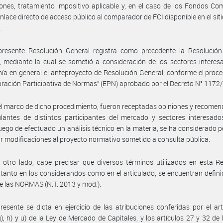
ones, tratamiento impositivo aplicable y, en el caso de los Fondos C
enlace directo de acceso público al comparador de FCI disponible en el sit
.
presente Resolución General registra como precedente la Resolución
 mediante la cual se sometió a consideración de los sectores interes
ía en general el anteproyecto de Resolución General, conforme el proc
oración Participativa de Normas” (EPN) aprobado por el Decreto N° 1172
el marco de dicho procedimiento, fueron receptadas opiniones y recome
lantes de distintos participantes del mercado y sectores interesado
luego de efectuado un análisis técnico en la materia, se ha considerado p
ir modificaciones al proyecto normativo sometido a consulta pública.
 otro lado, cabe precisar que diversos términos utilizados en esta R
 tanto en los considerandos como en el articulado, se encuentran defini
 de las NORMAS (N.T. 2013 y mod.).
resente se dicta en ejercicio de las atribuciones conferidas por el art
g), h) y u) de la Ley de Mercado de Capitales, y los artículos 27 y 32 de 