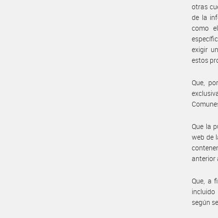
otras cu
de la in
como el
específi
exigir u
estos pr
Que, po
exclusiv
Comunes 
Que la p
web de l
contener
anterior 
Que, a f
incluido
según se