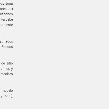
 oportuna
ores, así
disponen
tiva debe
adamente
stinados
e Fondos
del sitio
da mes, y
inmediato
el modelo
 y mod.),