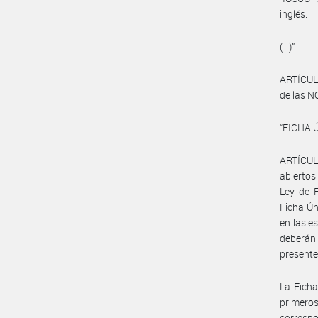
inglés.
(…)”
ARTÍCULO
de las N
“FICHA 
ARTÍCULO
abiertos
Ley de 
Ficha Ún
en las e
deberán
presente 
La Ficha
primeros
corresp