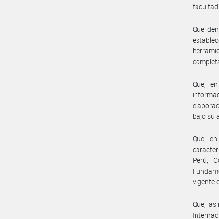
facultad
Que dent
estable
herrami
completa
Que, en
informa
elaborac
bajo su 
Que, en
caracter
Perú, C
Fundamen
vigente 
Que, asi
Internac