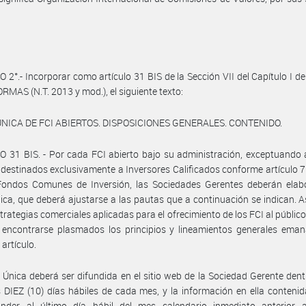
 2°.- Incorporar como artículo 31 BIS de la Sección VII del Capítulo I del
ORMAS (N.T. 2013 y mod.), el siguiente texto:
ÚNICA DE FCI ABIERTOS. DISPOSICIONES GENERALES. CONTENIDO.
 31 BIS. - Por cada FCI abierto bajo su administración, exceptuando 
 destinados exclusivamente a Inversores Calificados conforme artículo 7 
Fondos Comunes de Inversión, las Sociedades Gerentes deberán elab
ica, que deberá ajustarse a las pautas que a continuación se indican. 
strategias comerciales aplicadas para el ofrecimiento de los FCI al público
 encontrarse plasmados los principios y lineamientos generales eman
artículo.
 Única deberá ser difundida en el sitio web de la Sociedad Gerente dent
 DIEZ (10) días hábiles de cada mes, y la información en ella conteni
onder al último día hábil del mes calendario inmediato anterior 