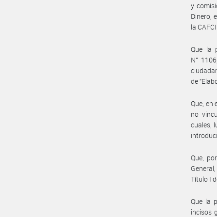
y comisi
Dinero, 
la CAFCI
Que la 
N° 1106,
ciudadan
de “Elab
Que, en 
no vincu
cuales, 
introduc
Que, por
General,
Título I
Que la p
incisos 