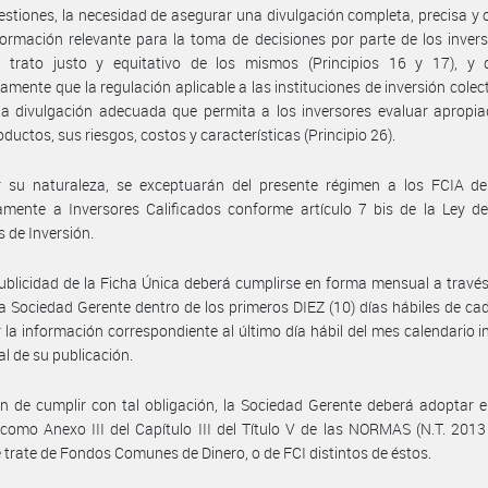
estiones, la necesidad de asegurar una divulgación completa, precisa y
formación relevante para la toma de decisiones por parte de los invers
 trato justo y equitativo de los mismos (Principios 16 y 17), y 
camente que la regulación aplicable a las instituciones de inversión colec
na divulgación adecuada que permita a los inversores evaluar apropi
oductos, sus riesgos, costos y características (Principio 26).
r su naturaleza, se exceptuarán del presente régimen a los FCIA de
amente a Inversores Calificados conforme artículo 7 bis de la Ley d
de Inversión.
ublicidad de la Ficha Única deberá cumplirse en forma mensual a través 
a Sociedad Gerente dentro de los primeros DIEZ (10) días hábiles de ca
 la información correspondiente al último día hábil del mes calendario 
al de su publicación.
in de cumplir con tal obligación, la Sociedad Gerente deberá adoptar 
 como Anexo III del Capítulo III del Título V de las NORMAS (N.T. 2013
 trate de Fondos Comunes de Dinero, o de FCI distintos de éstos.