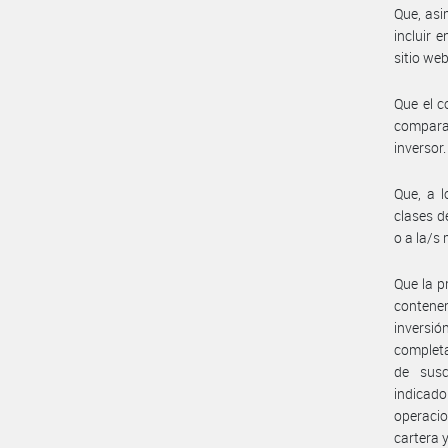
Que, asi
incluir 
sitio we
Que el c
comparab
inversor.
Que, a l
clases d
o a la/s
Que la p
contener
inversió
completa
de susc
indicado
operacio
cartera 