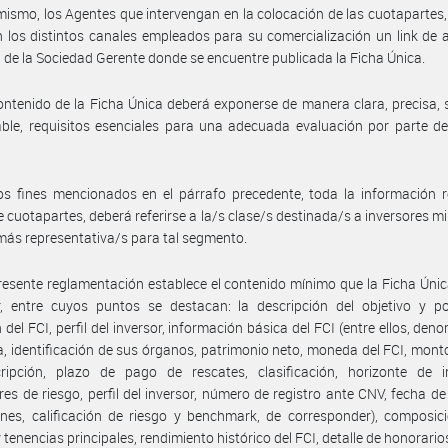
mismo, los Agentes que intervengan en la colocación de las cuotapartes
en los distintos canales empleados para su comercialización un link de 
b de la Sociedad Gerente donde se encuentre publicada la Ficha Única.
ontenido de la Ficha Única deberá exponerse de manera clara, precisa, s
le, requisitos esenciales para una adecuada evaluación por parte de
os fines mencionados en el párrafo precedente, toda la información r
e cuotapartes, deberá referirse a la/s clase/s destinada/s a inversores mi
 más representativa/s para tal segmento.
resente reglamentación establece el contenido mínimo que la Ficha Úni
, entre cuyos puntos se destacan: la descripción del objetivo y pol
n del FCI, perfil del inversor, información básica del FCI (entre ellos, den
, identificación de sus órganos, patrimonio neto, moneda del FCI, mon
ripción, plazo de pago de rescates, clasificación, horizonte de in
res de riesgo, perfil del inversor, número de registro ante CNV, fecha de 
nes, calificación de riesgo y benchmark, de corresponder), composic
y tenencias principales, rendimiento histórico del FCI, detalle de honorario