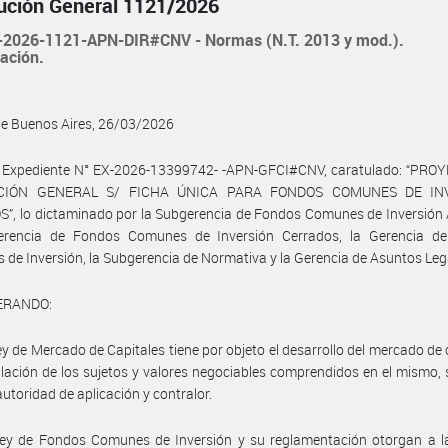
ución General 1121/2026
2026-1121-APN-DIR#CNV - Normas (N.T. 2013 y mod.).
ación.
de Buenos Aires, 26/03/2026
l Expediente N° EX-2026-13399742- -APN-GFCI#CNV, caratulado: “PRO
CIÓN GENERAL S/ FICHA ÚNICA PARA FONDOS COMUNES DE IN
”, lo dictaminado por la Subgerencia de Fondos Comunes de Inversión 
erencia de Fondos Comunes de Inversión Cerrados, la Gerencia d
de Inversión, la Subgerencia de Normativa y la Gerencia de Asuntos Lega
ERANDO:
ey de Mercado de Capitales tiene por objeto el desarrollo del mercado de 
ulación de los sujetos y valores negociables comprendidos en el mismo, 
utoridad de aplicación y contralor.
Ley de Fondos Comunes de Inversión y su reglamentación otorgan a l