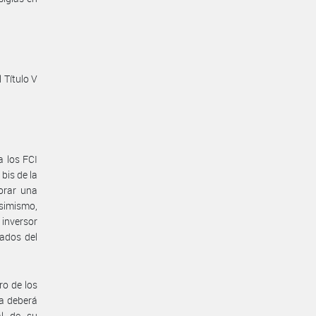
 Título V
a los FCI
bis de la
orar una
Asimismo,
 inversor
ados del
ro de los
da deberá
al de su