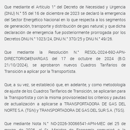
Que mediante el Artículo 1° del Decreto de Necesidad y Urgencia
(DNU) N.° 55 del 16 de diciembre de 2023 se declaró la emergencia
del Sector Energético Nacional en lo que respecta a los segmentos
de generación, transporte y distribución de gas natural; y que dicha
declaración de emergencia fue posteriormente prorrogada por los
Decretos DNU N.° 1023/24, DNU N.° 370/25 y DNU N.° 49/26.
Que mediante la Resolución N.° RESOL-2024-692-APN-
DIRECTORIO#ENARGAS del 17 de octubre de 2024 (B.O.
21/10/2024), se aprobaron nuevos Cuadros Tarifarios de
Transición a aplicar por la Transportista.
Que, a su vez, se estableció que, en adelante, y como metodología
de ajuste de los Cuadros Tarifarios de Transición, se aplicarían para
la Transportista y con la misma provisoriedad los criterios y pautas
de actualización a aplicarse a TRANSPORTADORA DE GAS DEL
NORTE S.A. (TGN) y TRANSPORTADORA DE GAS DEL SUR S.A. (TGS).
Que mediante Nota N.° NO-2026-30066541-APN-MEC del 25 de
marzo de 2026, el Sr. Ministro de Economía comunicó a la