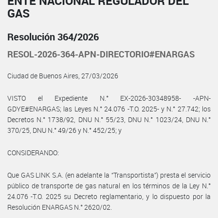
ENTE NACIONAL REGULADOR DEL
GAS
Resolución 364/2026
RESOL-2026-364-APN-DIRECTORIO#ENARGAS
Ciudad de Buenos Aires, 27/03/2026
VISTO el Expediente N.° EX-2026-30348958- -APN-
GDYE#ENARGAS; las Leyes N.° 24.076 -T.O. 2025- y N.° 27.742; los
Decretos N.° 1738/92, DNU N.° 55/23, DNU N.° 1023/24, DNU N.°
370/25, DNU N.° 49/26 y N.° 452/25; y
CONSIDERANDO:
Que GAS LINK S.A. (en adelante la “Transportista”) presta el servicio
público de transporte de gas natural en los términos de la Ley N.°
24.076 -T.O. 2025 su Decreto reglamentario, y lo dispuesto por la
Resolución ENARGAS N.° 2620/02.