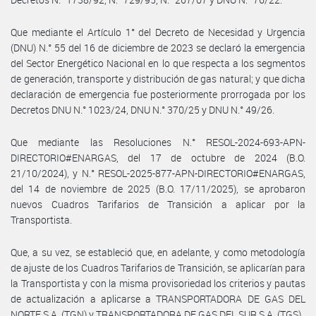
Que mediante el Artículo 1° del Decreto de Necesidad y Urgencia
(DNU) N.° 55 del 16 de diciembre de 2023 se declaró la emergencia
del Sector Energético Nacional en lo que respecta a los segmentos
de generación, transporte y distribución de gas natural; y que dicha
declaración de emergencia fue posteriormente prorrogada por los
Decretos DNU N.° 1023/24, DNU N.° 370/25 y DNU N.° 49/26.
Que mediante las Resoluciones N.° RESOL-2024-693-APN-
DIRECTORIO#ENARGAS, del 17 de octubre de 2024 (B.O.
21/10/2024), y N.° RESOL-2025-877-APN-DIRECTORIO#ENARGAS,
del 14 de noviembre de 2025 (B.O. 17/11/2025), se aprobaron
nuevos Cuadros Tarifarios de Transición a aplicar por la
Transportista.
Que, a su vez, se estableció que, en adelante, y como metodología
de ajuste de los Cuadros Tarifarios de Transición, se aplicarían para
la Transportista y con la misma provisoriedad los criterios y pautas
de actualización a aplicarse a TRANSPORTADORA DE GAS DEL
NORTE S.A. (TGN) y TRANSPORTADORA DE GAS DEL SUR S.A. (TGS).