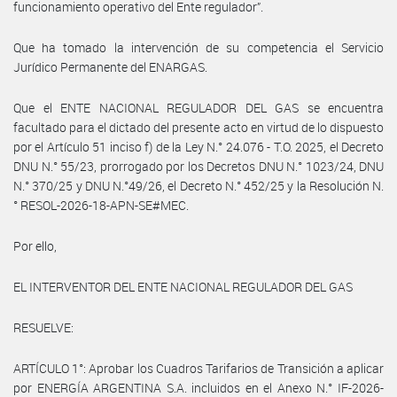
funcionamiento operativo del Ente regulador”.
Que ha tomado la intervención de su competencia el Servicio
Jurídico Permanente del ENARGAS.
Que el ENTE NACIONAL REGULADOR DEL GAS se encuentra
facultado para el dictado del presente acto en virtud de lo dispuesto
por el Artículo 51 inciso f) de la Ley N.° 24.076 - T.O. 2025, el Decreto
DNU N.° 55/23, prorrogado por los Decretos DNU N.° 1023/24, DNU
N.° 370/25 y DNU N.°49/26, el Decreto N.° 452/25 y la Resolución N.
° RESOL-2026-18-APN-SE#MEC.
Por ello,
EL INTERVENTOR DEL ENTE NACIONAL REGULADOR DEL GAS
RESUELVE:
ARTÍCULO 1°: Aprobar los Cuadros Tarifarios de Transición a aplicar
por ENERGÍA ARGENTINA S.A. incluidos en el Anexo N.° IF-2026-