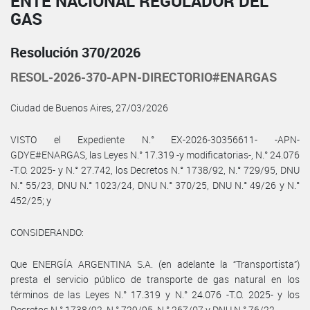
ENTE NACIONAL REGULADOR DEL
GAS
Resolución 370/2026
RESOL-2026-370-APN-DIRECTORIO#ENARGAS
Ciudad de Buenos Aires, 27/03/2026
VISTO el Expediente N.° EX-2026-30356611- -APN-
GDYE#ENARGAS, las Leyes N.° 17.319 -y modificatorias-, N.° 24.076
-T.O. 2025- y N.° 27.742, los Decretos N.° 1738/92, N.° 729/95, DNU
N.° 55/23, DNU N.° 1023/24, DNU N.° 370/25, DNU N.° 49/26 y N.°
452/25; y
CONSIDERANDO:
Que ENERGÍA ARGENTINA S.A. (en adelante la “Transportista”)
presta el servicio público de transporte de gas natural en los
términos de las Leyes N.° 17.319 y N.° 24.076 -T.O. 2025- y los
Decretos N.° 1738/92, N.° 729/95, N.° 267/07 y DNU N.° 76/22.