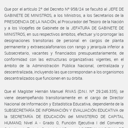
Que por el artículo 2º del Decreto Nº 958/24 se facultó al JEFE DE
GABINETE DE MINISTROS, a los Ministros, a los Secretarios de la
PRESIDENCIA DE LA NACIÓN, al Procurador del Tesoro de la Nación
y a los Vicejefes de Gabinete de la JEFATURA DE GABINETE DE
MINISTROS, en sus respectivos ámbitos, efectuar y/o prorrogar las
designaciones transitorias de personal en cargos de planta
permanente y extraescalafonarios con rango y jerarquía inferior a
Subsecretario, vacantes y financiados presupuestariamente, de
conformidad con las estructuras organizativas vigentes, en el
ámbito de la Administración Pública Nacional, centralizada y
descentralizada, incluyendo las que correspondan a los organismos
descentralizados que funcionen en su órbita.
Que el Magíster Hernán Manuel RIVAS (D.N.I. Nº 29.246.335), se
viene desempeñando transitoriamente en el cargo de Director
Nacional de Información y Estadística Educativa, dependiente de la
SUBSECRETARÍA DE INFORMACIÓN Y EVALUACIÓN EDUCATIVA de
la SECRETARÍA DE EDUCACIÓN del MINISTERIO DE CAPITAL
HUMANO, Nivel A - Grado 0, Función Ejecutiva I del Convenio