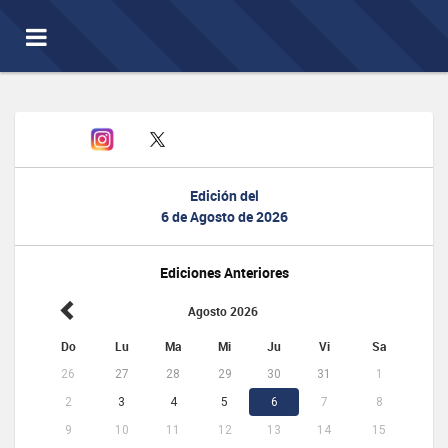
Toggle
navigation
Edición del
6 de Agosto de 2026
Ediciones Anteriores
Agosto 2026
Do
Lu
Ma
Mi
Ju
Vi
Sa
26
27
28
29
30
31
1
2
3
4
5
6
7
8
9
10
11
12
13
14
15