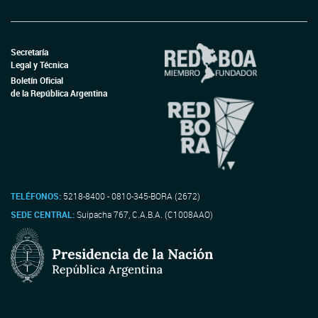
Secretaría
Legal y Técnica
Boletín Oficial
de la República Argentina
TELÉFONOS:
5218-8400 - 0810-345-BORA (2672)
SEDE CENTRAL:
Suipacha 767, C.A.B.A. (C1008AAO)