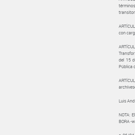
término
transitor
ARTÍCULO
con carg
ARTÍCULO
Transfor
del 15 d
Pública
ARTÍCULO
archíves
Luis An
NOTA: El
BORA -ww