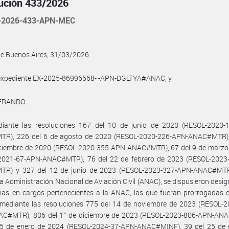
ución 433/2026
-2026-433-APN-MEC
de Buenos Aires, 31/03/2026
l expediente EX-2025-86996568- -APN-DGLTYA#ANAC, y
ERANDO:
iante las resoluciones 167 del 10 de junio de 2020 (RESOL-2020-
R), 226 del 6 de agosto de 2020 (RESOL-2020-226-APN-ANAC#MTR),
iciembre de 2020 (RESOL-2020-355-APN-ANAC#MTR), 67 del 9 de marzo
2021-67-APN-ANAC#MTR), 76 del 22 de febrero de 2023 (RESOL-2023
R) y 327 del 12 de junio de 2023 (RESOL-2023-327-APN-ANAC#MTR
 la Administración Nacional de Aviación Civil (ANAC), se dispusieron desi
rias en cargos pertenecientes a la ANAC, las que fueran prorrogadas 
 mediante las resoluciones 775 del 14 de noviembre de 2023 (RESOL-2
C#MTR), 806 del 1° de diciembre de 2023 (RESOL-2023-806-APN-AN
25 de enero de 2024 (RESOL-2024-37-APN-ANAC#MINF), 39 del 25 de 