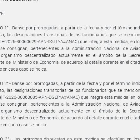
E:
 1°.- Danse por prorrogadas, a partir de la fecha y por el término in
o, las designaciones transitorias de los funcionarios que se mencio
 (IF-2026-30060629-APN-DGLTYA#ANAC) que integra esta medida, en lo
 se consignan, pertenecientes a la Administración Nacional de Aviac
 organismo descentralizado actualmente en el ámbito de la Secre
te del Ministerio de Economía, de acuerdo al detalle obrante en el cita
 en cada caso se indica.
 2°.- Danse por prorrogadas, a partir de la fecha y por el término ind
o, las designaciones transitorias de los funcionarios que se mencio
I (IF-2026-30060085-APN-DGLTYA#ANAC) que integra esta medida, en lo
 se consignan, pertenecientes a la Administración Nacional de Aviac
 organismo descentralizado actualmente en el ámbito de la Secre
te del Ministerio de Economía, de acuerdo al detalle obrante en el cita
 en cada caso se indica.
O 3°.- Las prórrogas dispuestas en esta medida se efectúan en lo