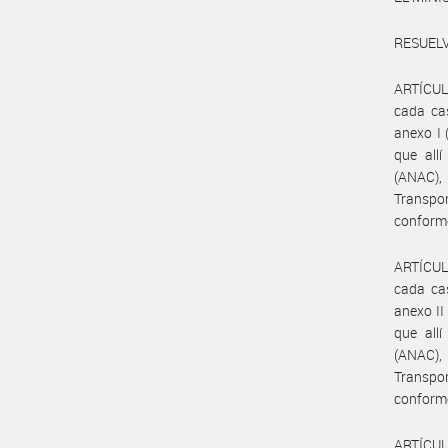
RESUELV
ARTÍCULO
cada cas
anexo I
que allí
(ANAC),
Transpor
conforme
ARTÍCULO
cada cas
anexo I
que allí
(ANAC),
Transpor
conforme
ARTÍCUL