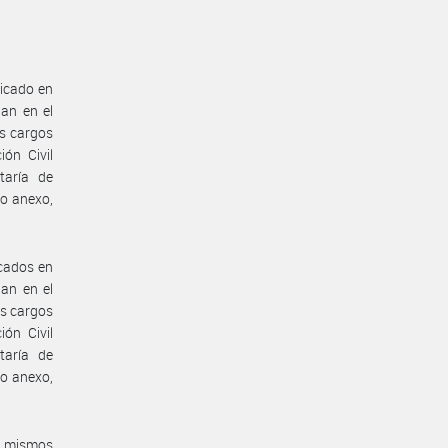
dicado en
nan en el
s cargos
ión Civil
taría de
do anexo,
icados en
nan en el
s cargos
ión Civil
taría de
do anexo,
s mismos