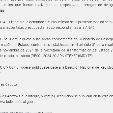
s en los que fueran realizadas las respectivas prórrogas de desig
ias.
 4°.- El gasto que demande el cumplimiento de la presente medida será
o a las partidas presupuestarias correspondientes a la ANAC.
 5°.- Comuníquese a las áreas competentes del Ministerio de Desregu
mación del Estado, conforme lo establecido en el artículo 3° de la reso
e noviembre de 2024 de la Secretaría de Transformación del Estado y
 del citado ministerio (RESOL-2024-20-APN STEYFP#MDYTE).
 6°.- Comuníquese, publíquese, dese a la Dirección Nacional del Registro 
e.
dres Caputo
/los Anexo/s que integra/n este(a) Resolución se publican en la edició
w.boletinoficial.gob.ar-