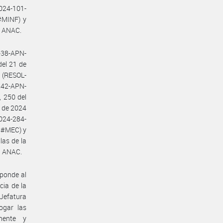
024-101-
#MINF) y
a ANAC.
-38-APN-
el 21 de
 (RESOL-
42-APN-
 250 del
 de 2024
024-284-
C#MEC) y
as de la
la ANAC.
sponde al
cia de la
 Jefatura
ogar las
nente y