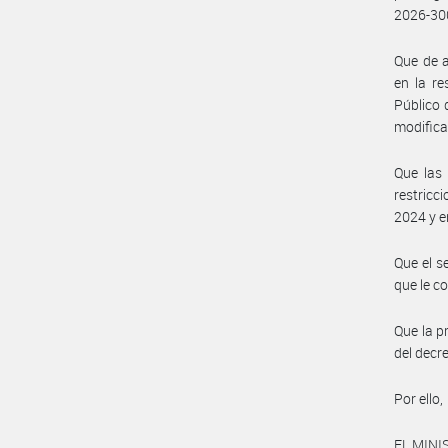
2026-30
Que de a
en la r
Público
modifica
Que las 
restricc
2024 y e
Que el s
que le c
Que la p
del decr
Por ello,
EL MINI