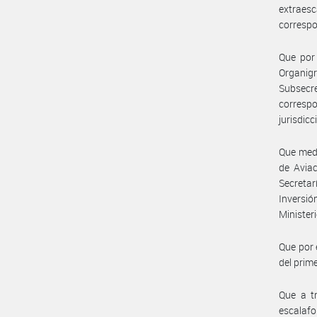
extraesc
correspo
Que por 
Organigr
Subsecr
corresp
jurisdic
Que medi
de Aviac
Secretar
Inversió
Minister
Que por 
del prim
Que a t
escalafo