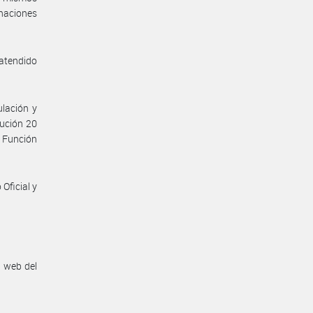
naciones
 atendido
lación y
lución 20
 Función
Oficial y
n web del