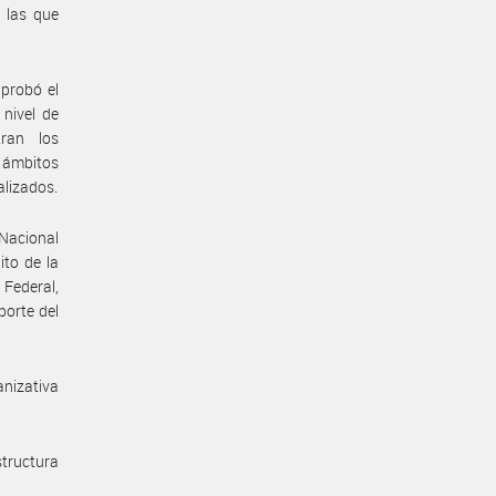
o las que
aprobó el
nivel de
tran los
 ámbitos
alizados.
 Nacional
to de la
 Federal,
porte del
anizativa
tructura