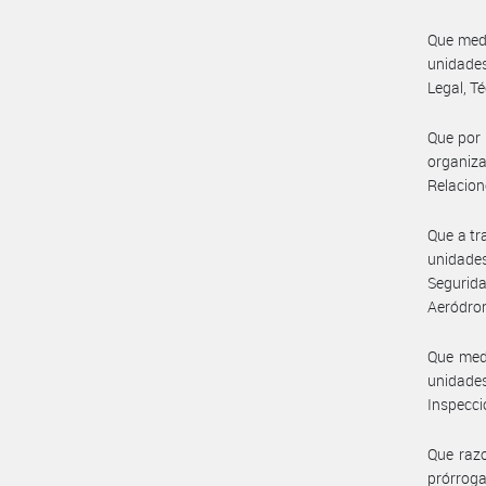
Que medi
unidades
Legal, T
Que por 
organiz
Relacion
Que a tr
unidades
Segurid
Aeródrom
Que medi
unidades
Inspecci
Que razo
prórroga