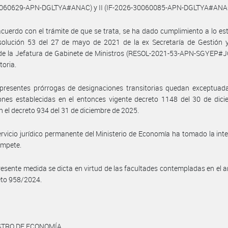
060629-APN-DGLTYA#ANAC) y II (IF-2026-30060085-APN-DGLTYA#ANA
cuerdo con el trámite de que se trata, se ha dado cumplimiento a lo es
esolución 53 del 27 de mayo de 2021 de la ex Secretaría de Gestión 
 de la Jefatura de Gabinete de Ministros (RESOL-2021-53-APN-SGYEP#J
toria.
presentes prórrogas de designaciones transitorias quedan exceptuada
iones establecidas en el entonces vigente decreto 1148 del 30 de dic
n el decreto 934 del 31 de diciembre de 2025.
ervicio jurídico permanente del Ministerio de Economía ha tomado la int
ompete.
resente medida se dicta en virtud de las facultades contempladas en el ar
eto 958/2024.
STRO DE ECONOMÍA