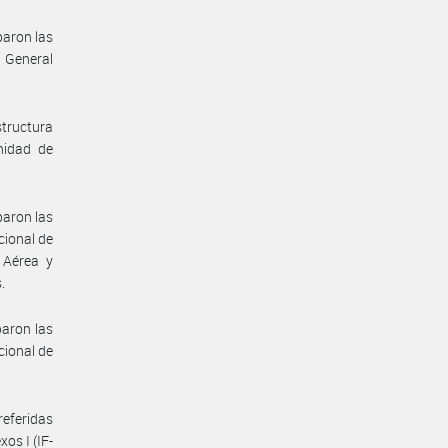
baron las
n General
structura
nidad de
baron las
cional de
 Aérea y
.
aron las
cional de
referidas
os I (IF-