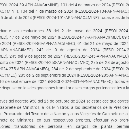
ESOL-2024-39-APN-ANAC#MINF), 101 del 4 de marzo de 2024 (RESOL-2
C#MINF), 104 del 4 de marzo de 2024 (RESOL-2024-104-APN-ANAC
15 de abril de 2024 (RESOL-2024-191-APN-ANAC#MINF), todas ellas de l
iante las resoluciones 38 del 2 de mayo de 2024 (RESOL-2024
C), 47 del 2 de mayo de 2024 (RESOL-2024-47-APN-ANAC#MEC), 89 d
 2024 (RESOL-2024-89-APN-ANAC#MEC), 91 del 21 de mayo de 2024
1-APN-ANAC#MEC), 242 del 9 de agosto de 2024 (RESOL-2024-2
C), 245 del 9 de agosto de 2024 (RESOL-2024-245-APN-ANAC#MEC),
gosto de 2024 (RESOL-2024-250-APN-ANAC#MEC), 275 del 28 de agosto
2024-275-APN-ANAC#MEC), 284 del 2 de septiembre de 2024 (RESOL-2
C#MEC), 285 del 2 de septiembre de 2024 (RESOL-2024-285-APN-ANA
 19 de septiembre de 2024 (RESOL-2024-331-APN-ANAC#MEC), todas ell
 dispusieron las designaciones transitorias en cargos pertenecientes a 
avés del decreto 958 del 25 de octubre de 2024 se establece que corre
Gabinete de Ministros, a los Ministros, a los Secretarios de la Presiden
al Procurador del Tesoro de la Nación y a los Vicejefes de Gabinete de la
nete de Ministros, en sus respectivos ámbitos, efectuar y/o prorr
aciones transitorias de personal en cargos de planta perma