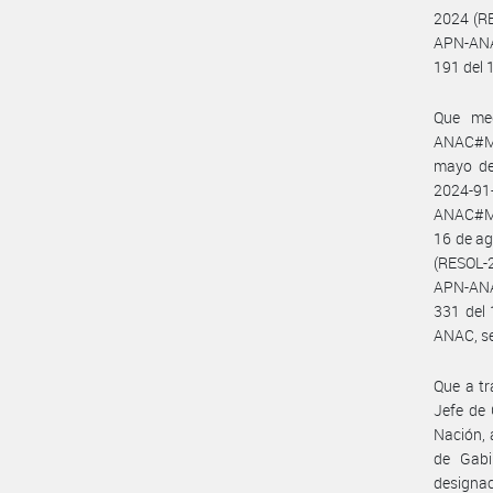
2024 (R
APN-ANA
191 del 
Que med
ANAC#ME
mayo de
2024-9
ANAC#ME
16 de a
(RESOL-
APN-ANA
331 del
ANAC, se
Que a tr
Jefe de 
Nación, 
de Gabi
design