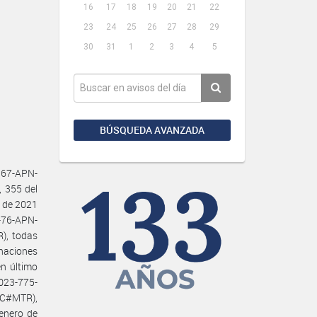
16
17
18
19
20
21
22
23
24
25
26
27
28
29
30
31
1
2
3
4
5
BÚSQUEDA AVANZADA
167-APN-
 355 del
 de 2021
-76-APN-
), todas
gnaciones
en último
023-775-
AC#MTR),
enero de