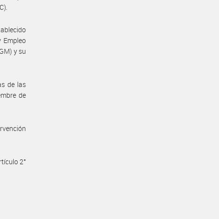
C).
tablecido
y Empleo
GM) y su
s de las
iembre de
ervención
tículo 2°