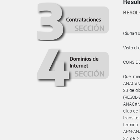
Resol
RESOL
Ciudad 
Visto e
CONSID
Que med
ANAC#MT
23 de d
(RESOL-
ANAC#MT
ellas de
transito
término
APN-ANA
37 del 