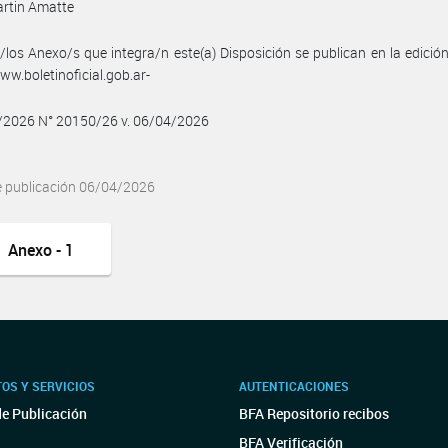
artin Amatte
/los Anexo/s que integra/n este(a) Disposición se publican en la edició
w.boletinoficial.gob.ar-
4/2026 N° 20150/26 v. 06/04/2026
e publicación 06/04/2026
Anexo - 1
OS Y SERVICIOS
AUTENTICACIONES
de Publicación
BFA Repositorio recibos
BFA Verificación