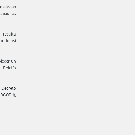
sas áreas
icaciones
, resulta
tando así
blecer un
l Boletín
 Decreto
SDGOPII),