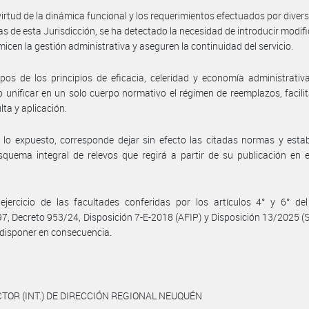
virtud de la dinámica funcional y los requerimientos efectuados por diver
as de esta Jurisdicción, se ha detectado la necesidad de introducir modif
micen la gestión administrativa y aseguren la continuidad del servicio.
pos de los principios de eficacia, celeridad y economía administrativa
 unificar en un solo cuerpo normativo el régimen de reemplazos, facili
lta y aplicación.
 lo expuesto, corresponde dejar sin efecto las citadas normas y esta
quema integral de relevos que regirá a partir de su publicación en e
jercicio de las facultades conferidas por los artículos 4° y 6° del
7, Decreto 953/24, Disposición 7-E-2018 (AFIP) y Disposición 13/2025 (
disponer en consecuencia.
CTOR (INT.) DE DIRECCIÓN REGIONAL NEUQUÉN