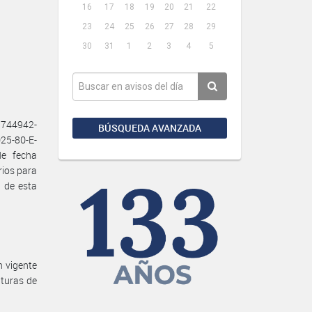
16
17
18
19
20
21
22
23
24
25
26
27
28
29
30
31
1
2
3
4
5
3744942-
BÚSQUEDA AVANZADA
25-80-E-
de fecha
rios para
 de esta
n vigente
turas de