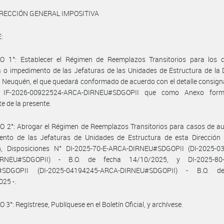
IRECCIÓN GENERAL IMPOSITIVA
:
O 1°: Establecer el Régimen de Reemplazos Transitorios para los 
 o impedimento de las Jefaturas de las Unidades de Estructura de la 
 Neuquén, el que quedará conformado de acuerdo con el detalle consign
e IF-2026-00922524-ARCA-DIRNEU#SDGOPII que como Anexo form
te de la presente.
 2°: Abrogar el Régimen de Reemplazos Transitorios para casos de au
ento de las Jefaturas de Unidades de Estructura de esta Dirección 
, Disposiciones N° DI-2025-70-E-ARCA-DIRNEU#SDGOPII (DI-2025-0
IRNEU#SDGOPII) - B.O. de fecha 14/10/2025, y DI-2025-80-
#SDGOPII (DI-2025-04194245-ARCA-DIRNEU#SDGOPII) - B.O. d
25 -.
3°: Regístrese, Publíquese en el Boletín Oficial, y archívese.