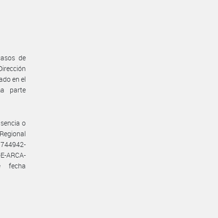
casos de
Dirección
ado en el
a parte
sencia o
Regional
3744942-
E-ARCA-
e fecha