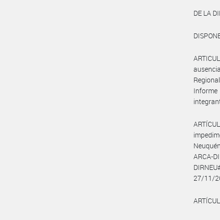
DE LA D
DISPONE
ARTICUL
ausencia
Regional
Inform
integran
ARTÍCULO
impedim
Neuquén
ARCA-D
DIRNEU
27/11/20
ARTÍCULO 