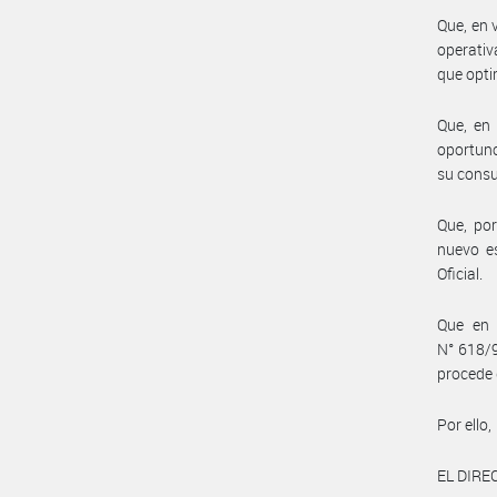
Que, en 
operativ
que opti
Que, en 
oportuno
su consu
Que, por
nuevo es
Oficial.
Que en e
N° 618/9
procede 
Por ello,
EL DIRE