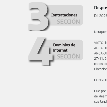
Dispo
DI-202
Neuquén
VISTO l
ARCA-DI
ARCA-DI
27/11/20
casos d
Direcció
CONSID
Que por 
de Reemp
sus Unid