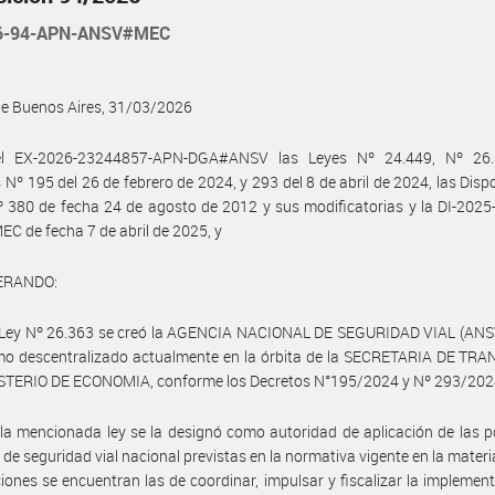
26-94-APN-ANSV#MEC
de Buenos Aires, 31/03/2026
l EX-2026-23244857-APN-DGA#ANSV las Leyes Nº 24.449, Nº 26.
 Nº 195 del 26 de febrero de 2024, y 293 del 8 de abril de 2024, las Disp
380 de fecha 24 de agosto de 2012 y sus modificatorias y la DI-2025
 de fecha 7 de abril de 2025, y
ERANDO:
 Ley Nº 26.363 se creó la AGENCIA NACIONAL DE SEGURIDAD VIAL (ANS
mo descentralizado actualmente en la órbita de la SECRETARIA DE TR
ISTERIO DE ECONOMIA, conforme los Decretos N°195/2024 y Nº 293/202
la mencionada ley se la designó como autoridad de aplicación de las po
de seguridad vial nacional previstas en la normativa vigente en la materia
iones se encuentran las de coordinar, impulsar y fiscalizar la implemen