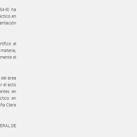
34-9) ha
áctico en
mentación
ificó el
 materia,
mente el
del área
r el acto
entes en
ctico en
iña Clara
NERAL DE