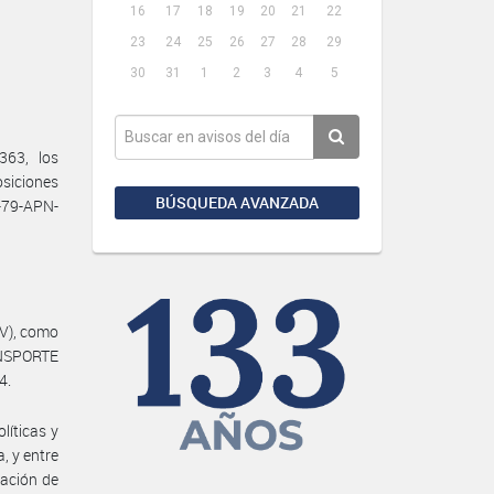
16
17
18
19
20
21
22
23
24
25
26
27
28
29
30
31
1
2
3
4
5
363, los
osiciones
BÚSQUEDA AVANZADA
-79-APN-
V), como
ANSPORTE
4.
líticas y
, y entre
tación de