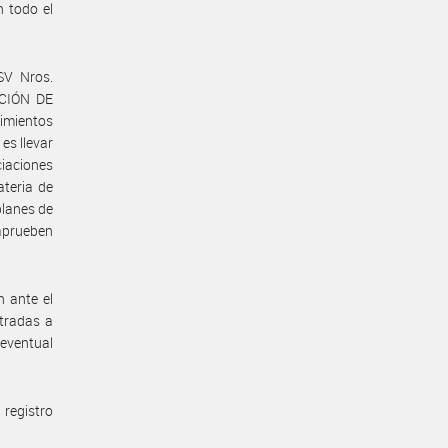
n todo el
SV Nros.
CCIÓN DE
imientos
es llevar
ciaciones
ateria de
planes de
 aprueben
n ante el
stradas a
 eventual
 registro