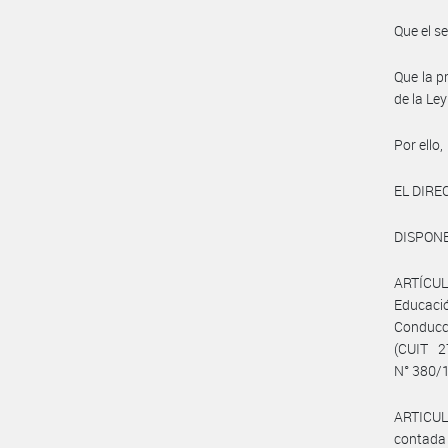
Que el s
Que la p
de la Le
Por ello,
EL DIRE
DISPONE
ARTÍCUL
Educaci
Conducci
(CUIT 2
N° 380/1
ARTICULO
contada a