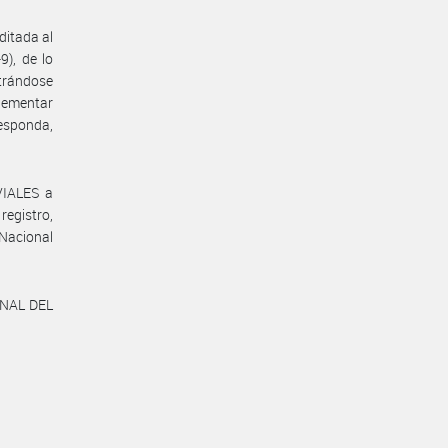
ditada al
9), de lo
trándose
ementar
responda,
VIALES a
registro,
 Nacional
ONAL DEL