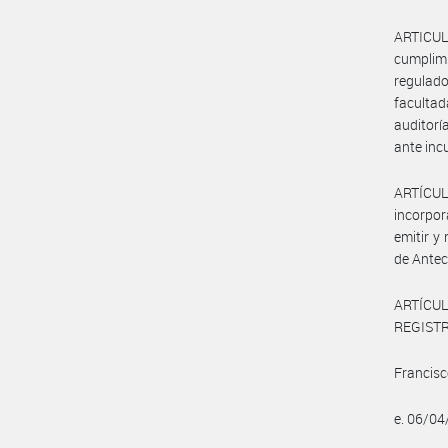
ARTICULO
cumplimi
regulad
facult
auditorí
ante inc
ARTÍCUL
incorpor
emitir y
de Antec
ARTÍCUL
REGISTRO
Francisc
e. 06/0