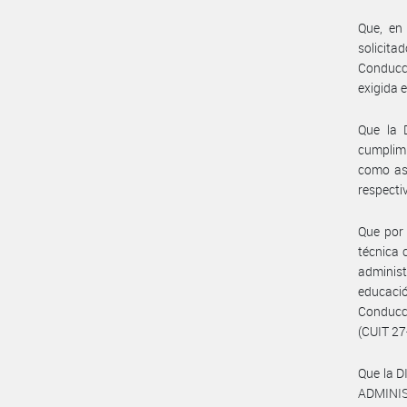
Que, en
solicita
Conducci
exigida e
Que la 
cumplimi
como así
respectiv
Que por 
técnica 
adminis
educaci
Conducci
(CUIT 27
Que la 
ADMINIS