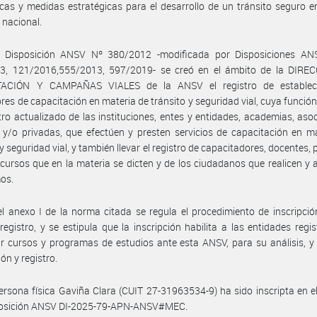
ticas y medidas estratégicas para el desarrollo de un tránsito seguro e
o nacional.
 Disposición ANSV Nº 380/2012 -modificada por Disposiciones AN
3, 121/2016,555/2013, 597/2019- se creó en el ámbito de la DIRE
ACIÓN Y CAMPAÑAS VIALES de la ANSV el registro de establec
res de capacitación en materia de tránsito y seguridad vial, cuya función 
tro actualizado de las instituciones, entes y entidades, academias, aso
 y/o privadas, que efectúen y presten servicios de capacitación en m
 y seguridad vial, y también llevar el registro de capacitadores, docentes, 
 cursos que en la materia se dicten y de los ciudadanos que realicen y
os.
l anexo I de la norma citada se regula el procedimiento de inscripció
 registro, y se estipula que la inscripción habilita a las entidades regi
r cursos y programas de estudios ante esta ANSV, para su análisis, y
ón y registro.
ersona física Gaviña Clara (CUIT 27-31963534-9) ha sido inscripta en el
posición ANSV DI-2025-79-APN-ANSV#MEC.