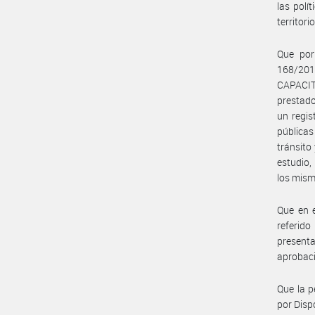
las polí
territori
Que por
168/201
CAPACIT
prestado
un regis
públicas
tránsito
estudio,
los mism
Que en e
referido
presenta
aprobaci
Que la p
por Dis