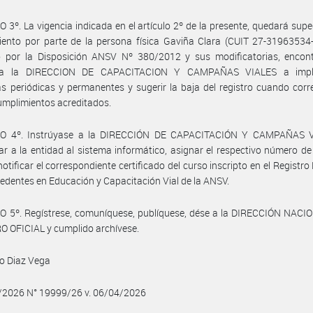
 3º. La vigencia indicada en el artículo 2º de la presente, quedará supe
ento por parte de la persona física Gaviña Clara (CUIT 27-31963534-
o por la Disposición ANSV Nº 380/2012 y sus modificatorias, encon
ada la DIRECCION DE CAPACITACION Y CAMPAÑAS VIALES a impl
as periódicas y permanentes y sugerir la baja del registro cuando cor
umplimientos acreditados.
O 4º. Instrúyase a la DIRECCIÓN DE CAPACITACIÓN Y CAMPAÑAS 
ar a la entidad al sistema informático, asignar el respectivo número de 
 notificar el correspondiente certificado del curso inscripto en el Registro
edentes en Educación y Capacitación Vial de la ANSV.
O 5º. Regístrese, comuníquese, publíquese, dése a la DIRECCIÓN NACI
 OFICIAL y cumplido archívese.
o Diaz Vega
4/2026 N° 19999/26 v. 06/04/2026