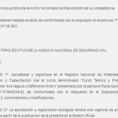
ervicio jurídico de la ANSV ha tomado la intervención de su competencia.
resente medida se dicta de conformidad con lo dispuesto en el artículo 7º 
y Nº 26.363.
CTOR EJECUTIVO DE LA AGENCIA NACIONAL DE SEGURIDAD VIAL
:
O 1º. Apruébase y registrase en el Registro Nacional de Anteced
ón y Capacitación Vial el curso denominado “Curso Teórico y Prá
ón 4x4 Segura y Defensiva Nivel II” presentado por la persona física Gav
7-31963534-9), de conformidad con lo dispuesto en la Disposic
2, concordantes y modificatorias.
 2º. La aprobación y registración otorgada tendrá una vigencia de un
 partir de la publicación de la presente en el Boletín Oficial.