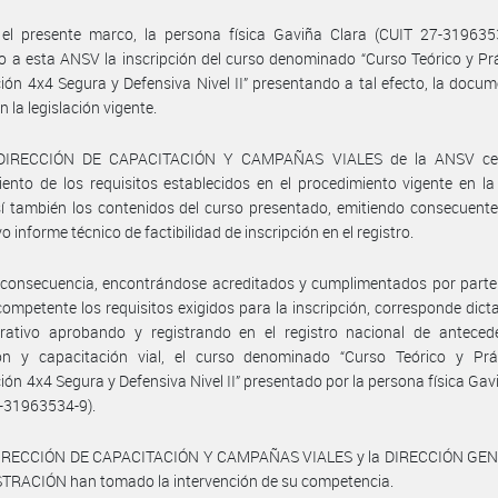
 el presente marco, la persona física Gaviña Clara (CUIT 27-319635
do a esta ANSV la inscripción del curso denominado “Curso Teórico y Pr
ón 4x4 Segura y Defensiva Nivel II” presentando a tal efecto, la docu
n la legislación vigente.
DIRECCIÓN DE CAPACITACIÓN Y CAMPAÑAS VIALES de la ANSV cert
ento de los requisitos establecidos en el procedimiento vigente en la
 también los contenidos del curso presentado, emitiendo consecuente
o informe técnico de factibilidad de inscripción en el registro.
consecuencia, encontrándose acreditados y cumplimentados por parte 
competente los requisitos exigidos para la inscripción, corresponde dicta
trativo aprobando y registrando en el registro nacional de anteced
ón y capacitación vial, el curso denominado “Curso Teórico y Prá
ón 4x4 Segura y Defensiva Nivel II” presentado por la persona física Gav
-31963534-9).
DIRECCIÓN DE CAPACITACIÓN Y CAMPAÑAS VIALES y la DIRECCIÓN GE
TRACIÓN han tomado la intervención de su competencia.