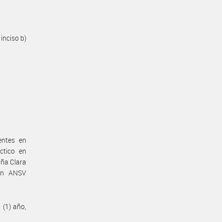
inciso b)
entes en
ctico en
iña Clara
ión ANSV
 (1) año,