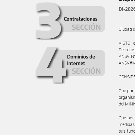
DI-20
Ciudad 
VISTO e
Decretos
ANSV Nº 
ANSV#MEC
CONSID
Que por
organis
del MIN
Que por 
medidas 
sus func