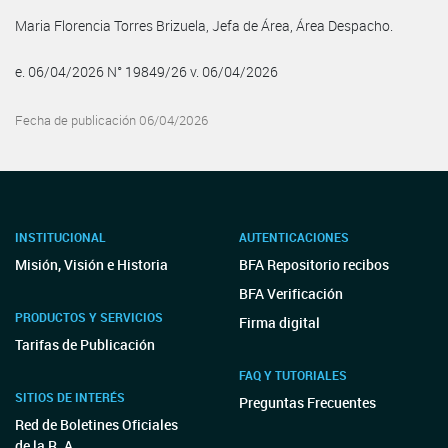
Maria Florencia Torres Brizuela, Jefa de Área, Área Despacho.
e. 06/04/2026 N° 19849/26 v. 06/04/2026
Fecha de publicación 06/04/2026
INSTITUCIONAL
AUTENTICACIONES
Misión, Visión e Historia
BFA Repositorio recibos
BFA Verificación
PRODUCTOS Y SERVICIOS
Firma digital
Tarifas de Publicación
FAQ Y TUTORIALES
SITIOS DE INTERÉS
Preguntas Frecuentes
Red de Boletines Oficiales
de la R. A.