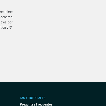
scribirse
 deberán
 tres por
tículo 5º
FAQ Y TUTORIALES
Preguntas Frecuentes