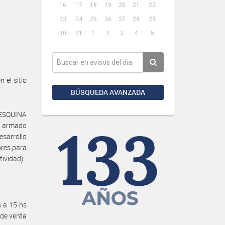
16
17
18
19
20
21
22
23
24
25
26
27
28
29
30
31
1
2
3
4
5
 el sitio
BÚSQUEDA AVANZADA
ESQUINA
n armado
esarrollo
bres para
tividad)
s a 15 hs
 de venta