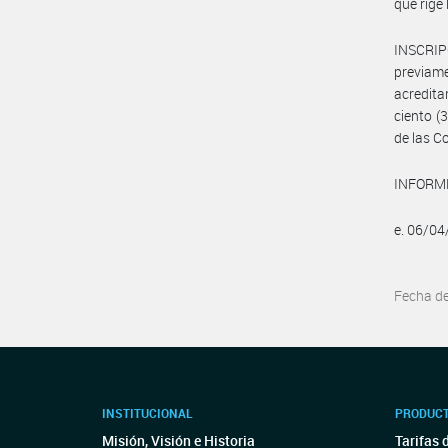
que rige
INSCRIPC
previam
acredita
ciento (
de las C
INFORME
e. 06/0
Fecha d
INSTITUCIONAL
PRODUCT
Misión, Visión e Historia
Tarifas 