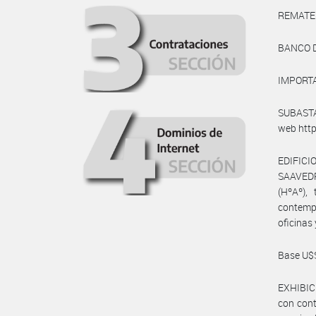
REMATE
BANCO 
IMPORTA
SUBASTA:
web http
EDIFIC
SAAVEDR
(HºAº), 
contempl
oficinas
Base U$S
EXHIBICI
con cont