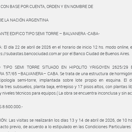
 CON BASE POR CUENTA, ORDEN Y EN NOMBRE DE
DE LA NACIÓN ARGENTINA
NTE EDIFICO TIPO SEMI TORRE – BALVANERA -CABA-
 El día 22 de abril de 2026 en el horario de inicio 12 hs. modo online, en
s://subastas.bancociudad.com.ar por el Banco Ciudad de Buenos Aires.
IO TIPO SEMI TORRE SITUADO EN HIPOLITO YRIGOYEN 2625/29 
A 57/65 –BALVANERA– CABA. Se trata de una estructura de hormigó
tipología semi-torre, implantada sobre lote propio en esquina. El d
a tres subsuelos, planta baja, entrepiso y 17 pisos altos, con plantas li
 y niveles técnicos para equipos.( La obra se encuentra inconclusa y sin ac
 8.600.000.-
ÓN: Las visitas se realizarán los días 13 y 14 de abril de 2026, de 10 h
acto previo, de acuerdo a lo estipulado en las Condiciones Particulares