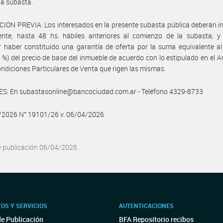
 la subasta.
ION PREVIA: Los interesados en la presente subasta pública deberán in
ente, hasta 48 hs. hábiles anteriores al comienzo de la subasta, y
r haber constituido una garantía de oferta por la suma equivalente al
3 %) del precio de base del inmueble de acuerdo con lo estipulado en el Ar
ondiciones Particulares de Venta que rigen las mismas.
S: En subastasonline@bancociudad.com.ar - Teléfono 4329-8733
4/2026 N° 19101/26 v. 06/04/2026
e publicación 06/04/2026
OS Y SERVICIOS
AUTENTICACIONES
de Publicación
BFA Repositorio recibos