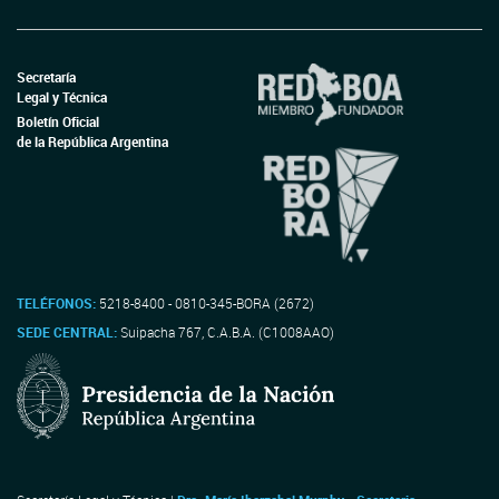
Secretaría
Legal y Técnica
Boletín Oficial
de la República Argentina
TELÉFONOS:
5218-8400 - 0810-345-BORA (2672)
SEDE CENTRAL:
Suipacha 767, C.A.B.A. (C1008AAO)