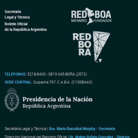
Secretaría
Legal y Técnica
Boletín Oficial
de la República Argentina
TELÉFONOS:
5218-8400 - 0810-345-BORA (2672)
SEDE CENTRAL:
Suipacha 767, C.A.B.A. (C1008AAO)
Secretaría Legal y Técnica |
Dra. María Ibarzabal Murphy - Secretaria
Dirección Nacional del Registro Oficial |
Dr. Walter Rubén Gonzalez - Director