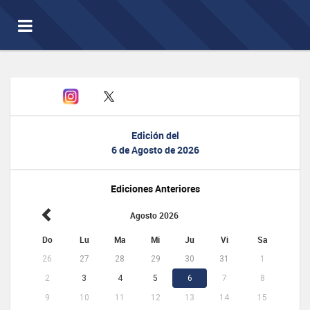
Toggle
navigation
Edición del
6 de Agosto de 2026
Ediciones Anteriores
Agosto 2026
Do
Lu
Ma
Mi
Ju
Vi
Sa
26
27
28
29
30
31
1
2
3
4
5
6
7
8
9
10
11
12
13
14
15