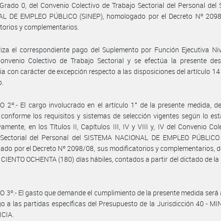
 Grado 0, del Convenio Colectivo de Trabajo Sectorial del Personal de
L DE EMPLEO PÚBLICO (SINEP), homologado por el Decreto Nº 2098
torios y complementarios.
iza el correspondiente pago del Suplemento por Función Ejecutiva Niv
onvenio Colectivo de Trabajo Sectorial y se efectúa la presente des
ria con carácter de excepción respecto a las disposiciones del artículo 14
o.
 2º.- El cargo involucrado en el artículo 1° de la presente medida, d
 conforme los requisitos y sistemas de selección vigentes según lo est
vamente, en los Títulos II, Capítulos III, IV y VIII y, IV del Convenio Col
 Sectorial del Personal del SISTEMA NACIONAL DE EMPLEO PÚBLICO 
do por el Decreto Nº 2098/08, sus modificatorios y complementarios, d
 CIENTO OCHENTA (180) días hábiles, contados a partir del dictado de la
 3º.- El gasto que demande el cumplimiento de la presente medida será
o a las partidas específicas del Presupuesto de la Jurisdicción 40 - M
ICIA.