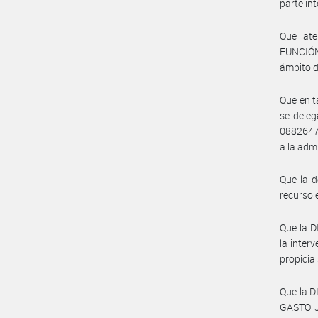
parte in
Que at
FUNCIÓN
ámbito d
Que en t
se deleg
08826470
a la adm
Que la d
recurso 
Que la 
la inter
propicia
Que la 
GASTO J