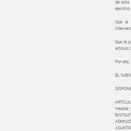
de esta 
ejercici
Que el 
interven
Que la p
artículo
Por ello,
EL SUBS
DISPONE
ARTÍCULO
medida 
BISTOLF
ADMISIÓ
ASUNTOS