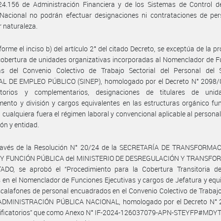
24.156 de Administración Financiera y de los Sistemas de Control de
 Nacional no podrán efectuar designaciones ni contrataciones de per
r naturaleza.
orme el inciso b) del artículo 2° del citado Decreto, se exceptúa de la pr
cobertura de unidades organizativas incorporadas al Nomenclador de 
vas del Convenio Colectivo de Trabajo Sectorial del Personal del
L DE EMPLEO PÚBLICO (SINEP), homologado por el Decreto N° 2098/0
atorios y complementarios, designaciones de titulares de uni
ento y división y cargos equivalentes en las estructuras orgánico fu
, cualquiera fuera el régimen laboral y convencional aplicable al persona
ión y entidad.
ravés de la Resolución N° 20/24 de la SECRETARÍA DE TRANSFORMA
Y FUNCIÓN PÚBLICA del MINISTERIO DE DESREGULACIÓN Y TRANSF
ADO, se aprobó el “Procedimiento para la Cobertura Transitoria d
s en el Nomenclador de Funciones Ejecutivas y cargos de Jefatura y equ
scalafones de personal encuadrados en el Convenio Colectivo de Trabaj
 ADMINISTRACIÓN PÚBLICA NACIONAL, homologado por el Decreto N° 
ificatorios” que como Anexo N° IF-2024-126037079-APN-STEYFP#MDYT