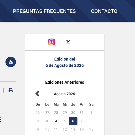
PREGUNTAS FRECUENTES
CONTACTO
Edición del
6 de Agosto de 2026
Ediciones Anteriores
|
Agosto 2026
Do
Lu
Ma
Mi
Ju
Vi
Sa
26
27
28
29
30
31
1
E
2
3
4
5
6
7
8
9
10
11
12
13
14
15