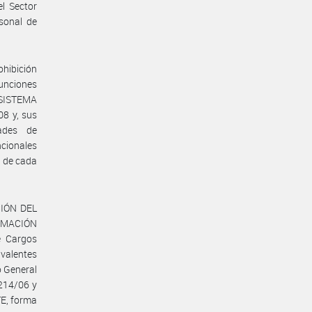
l Sector
sonal de
ohibición
Funciones
 SISTEMA
8 y, sus
dades de
ncionales
l de cada
CIÓN DEL
ORMACIÓN
e Cargos
ivalentes
o General
214/06 y
E, forma