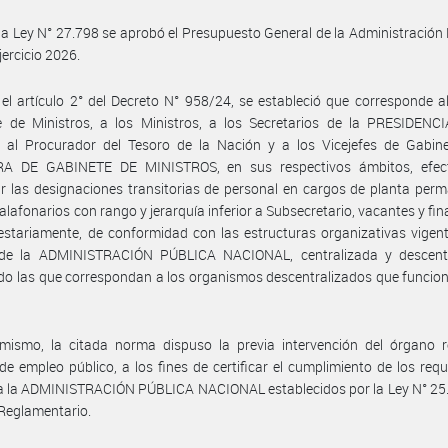
la Ley N° 27.798 se aprobó el Presupuesto General de la Administración
jercicio 2026.
el artículo 2° del Decreto N° 958/24, se estableció que corresponde a
e de Ministros, a los Ministros, a los Secretarios de la PRESIDENC
 al Procurador del Tesoro de la Nación y a los Vicejefes de Gabine
A DE GABINETE DE MINISTROS, en sus respectivos ámbitos, efec
r las designaciones transitorias de personal en cargos de planta per
alafonarios con rango y jerarquía inferior a Subsecretario, vacantes y fi
stariamente, de conformidad con las estructuras organizativas vigent
de la ADMINISTRACIÓN PÚBLICA NACIONAL, centralizada y descentr
do las que correspondan a los organismos descentralizados que funcio
imismo, la citada norma dispuso la previa intervención del órgano r
de empleo público, a los fines de certificar el cumplimiento de los requ
a la ADMINISTRACIÓN PÚBLICA NACIONAL establecidos por la Ley N° 25.
Reglamentario.