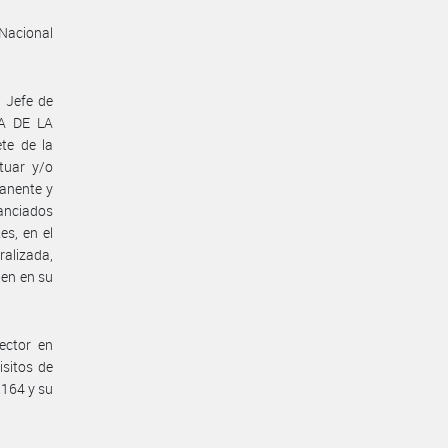
 Nacional
l Jefe de
IA DE LA
te de la
tuar y/o
manente y
nanciados
es, en el
alizada,
nen en su
ector en
isitos de
164 y su