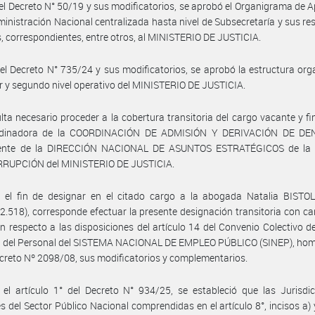
el Decreto N° 50/19 y sus modificatorios, se aprobó el Organigrama de A
ministración Nacional centralizada hasta nivel de Subsecretaría y sus re
s, correspondientes, entre otros, al MINISTERIO DE JUSTICIA.
el Decreto N° 735/24 y sus modificatorios, se aprobó la estructura org
r y segundo nivel operativo del MINISTERIO DE JUSTICIA.
lta necesario proceder a la cobertura transitoria del cargo vacante y f
rdinadora de la COORDINACIÓN DE ADMISIÓN Y DERIVACIÓN DE DE
ente de la DIRECCIÓN NACIONAL DE ASUNTOS ESTRATÉGICOS de la
RUPCIÓN del MINISTERIO DE JUSTICIA.
el fin de designar en el citado cargo a la abogada Natalia BISTOLFI
2.518), corresponde efectuar la presente designación transitoria con ca
n respecto a las disposiciones del artículo 14 del Convenio Colectivo d
al del Personal del SISTEMA NACIONAL DE EMPLEO PÚBLICO (SINEP), ho
ecreto Nº 2098/08, sus modificatorios y complementarios.
el artículo 1° del Decreto N° 934/25, se estableció que las Jurisdi
s del Sector Público Nacional comprendidas en el artículo 8°, incisos a) y