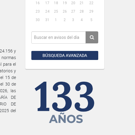
16
17
18
19
20
21
22
23
24
25
26
27
28
29
30
31
1
2
3
4
5
24.156 y
BÚSQUEDA AVANZADA
y normas
l para el
atorios y
el 15 de
el 30 de
026, las
ARÍA DE
RIO DE
2025 del