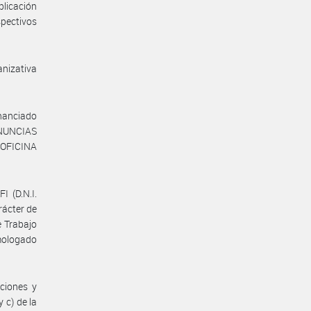
plicación
spectivos
anizativa
inanciado
NUNCIAS
 OFICINA
 (D.N.I.
rácter de
e Trabajo
mologado
cciones y
 c) de la