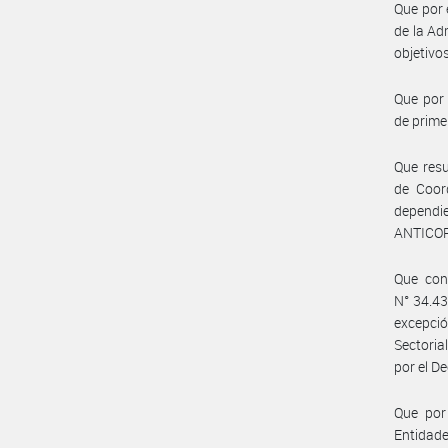
Que por 
de la Ad
objetivo
Que por 
de prime
Que resu
de Coo
dependi
ANTICOR
Que con 
N° 34.43
excepció
Sectori
por el D
Que por 
Entidade