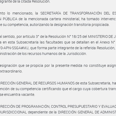
tegrante de la citada Resolución.
ento lo mencionado, la SECRETARÍA DE TRANSFORMACIÓN DEL E
 PÚBLICA de la mencionada cartera ministerial, ha tomado intervenci
e su competencia, autorizando la designación transitoria propiciada.
al sentido, por artículo 3° de la Resolución N° 18/25 del MINISTERIO DE 
a en esta Subsecretaría las facultades que se detallan en el Anexo N°
-APN-SSGA#MJ, que forma parte integrante de la referida Resolución, 
inistración de los recursos humanos de la Jurisdicción.
esignación que se propicia por la presente medida no constituye asig
extraordinario.
DIRECCIÓN GENERAL DE RECURSOS HUMANOS de esta Subsecretaría, h
vención de su competencia certificando que el cargo cuya cobertura trans
 se encuentra vacante.
DIRECCIÓN DE PROGRAMACIÓN, CONTROL PRESUPUESTARIO Y EVALUA
URISDICCIONAL dependiente de la DIRECCIÓN GENERAL DE ADMINI