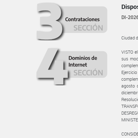
Dispo
DI-20
Ciudad 
VISTO e
sus mod
compleme
Ejercici
compleme
agosto 
diciemb
Resolu
TRANS
DESREGU
MINISTE
CONSID