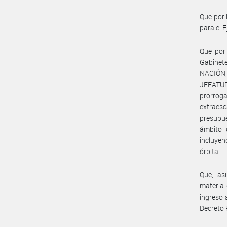
Que por 
para el E
Que por 
Gabinet
NACIÓN,
JEFATUR
prorroga
extraesc
presupue
ámbito 
incluyen
órbita.
Que, as
materia 
ingreso 
Decreto 