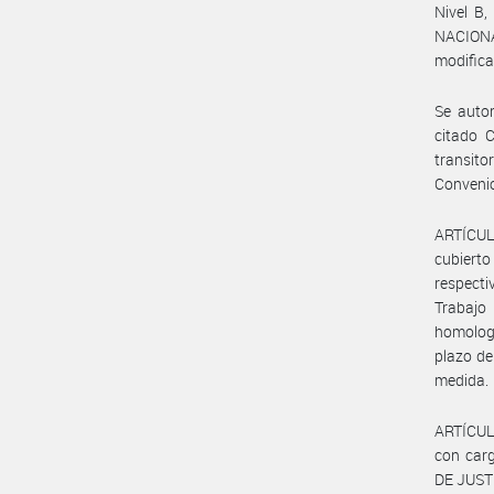
Nivel B,
NACIONA
modifica
Se autor
citado C
transito
Conveni
ARTÍCULO
cubierto
respecti
Trabajo
homologa
plazo de
medida.
ARTÍCULO
con carg
DE JUST