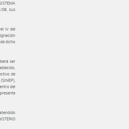
l SISTEMA
/08, sus
el IV del
ignación
 de dicho
eberá ser
ablecido,
ectivo de
(SINEP),
entro del
 presente
 atendido
INISTERIO