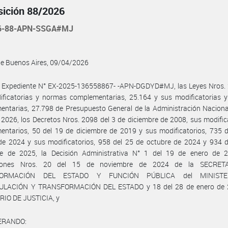
sición 88/2026
26-88-APN-SSGA#MJ
de Buenos Aires, 09/04/2026
l Expediente N° EX-2025-136558867- -APN-DGDYD#MJ, las Leyes Nros. 
ificatorias y normas complementarias, 25.164 y sus modificatorias 
ntarias, 27.798 de Presupuesto General de la Administración Naciona
o 2026, los Decretos Nros. 2098 del 3 de diciembre de 2008, sus modific
ntarios, 50 del 19 de diciembre de 2019 y sus modificatorios, 735 d
de 2024 y sus modificatorios, 958 del 25 de octubre de 2024 y 934 d
re de 2025, la Decisión Administrativa N° 1 del 19 de enero de 2
ciones Nros. 20 del 15 de noviembre de 2024 de la SECRET
FORMACIÓN DEL ESTADO Y FUNCIÓN PÚBLICA del MINISTE
LACIÓN Y TRANSFORMACIÓN DEL ESTADO y 18 del 28 de enero de 
RIO DE JUSTICIA, y
ERANDO: