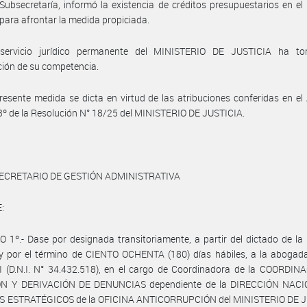
Subsecretaría, informó la existencia de créditos presupuestarios en el
o para afrontar la medida propiciada.
servicio jurídico permanente del MINISTERIO DE JUSTICIA ha t
ción de su competencia.
resente medida se dicta en virtud de las atribuciones conferidas en el
 3º de la Resolución N° 18/25 del MINISTERIO DE JUSTICIA.
ECRETARIO DE GESTIÓN ADMINISTRATIVA
:
 1º.- Dase por designada transitoriamente, a partir del dictado de la
y por el término de CIENTO OCHENTA (180) días hábiles, a la abogada
I (D.N.I. N° 34.432.518), en el cargo de Coordinadora de la COORDIN
N Y DERIVACIÓN DE DENUNCIAS dependiente de la DIRECCIÓN NAC
 ESTRATÉGICOS de la OFICINA ANTICORRUPCIÓN del MINISTERIO DE J