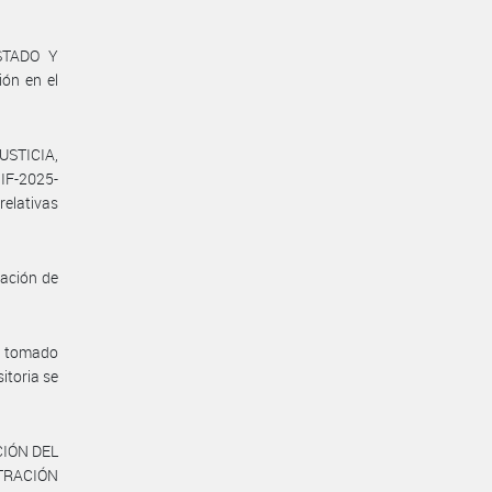
STADO Y
ón en el
JUSTICIA,
 IF-2025-
relativas
nación de
a tomado
itoria se
CIÓN DEL
STRACIÓN