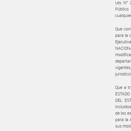
Ley N° 
Público
cualquie
Que conf
para la 
Ejecuti
NACIONA
modific
departam
vigentes
jurisdicc
Que a t
ESTADO 
DEL EST
incluido
de los e
para la
sus mod