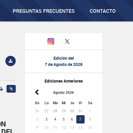
PREGUNTAS FRECUENTES
CONTACTO
Edición del
7 de Agosto de 2026
Ediciones Anteriores
Agosto 2026
Do
Lu
Ma
Mi
Ju
Vi
Sa
26
27
28
29
30
31
1
2
3
4
5
6
7
8
ÓN
9
10
11
12
13
14
15
 DEL