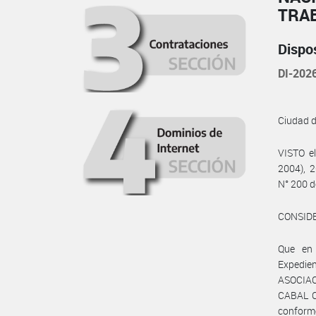
TRA
Dispo
DI-20
Ciudad 
VISTO e
2004), 2
N° 200 d
CONSID
Que en
Expedie
ASOCIAC
CABAL C
conforme