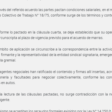
avés del referido acuerdo las partes pactan condiciones salariales, en el 
 Colectivo de Trabajo N° 18/75, conforme surge de los términos y cont
orme lo pactado en la cláusula cuarta, se deja establecido que su ope
rcunscripta al plazo de vigencia previsto para el acuerdo de marras.
mbito de aplicación se circunscribe a la correspondencia entre la activi
firmante y la representatividad de la entidad sindical signataria, emerge
ía gremial.
agentes negociales han ratificado el contenido y firmas allí insertas, ac
onería y facultades para negociar colectivamente, conforme las con
 en autos.
la lectura de las cláusulas pactadas, no surge contradicción con la 
igente.
ismo se acreditan los recaudos formales exigidos por la Ley N° 14.250 (t.