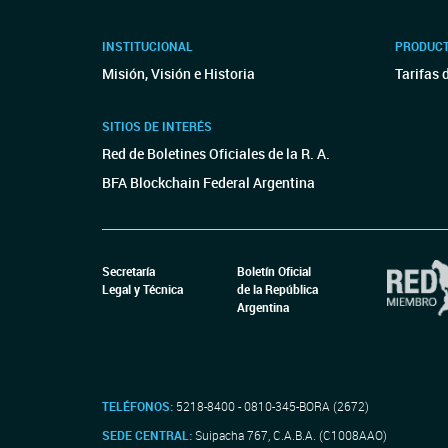
INSTITUCIONAL
PRODUCT
Misión, Visión e Historia
Tarifas 
SITIOS DE INTERÉS
Red de Boletines Oficiales de la R. A.
BFA Blockchain Federal Argentina
Secretaría
Boletín Oficial
Legal y Técnica
de la República
Argentina
TELÉFONOS:
5218-8400 - 0810-345-BORA (2672)
SEDE CENTRAL:
Suipacha 767, C.A.B.A. (C1008AAO)