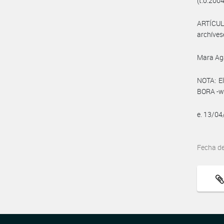
(t.o.2004
ARTÍCULO
archíves
Mara Ag
NOTA: El
BORA -ww
e. 13/0
Fecha d