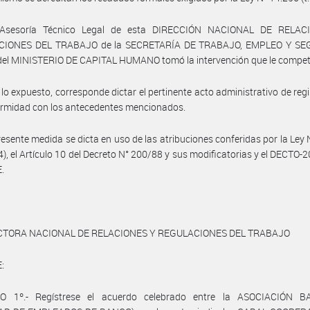
 Asesoría Técnico Legal de esta DIRECCIÓN NACIONAL DE RELAC
CIONES DEL TRABAJO de la SECRETARÍA DE TRABAJO, EMPLEO Y SE
del MINISTERIO DE CAPITAL HUMANO tomó la intervención que le compet
 lo expuesto, corresponde dictar el pertinente acto administrativo de regi
ormidad con los antecedentes mencionados.
resente medida se dicta en uso de las atribuciones conferidas por la Ley
04), el Artículo 10 del Decreto N° 200/88 y sus modificatorias y el DECTO-
.
CTORA NACIONAL DE RELACIONES Y REGULACIONES DEL TRABAJO
:
O 1º.- Regístrese el acuerdo celebrado entre la ASOCIACIÓN 