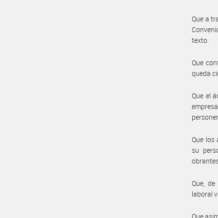
Que a tr
Convenio
texto.
Que conf
queda ci
Que el á
empresa 
personer
Que los 
su pers
obrantes
Que, de 
laboral v
Que asim