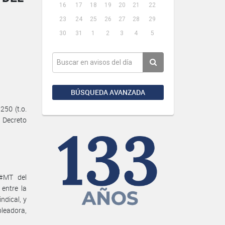
16
17
18
19
20
21
22
23
24
25
26
27
28
29
30
31
1
2
3
4
5
BÚSQUEDA AVANZADA
50 (t.o.
l Decreto
#MT del
entre la
dical, y
leadora,