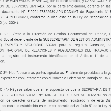
AD DE EMPLEADOS DE BANCO), por la parte sindical, y CABAL COOPER
ON DE SERVICIOS LIMITADA, por la parte empleadora, obrante en las
l documento N° IF-2024-67822639-APN-DGD#MT del Expediente N° 
7- -APN-DGD#MT, conforme lo dispuesto en la Ley de Negociación C
 (t.o. 2004).
O 2°.- Gírese a la Dirección de Gestión Documental de Trabajo, 
ad Social dependiente de la SUBSECRETARÍA DE GESTIÓN ADMINISTR
O, EMPLEO Y SEGURIDAD SOCIAL para su registro. Cumplido, pa
IÓN NACIONAL DE RELACIONES Y REGULACIONES DEL TRABAJO a
r al registro del instrumento identificado en el Artículo 1° de la 
ión.
 3º.- Notifíquese a las partes signatarias. Finalmente, procédase a la g
 expediente conjuntamente con el Convenio Colectivo de Trabajo N° 18/7
O 4°.- Hágase saber que en el supuesto de que la SECRETARÍA DE 
 Y SEGURIDAD SOCIAL del MINISTERIO DE CAPITAL HUMANO no efe
ción de carácter gratuita del instrumento registrado y de esta Disp
á aplicable lo establecido en el tercer párrafo del Artículo 5° de la Ley 