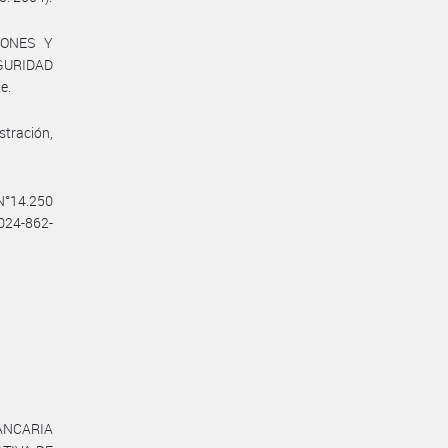
IONES Y
GURIDAD
e.
stración,
 N°14.250
2024-862-
BANCARIA