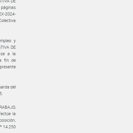
ATIVA DE
 páginas
EX-2024-
olectiva
Empleo y
ATIVA DE
se a la
 fin de
presente
uarda del
5.
TRABAJO,
ctúe la
osición,
Nº 14.250