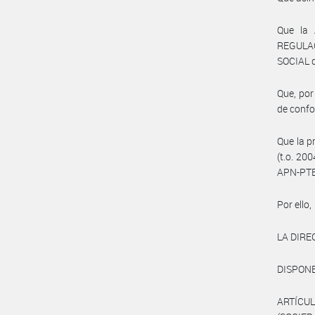
Que la
REGULA
SOCIAL 
Que, por
de conf
Que la p
(t.o. 20
APN-PTE
Por ello,
LA DIRE
DISPONE
ARTÍCUL