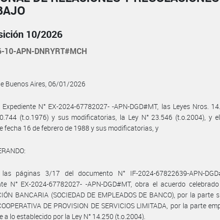
BAJO
sición 10/2026
26-10-APN-DNRYRT#MCH
de Buenos Aires, 06/01/2026
l Expediente N° EX-2024-67782027- -APN-DGD#MT, las Leyes Nros. 14.2
0.744 (t.o.1976) y sus modificatorias, la Ley N° 23.546 (t.o.2004), y e
e fecha 16 de febrero de 1988 y sus modificatorias, y
ERANDO:
 las páginas 3/17 del documento N° IF-2024-67822639-APN-DGD
nte N° EX-2024-67782027- -APN-DGD#MT, obra el acuerdo celebrado 
IÓN BANCARIA (SOCIEDAD DE EMPLEADOS DE BANCO), por la parte sin
OOPERATIVA DE PROVISION DE SERVICIOS LIMITADA, por la parte emp
 a lo establecido por la Ley N° 14.250 (t.o.2004).