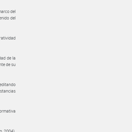
marco del
enido del
ratividad
dad de la
nte de su
reditando
stancias
normativa
o. 2004).