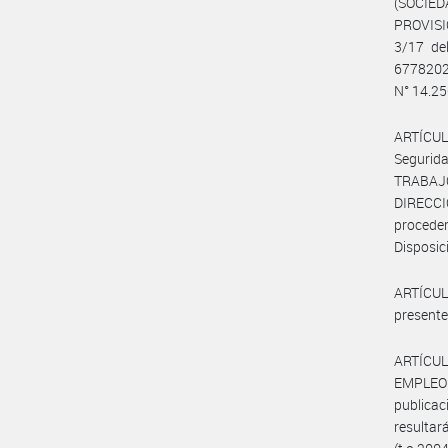
(SOCIED
PROVISI
3/17 de
6778202
N° 14.250
ARTÍCUL
Segurid
TRABAJ
DIRECC
procede
Disposic
ARTÍCULO
presente
ARTÍCUL
EMPLEO
publica
resultar