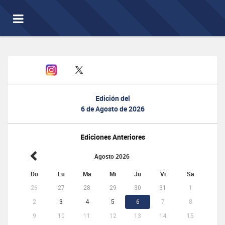
Toggle
navigation
Edición del
6 de Agosto de 2026
Ediciones Anteriores
Agosto 2026
Do
Lu
Ma
Mi
Ju
Vi
Sa
26
27
28
29
30
31
1
2
3
4
5
6
7
8
9
10
11
12
13
14
15