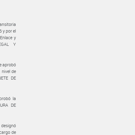
ansitoria
 y por el
Enlace y
LEGAL Y
se aprobó
 nivel de
INETE DE
probó la
ATURA DE
e designó
 cargo de