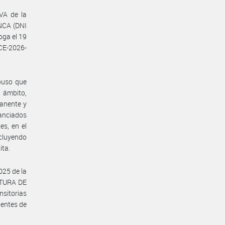
VA de la
NCA (DNI
oga el 19
CE-2026-
spuso que
 ámbito,
manente y
nanciados
es, en el
ncluyendo
ita.
025 de la
ATURA DE
sitorias
ientes de