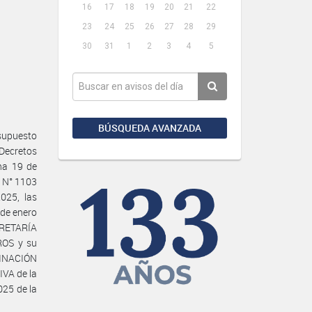
16
17
18
19
20
21
22
23
24
25
26
27
28
29
30
31
1
2
3
4
5
BÚSQUEDA AVANZADA
supuesto
 Decretos
ha 19 de
, N° 1103
025, las
 de enero
ECRETARÍA
OS y su
DINACIÓN
VA de la
25 de la