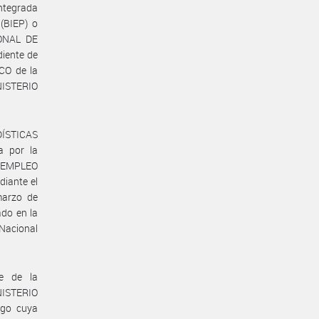
Integrada
(BIEP) o
IONAL DE
iente de
O de la
ISTERIO
DÍSTICAS
a por la
Y EMPLEO
iante el
arzo de
ado en la
 Nacional
e de la
ISTERIO
go cuya