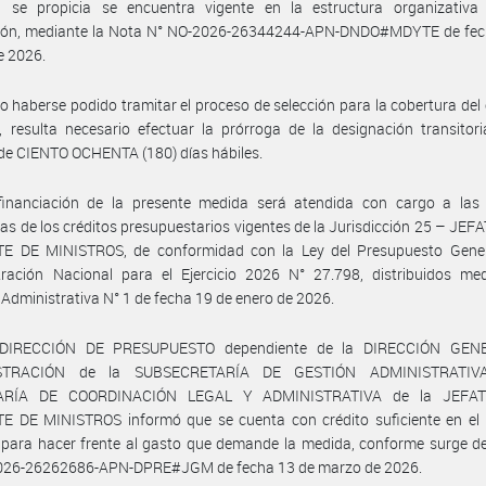
a se propicia se encuentra vigente en la estructura organizativa
cción, mediante la Nota N° NO-2026-26344244-APN-DNDO#MDYTE de fec
e 2026.
no haberse podido tramitar el proceso de selección para la cobertura del
, resulta necesario efectuar la prórroga de la designación transitori
de CIENTO OCHENTA (180) días hábiles.
financiación de la presente medida será atendida con cargo a las 
cas de los créditos presupuestarios vigentes de la Jurisdicción 25 – JE
E DE MINISTROS, de conformidad con la Ley del Presupuesto Gener
tración Nacional para el Ejercicio 2026 N° 27.798, distribuidos med
 Administrativa N° 1 de fecha 19 de enero de 2026.
 DIRECCIÓN DE PRESUPUESTO dependiente de la DIRECCIÓN GEN
STRACIÓN de la SUBSECRETARÍA DE GESTIÓN ADMINISTRATIV
ARÍA DE COORDINACIÓN LEGAL Y ADMINISTRATIVA de la JEFA
E DE MINISTROS informó que se cuenta con crédito suficiente en el 
o para hacer frente al gasto que demande la medida, conforme surge d
026-26262686-APN-DPRE#JGM de fecha 13 de marzo de 2026.