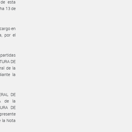
 de esta
ha 13 de
 cargo en
a, por el
partidas
FATURA DE
al de la
iante la
ERAL DE
A de la
TURA DE
presente
e la Nota