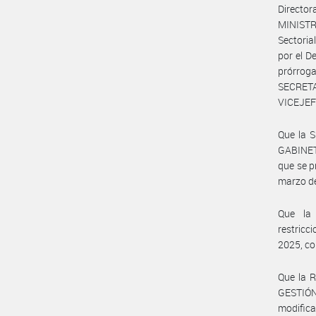
Directo
MINISTRO
Sectori
por el D
prórrog
SECRET
VICEJEF
Que la 
GABINET
que se 
marzo d
Que la 
restricc
2025, con
Que la 
GESTIÓ
modifica