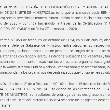
titular de la SECRETARÍA DE COORDINACIÓN LEGAL Y ADMINISTRATI
A DE GABINETE DE MINISTROS acreditó que la licenciada Lucía BENI
28) prestó servicios de manera ininterrumpida desde el inicio de su prórr
o de 2026 y continúa haciéndolo, a través de la Certificación N° 
9-APN-SCLYA#JGM de fecha 27 de marzo de 2026.
ecreto N° 958 de fecha 25 de octubre de 2024, en su artículo 2°, di
nde al Jefe de Gabinete de Ministros, entre otros, en su respectivo
r las designaciones transitorias de personal en cargos de planta per
alafonarios con rango y jerarquía inferior a Subsecretario, vacantes y fi
stariamente, de conformidad con las estructuras organizativas vigent
e la Administración Pública Nacional, centralizada y descentralizada, i
correspondan a los organismos descentralizados que funcionen en su órb
avés del artículo 2° de la Resolución N° 162 de fecha 16 de diciembre de 2
A DE GABINETE DE MINISTROS se delegó en las Secretarías de JEF
E DE MINISTROS las facultades de prórroga de las designaciones tran
s en el artículo 2° del Decreto N° 958/24 respecto de los agentes depend
retaría.