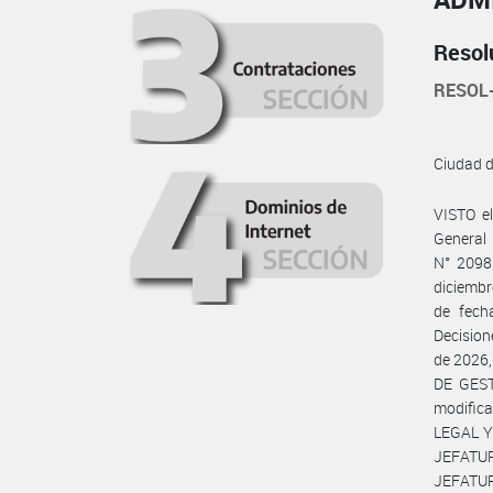
Resol
RESOL
Ciudad 
VISTO e
General 
N° 2098
diciembr
de fech
Decision
de 2026,
DE GES
modifica
LEGAL Y
JEFATUR
JEFATUR