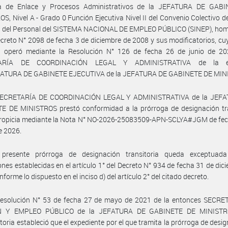
ra de Enlace y Procesos Administrativos de la JEFATURA DE GAB
S, Nivel A - Grado 0 Función Ejecutiva Nivel II del Convenio Colectivo d
al del Personal del SISTEMA NACIONAL DE EMPLEO PÚBLICO (SINEP), ho
ecreto N° 2098 de fecha 3 de diciembre de 2008 y sus modificatorios, cu
a operó mediante la Resolución N° 126 de fecha 26 de junio de 20
ARÍA DE COORDINACIÓN LEGAL Y ADMINISTRATIVA de la e
ATURA DE GABINETE EJECUTIVA de la JEFATURA DE GABINETE DE MIN
SECRETARÍA DE COORDINACIÓN LEGAL Y ADMINISTRATIVA de la JEF
E DE MINISTROS prestó conformidad a la prórroga de designación tra
propicia mediante la Nota N° NO-2026-25083509-APN-SCLYA#JGM de fec
e 2026.
presente prórroga de designación transitoria queda exceptuad
iones establecidas en el artículo 1° del Decreto N° 934 de fecha 31 de dic
forme lo dispuesto en el inciso d) del artículo 2° del citado decreto.
Resolución N° 53 de fecha 27 de mayo de 2021 de la entonces SECRE
N Y EMPLEO PÚBLICO de la JEFATURA DE GABINETE DE MINISTR
toria estableció que el expediente por el que tramita la prórroga de desi