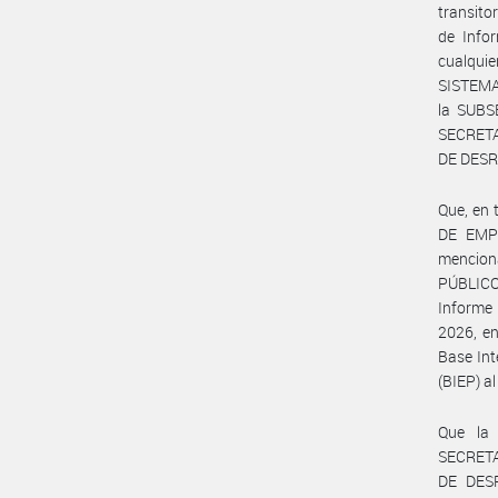
transito
de Info
cualqui
SISTEMA
la SUB
SECRET
DE DES
Que, en
DE EMPL
mencion
PÚBLICO
Inform
2026, en
Base Int
(BIEP) a
Que la
SECRET
DE DES