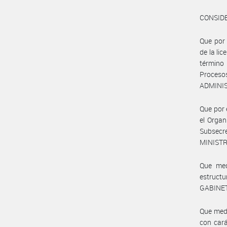
CONSID
Que por 
de la li
término
Proces
ADMINIS
Que por 
el Organ
Subsecr
MINISTR
Que med
estruct
GABINET
Que medi
con cará