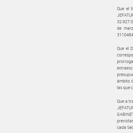
Que el 
JEFATUR
32.927.0
de marz
3110484
Que el D
correspo
prorroga
extraesc
presupue
ámbito d
las que 
Que a tr
JEFATUR
GABINET
prevista
cada Sec