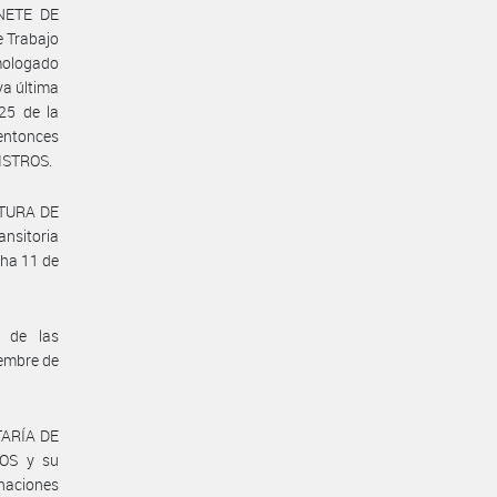
INETE DE
e Trabajo
mologado
ya última
25 de la
ntonces
ISTROS.
ATURA DE
nsitoria
ha 11 de
a de las
iembre de
TARÍA DE
OS y su
gnaciones