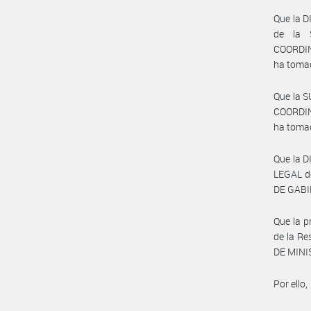
Que la 
de la 
COORDIN
ha tomad
Que la 
COORDIN
ha tomad
Que la 
LEGAL d
DE GABI
Que la p
de la Re
DE MINI
Por ello,