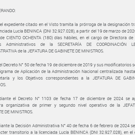
ERANDO:
el expediente citado en el Visto tramita la prórroga de la designación tr
cenciada Lucía BENINCA (DNI 32.927.028), a partir del 19 de marzo de 2026
 de CIENTO OCHENTA (180) días hábiles, en el cargo de Directora de 
os Administrativos de la SECRETARÍA DE COORDINACIÓN 
TRATIVA de la JEFATURA DE GABINETE DE MINISTROS.
el Decreto N° 50 de fecha 19 de diciembre de 2019 y sus modificatorios 
igrama de Aplicación de la Administración Nacional centralizada hasta
etaría y los Objetivos correspondientes a la JEFATURA DE GAB
OS.
iante el Decreto N° 1103 de fecha 17 de diciembre de 2024 se a
ura organizativa de primer y segundo nivel operativo de la JEF
E DE MINISTROS.
ante la Decisión Administrativa N° 40 de fecha 6 de febrero de 2024 s
cter transitorio a la licenciada Lucía BENINCA (DNI 32.927.028), en el