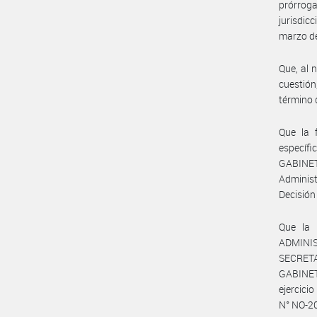
prórrog
jurisdi
marzo d
Que, al 
cuestión
término 
Que la 
específi
GABINET
Adminis
Decisión
Que la
ADMINI
SECRET
GABINET
ejercici
N° NO-2