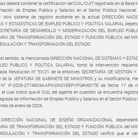
rias deberá contener la certificación del CUIL/CUIT registrado en la Base 
rmación de Empleo Público y Salarios en el Sector Público Nacional 
er otro sistema de registro existente en la actual DIRECCIÓN NAC
S Y ESTADÍSTICAS DE EMPLEO PÚBLICO Y POLÍTICA SALARIAL depend
SECRETARÍA DE DESARROLLO Y MODERNIZACIÓN DEL EMPLEO PÚBLIC
ARÍA DE TRANSFORMACIÓN DEL ESTADO Y FUNCIÓN PÚBLICA del MIN
REGULACIÓN Y TRANSFORMACIÓN DEL ESTADO.
 tal sentido, la mencionada DIRECCIÓN NACIONAL DE SISTEMAS Y ESTA
EO PÚBLICO Y POLÍTICA SALARIAL tomó la intervención requerid
ada Resolución N° 53/21 de la entonces SECRETARÍA DE GESTIÓN 
 de la JEFATURA DE GABINETE DE MINISTROS y su modificatoria, med
e N° IF-2026-27749034-APN-DNSYEEPYPS#MDYTE de fecha 17 de m
 el cual indicó que el CUIL del agente en cuestión se encuentra registr
egrada de Información de Empleo Público y Salarios en el Sector Público
l mes de enero de 2026.
 DIRECCIÓN NACIONAL DE DISEÑO ORGANIZACIONAL dependient
ARÍA DE TRANSFORMACIÓN DEL ESTADO Y FUNCIÓN PÚBLICA del MIN
REGULACIÓN Y TRANSFORMACIÓN DEL ESTADO verificó que el car