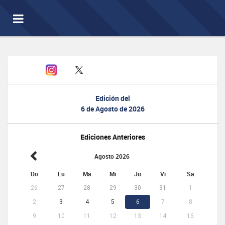
Toggle
navigation
Edición del
6 de Agosto de 2026
Ediciones Anteriores
Agosto 2026
Do
Lu
Ma
Mi
Ju
Vi
Sa
26
27
28
29
30
31
1
2
3
4
5
6
7
8
9
10
11
12
13
14
15