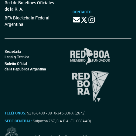
Red de Boletines Oficiales
de la R. A.
CONTACTO
BFA Blockchain Federal
Argentina
Secretaría
Legal y Técnica
Boletín Oficial
de la República Argentina
TELÉFONOS:
5218-8400 - 0810-345-BORA (2672)
SEDE CENTRAL:
Suipacha 767, C.A.B.A. (C1008AAO)