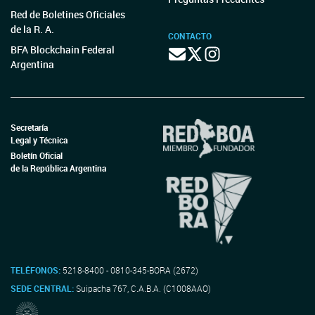
Red de Boletines Oficiales
de la R. A.
CONTACTO
BFA Blockchain Federal
Argentina
Secretaría
Legal y Técnica
Boletín Oficial
de la República Argentina
TELÉFONOS:
5218-8400 - 0810-345-BORA (2672)
SEDE CENTRAL:
Suipacha 767, C.A.B.A. (C1008AAO)