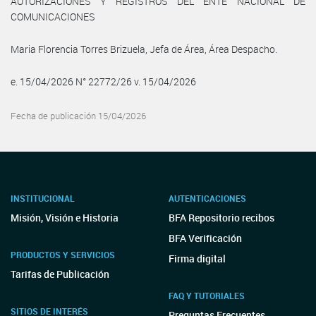
AUTORIZACIONES Y REGISTROS DEL ENTE NACIONAL DE
COMUNICACIONES
Maria Florencia Torres Brizuela, Jefa de Área, Área Despacho.
e. 15/04/2026 N° 22772/26 v. 15/04/2026
Fecha de publicación 15/04/2026
INSTITUCIONAL
AUTENTICACIONES
Misión, Visión e Historia
BFA Repositorio recibos
BFA Verificación
PRODUCTOS Y SERVICIOS
Firma digital
Tarifas de Publicación
FAQ Y TUTORIALES
SITIOS DE INTERÉS
Preguntas Frecuentes