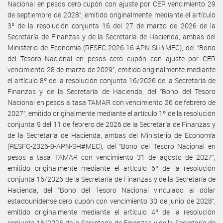
Nacional en pesos cero cupón con ajuste por CER vencimiento 29
de septiembre de 2028”, emitido originalmente mediante el artículo
3º de la resolución conjunta 16 del 27 de marzo de 2026 de la
Secretaría de Finanzas y de la Secretaría de Hacienda, ambas del
Ministerio de Economía (RESFC-2026-16-APN-SH#MEC), del “Bono
del Tesoro Nacional en pesos cero cupón con ajuste por CER
vencimiento 28 de marzo de 2029”, emitido originalmente mediante
el artículo 8º de la resolución conjunta 16/2026 de la Secretaría de
Finanzas y de la Secretaría de Hacienda, del “Bono del Tesoro
Nacional en pesos a tasa TAMAR con vencimiento 26 de febrero de
2027”, emitido originalmente mediante el artículo 1º de la resolución
conjunta 9 del 11 de febrero de 2026 de la Secretaría de Finanzas y
de la Secretaría de Hacienda, ambas del Ministerio de Economía
(RESFC-2026-9-APN-SH#MEC), del “Bono del Tesoro Nacional en
pesos a tasa TAMAR con vencimiento 31 de agosto de 2027”,
emitido originalmente mediante el artículo 6º de la resolución
conjunta 16/2026 de la Secretaría de Finanzas y de la Secretaría de
Hacienda, del “Bono del Tesoro Nacional vinculado al dólar
estadounidense cero cupón con vencimiento 30 de junio de 2028”,
emitido originalmente mediante el artículo 4º de la resolución
conjunta 16/2026 de la Secretaría de Finanzas y de la Secretaría de