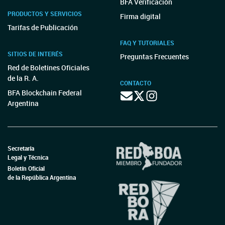
BFA Verificación
PRODUCTOS Y SERVICIOS
Firma digital
Tarifas de Publicación
FAQ Y TUTORIALES
SITIOS DE INTERÉS
Preguntas Frecuentes
Red de Boletines Oficiales
de la R. A.
CONTACTO
BFA Blockchain Federal
Argentina
Secretaría
Legal y Técnica
Boletín Oficial
de la República Argentina