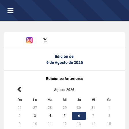
Toggle
navigation
Edición del
6 de Agosto de 2026
Ediciones Anteriores
Agosto 2026
Do
Lu
Ma
Mi
Ju
Vi
Sa
26
27
28
29
30
31
1
2
3
4
5
6
7
8
9
10
11
12
13
14
15