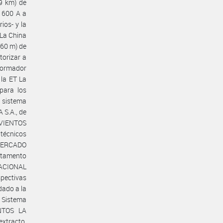
9 km) de
 600 A a
ios- y la
 La China
60 m) de
torizar a
sformador
 la ET La
para los
l sistema
 S.A., de
e VIENTOS
técnicos
MERCADO
tamento
NACIONAL
pectivas
dado a la
l Sistema
ENTOS LA
xtracto,