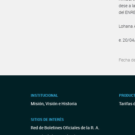
dese a l
del ENRE
Lohana A
e. 20/0
Fecha d
INSTITUCIONAL
PRODUCT
Misión, Visión e Historia
Tarifas 
SITIOS DE INTERÉS
Red de Boletines Oficiales de la R. A.