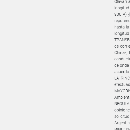
Olavarr
longitu
900 A) -
repotenc
hasta l
longitud
TRANSBA 
de corri
China-, 
conducto
de onda 
acuerdo 
LA RINC
efectu
MAYORI
Ambient
REGULAD
opinione
solicitu
Argenti
RINCONA