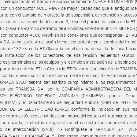
ía, reemplazando el tramo de aproximadamente NUEVE KILÓMETROS (
d con un conductor ACCC Hawk de mayor capacidad que el antiguo (de
junto con el cambio de morsetería de suspensión, de retención y accesor
iación de la acometida del campo 3, desde el pórtico de salida de la ET
a ET Olavarría -cambio de tramo de aproximadamente SESENTA METROS (
 con conductor ACCC Hawk en las conexiones que corresponda-. 2.- Au
S.A. a realizar la Ampliación Menor, consistente en el cambio del tran
ente de 132 kV en la ET Olavarría -en el campo de salida de línea hacia
la instalación de los conectores de alta tensión requeridos -aptos 
res y terminales de los equipos- y el cambio e instalación de la bobina de
portadora entre la ET La China y la ET Olavarría (jurisdicción de TRANSBA
con las nuevas solicitaciones de corriente nominal). 3.- Establecer qu
ONADA S.A.U. deberá dar estricto cumplimiento a los requerimientos 
ados por TRANSBA S.A., por la COMPAÑÍA ADMINISTRADORA DEL 
STA ELÉCTRICO SOCIEDAD ANÓNIMA (CAMMESA), por el Depar
al (DAM) y el Departamento de Seguridad Pública (DSP) del ENTE 
OR DE LA ELECTRICIDAD (ENRE), conforme lo indicado en sus res
s e informes técnicos emitidos, con motivo del estudio y tratamiento brin
d autorizada, a efectos de garantizar el correcto funcionamiento de
no de Interconexión (SADI). 4.- Notifíquese a TRANSBA S.A., VI
DA S.A.U. y a CAMMESA. 5.- Regístrese, comuníquese, publíquese en e