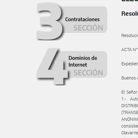
Resol
Resoluc
ACTA N°
Expedie
Buenos A
El Seño
1.- Au
DISTRI
(TRANSB
ANÓNIMA
consiste
Olavarrí