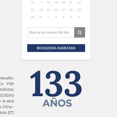
16
17
18
19
20
21
22
23
24
25
26
27
28
29
30
31
1
2
3
4
5
BÚSQUEDA AVANZADA
esuelto:
ICA POR
ANÓNIMA
SOCIEDAD
 la obra
a China -
dora (ET)