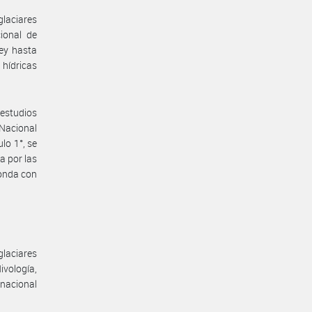
 glaciares
ional de
ley hasta
hídricas
 estudios
 Nacional
lo 1°, se
a por las
ponda con
 glaciares
ivología,
 nacional