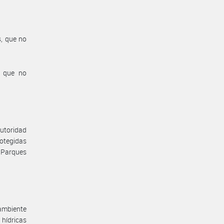
s, que no
s que no
autoridad
rotegidas
e Parques
 ambiente
 hídricas