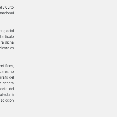
l y Culto
rnacional
riglacial
 artículo
ará dicha
bientales
ntíficos,
ciares no
rrafo del
en deberá
parte del
 afectará
isdicción