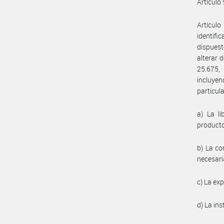
Artículo 
Artícul
identifi
dispuest
alterar 
25.675, 
incluyen
particula
a) La li
producto
b) La co
necesari
c) La ex
d) La ins