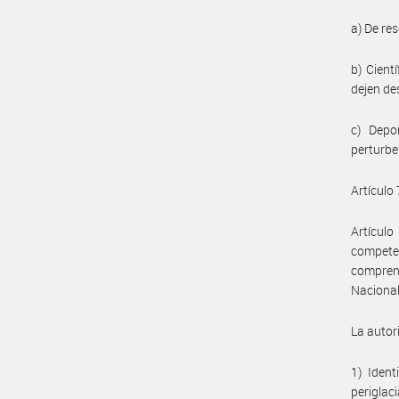
a) De re
b) Cient
dejen des
c) Depo
perturbe
Artículo 
Artículo
competen
comprend
Nacional
La autor
1) Ident
periglac