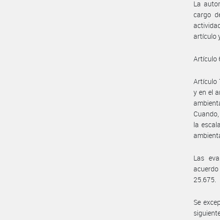
La autor
cargo d
activida
artículo
Artículo 
Artículo
y en el 
ambienta
Cuando, 
la escal
ambienta
Las eva
acuerdo 
25.675.
Se excep
siguient