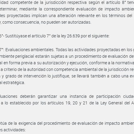
idad competente de la jurisdicción respectiva según el artículo 8° te
eterminar, mediante la correspondiente evaluación de impacto ambien
des proyectadas implican una alteración relevante en los términos del
 y, como consecuencia, no pueden ser autorizadas.
6°- Sustitúyase el artículo 7° de la ley 26.639 por el siguiente:
 7°: Evaluaciones ambientales. Todas las actividades proyectadas en los 
ambiente periglacial estarán sujetas a un procedimiento de evaluación d
l en forma previa a su autorización y ejecución, conforme a la normativa
a criterio de la autoridad con competencia ambiental de la jurisdicción re
a y grado de intervención lo justifique, se llevará también a cabo una e
l estratégica.
luaciones deberán garantizar una instancia de participación ciud
a lo establecido por los artículos 19, 20 y 21 de la Ley General del 
túa de la exigencia del procedimiento de evaluación de impacto ambien
es actividades: