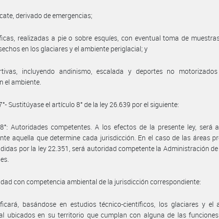
scate, derivado de emergencias;
íficas, realizadas a pie o sobre esquíes, con eventual toma de muestra
echos en los glaciares y el ambiente periglacial; y
rtivas, incluyendo andinismo, escalada y deportes no motorizado
n el ambiente.
7°- Sustitúyase el artículo 8° de la ley 26.639 por el siguiente:
 8°: Autoridades competentes. A los efectos de la presente ley, será 
te aquella que determine cada jurisdicción. En el caso de las áreas p
idas por la ley 22.351, será autoridad competente la Administración d
es.
idad con competencia ambiental de la jurisdicción correspondiente:
ificará, basándose en estudios técnico-científicos, los glaciares y el
ial ubicados en su territorio que cumplan con alguna de las funciones