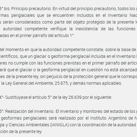
3° bis: Principio precautorio. En virtud del principio precautorio, todos los
rmas periglaciales que se encuentren incluidos en el Inventario Nac
s serán considerados como parte del objeto protegido de la presente 
a autoridad competente verifique la inexistencia de las funciones 
das en el primer párrafo del artículo 1°.
 del momento en que la autoridad competente constate, sobre la base de
científicos, que un glaciar o geoforma periglacial incluida en el Inventario
ares no cumple con las funciones previstas en el primer párrafo del artícu
ará que el glaciar o la geoforma periglacial en cuestión no está alcanzad
nes de la presente ley, sin perjuicio de la protección general que le corres
a la Ley General del Ambiente, 25.675, y demás normas aplicables.
4°- Sustitúyase el artículo 5° de la ley 26.639 por el siguiente:
5°: Realización del Inventario. El inventario y monitoreo del estado de los
 geoformas periglaciales será realizado por el Instituto Argentino de N
gía y Ciencias Ambientales (IANIGLA) con la coordinación de la autoridad
ción de la presente ley.