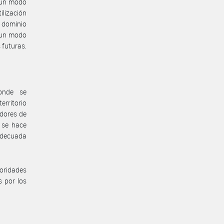
e un modo
ilización
l dominio
e un modo
 futuras.
donde se
erritorio
edores de
 se hace
adecuada
toridades
s por los