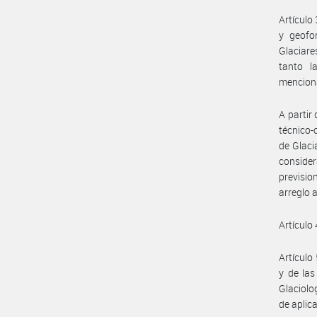
Artículo 
y geofo
Glaciare
tanto l
menciona
A partir
técnico-
de Glaci
consider
previsio
arreglo 
Artículo 
Artículo 
y de las
Glaciolo
de aplica