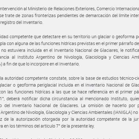
intervención al Ministerio de Relaciones Exteriores, Comercio Internaciona
e trate de zonas fronterizas pendientes de demarcación del límite inte
 registro del Inventario.
idad competente que detectare en su territorio un glaciar o geoforma pe
la con alguna de las funciones hídricas previstas en el primer párrafo del
 no estuviera incluida en el Inventario Nacional de Glaciares, le notific
ancia al Instituto Argentino de Nivología, Glaciología y Ciencias Am
 a fin de que lo incorpore en el Inventario.
a autoridad competente constate, sobre la base de estudios técnico-cie
laciar o geoforma periglacial incluida en el Inventario Nacional de Gla
on las funciones hídricas a las que se hace referencia en el primer pá
 1°, deberá notificar dicha circunstancia al mencionado Instituto, qui
lo del Inventario Nacional de Glaciares. La omisión de hacerlo por 
o Argentino de Nivología, Glaciología y Ciencias Ambientales (IANIGLA) no
ez de la autorización otorgada por la autoridad competente de la jur
a en los términos del artículo 7° de la presente ley.