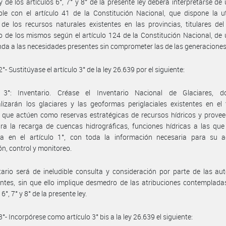
 y de los artículos 6°, 7° y 8° de la presente ley deberá interpretarse d
le con el artículo 41 de la Constitución Nacional, que dispone la ut
 de los recursos naturales existentes en las provincias, titulares de
io de los mismos según el artículo 124 de la Constitución Nacional, d
nda a las necesidades presentes sin comprometer las de las generaciones
2°- Sustitúyase el artículo 3° de la ley 26.639 por el siguiente:
o 3°: Inventario. Créase el Inventario Nacional de Glaciares, 
alizarán los glaciares y las geoformas periglaciales existentes en el t
 que actúen como reservas estratégicas de recursos hídricos y prove
a la recarga de cuencas hidrográficas, funciones hídricas a las que
cia en el artículo 1°, con toda la información necesaria para su 
ón, control y monitoreo.
tario será de ineludible consulta y consideración por parte de las au
tes, sin que ello implique desmedro de las atribuciones contemplada
 6°, 7° y 8° de la presente ley.
3°- Incorpórese como artículo 3° bis a la ley 26.639 el siguiente: