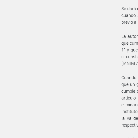
Se dará 
cuando s
previo al
La autor
que cump
1° y que
circunst
(IANIGLA)
Cuando l
que un g
cumple c
artículo
eliminar
Institut
la valid
respectiv