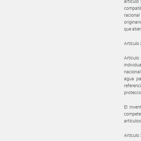
artículo
compatib
racional
originar
que atie
Artículo 
Artícul
individu
nacional
agua par
referen
protecci
El Inven
competen
artículos
Artículo 