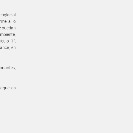
iglacial
orme a lo
ue puedan
Ambiente,
culo 1°,
vance, en
inantes,
 aquellas