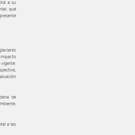
ndrá a su
tal, qué
 presente
glaciares
e impacto
 vigente.
spectiva,
valuación
adana de
Ambiente,
tal a las