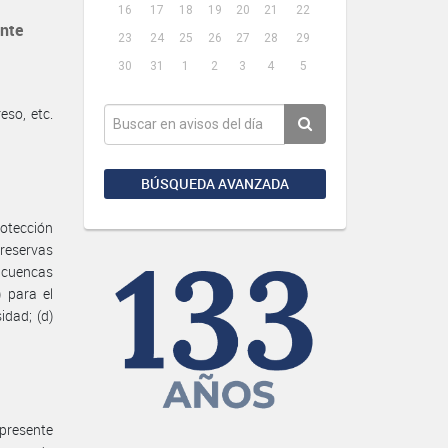
16
17
18
19
20
21
22
ente
23
24
25
26
27
28
29
30
31
1
2
3
4
5
so, etc.
BÚSQUEDA AVANZADA
rotección
 reservas
e cuencas
) para el
idad; (d)
 presente