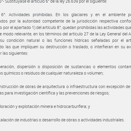
5°- Sustitúyase el artículo 6° de la ley 26.639 por el siguiente:
o 6°: Actividades prohibidas. En los glaciares y en el ambiente per
cados por la autoridad competente de la jurisdicción respectiva conf
o por el apartado 1) del artículo 8°, quedan prohibidas las actividades q
de modo relevante, en los términos del artículo 27 de la Ley General del 
su condición natural o las funciones hídricas señaladas por el artí
do las que impliquen su destrucción o traslado, o interfieran en su a
r las siguientes:
beración, dispersión o disposición de sustancias o elementos contam
s químicos o residuos de cualquier naturaleza o volumen;
nstrucción de obras de arquitectura o infraestructura con excepción de
as para investigación científica y las prevenciones de riesgos;
ploración y explotación minera e hidrocarburífera; y
talación de industrias o desarrollo de obras o actividades industriales.