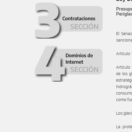
Presupu
Periglac
El Sena
sanciona
Artículo 
Artículo
de los g
estratég
hidrográ
consumo 
como fue
Los glac
La prote