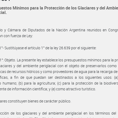
estos Mínimos para la Protección de los Glaciares y del Ambi
ial.
do y Cámara de Diputados de la Nación Argentina reunidos en Congre
n con fuerza de Ley:
1°- Sustitúyase el artículo 1° de la ley 26.639 por el siguiente:
 1°: Objeto. La presente ley establece los presupuestos mínimos para la p
laciares y del ambiente periglacial con el objeto de preservarlos como
icas de recursos hídricos y como proveedores de agua para la recarga d
ficas, a fin de que puedan ser destinados a los siguientes usos: (a
humano; (b) para la agricultura; (c) para la protección de la biodivers
nte de información científica; y (e) como atractivo turístico.
iares constituyen bienes de carácter público.
cción de los glaciares y del ambiente periglacial en los términos del