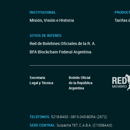
INSTITUCIONAL
PRODUCT
Misión, Visión e Historia
Tarifas 
SITIOS DE INTERÉS
Red de Boletines Oficiales de la R. A.
BFA Blockchain Federal Argentina
Secretaría
Boletín Oficial
Legal y Técnica
de la República
Argentina
TELÉFONOS:
5218-8400 - 0810-345-BORA (2672)
SEDE CENTRAL:
Suipacha 767, C.A.B.A. (C1008AAO)