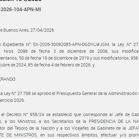
2026-104-APN-MI
de Buenos Aires, 27/04/2026
l Expediente N° EX-2026-30092085-APN-DGDYLI#JGM, la Ley N° 27.
s Nros. 2098 de fecha 3 de diciembre de 2008, sus modifica
ntarios, 50 de fecha 19 de diciembre de 2019 y sus modificatorios, 958
tubre de 2024, 85 de fecha 4 de febrero de 2026, y
ERANDO:
la Ley N° 27.798 se aprobó el Presupuesto General de la Administración
jercicio 2026.
 el Decreto N° 958/24 se estableció que corresponde al Jefe de Gab
os, a los Ministros, a los Secretarios de la PRESIDENCIA DE LA NA
dor del Tesoro de la Nación y a los Vicejefes de Gabinete de la JEF
E DE MINISTROS, en sus respectivos ámbitos, efectuar y/o prorr