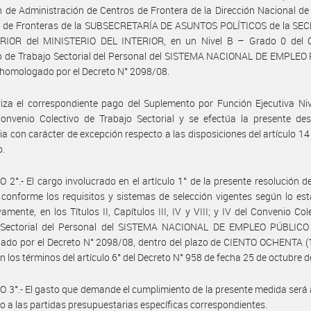
n de Administración de Centros de Frontera de la Dirección Nacional d
s de Fronteras de la SUBSECRETARÍA DE ASUNTOS POLÍTICOS de la SE
RIOR del MINISTERIO DEL INTERIOR, en un Nivel B – Grado 0 del 
vo de Trabajo Sectorial del Personal del SISTEMA NACIONAL DE EMPLEO
 homologado por el Decreto N° 2098/08.
iza el correspondiente pago del Suplemento por Función Ejecutiva Niv
onvenio Colectivo de Trabajo Sectorial y se efectúa la presente des
ria con carácter de excepción respecto a las disposiciones del artículo 14
o.
 2°.- El cargo involucrado en el artículo 1° de la presente resolución d
 conforme los requisitos y sistemas de selección vigentes según lo est
vamente, en los Títulos II, Capítulos III, IV y VIII; y IV del Convenio Col
 Sectorial del Personal del SISTEMA NACIONAL DE EMPLEO PÚBLICO 
do por el Decreto N° 2098/08, dentro del plazo de CIENTO OCHENTA (1
en los términos del artículo 6° del Decreto N° 958 de fecha 25 de octubre 
 3°.- El gasto que demande el cumplimiento de la presente medida será
o a las partidas presupuestarias específicas correspondientes.