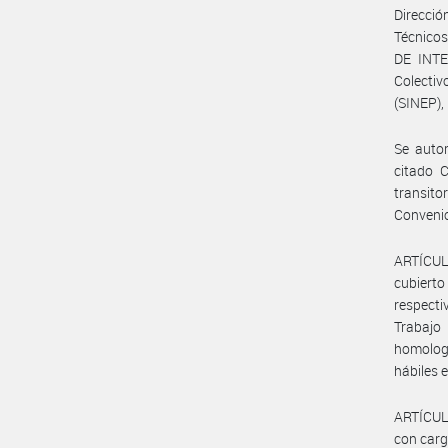
Direcció
Técnico
DE INTE
Colecti
(SINEP),
Se autor
citado C
transito
Conveni
ARTÍCULO
cubierto
respecti
Trabajo
homologa
hábiles 
ARTÍCULO
con carg