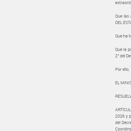
extraord
Que las
DEL ESTA
Que ha t
Que la p
2° del D
Por ello,
EL MINI
RESUELV
ARTÍCULO
2026 y p
del Decr
Coordina