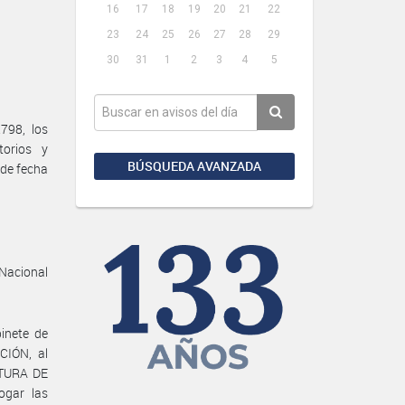
16
17
18
19
20
21
22
23
24
25
26
27
28
29
30
31
1
2
3
4
5
798, los
torios y
BÚSQUEDA AVANZADA
 de fecha
 Nacional
inete de
CIÓN, al
ATURA DE
ogar las