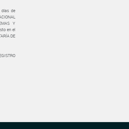
 días de
NACIONAL
TEMAS Y
to en el
ETARÍA DE
REGISTRO