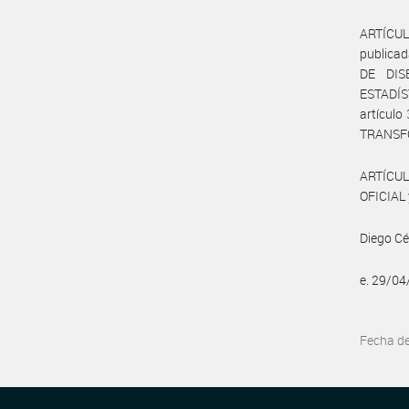
ARTÍCUL
publica
DE DIS
ESTADÍS
artículo
TRANSF
ARTÍCUL
OFICIAL 
Diego Cés
e. 29/0
Fecha d