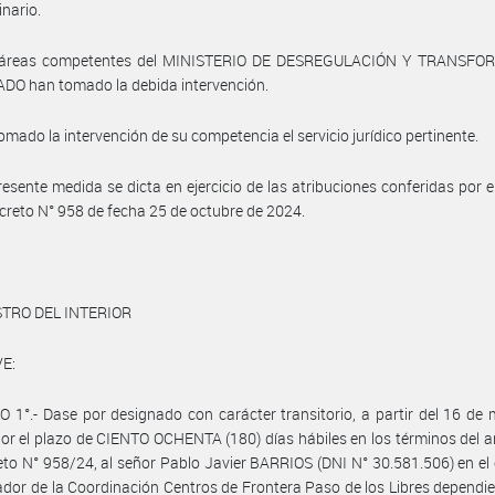
inario.
 áreas competentes del MINISTERIO DE DESREGULACIÓN Y TRANSF
DO han tomado la debida intervención.
omado la intervención de su competencia el servicio jurídico pertinente.
resente medida se dicta en ejercicio de las atribuciones conferidas por el
ecreto N° 958 de fecha 25 de octubre de 2024.
STRO DEL INTERIOR
E:
 1°.- Dase por designado con carácter transitorio, a partir del 16 de
or el plazo de CIENTO OCHENTA (180) días hábiles en los términos del ar
eto N° 958/24, al señor Pablo Javier BARRIOS (DNI N° 30.581.506) en el
dor de la Coordinación Centros de Frontera Paso de los Libres dependie