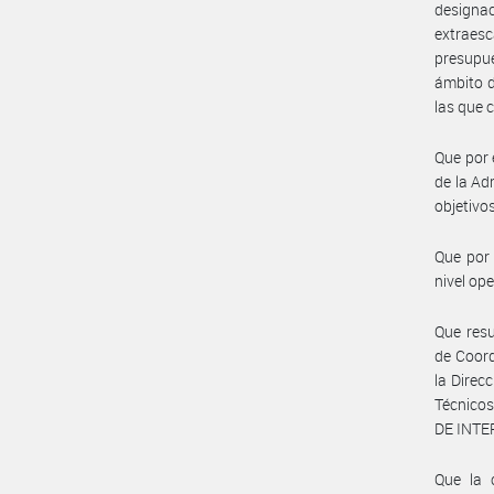
design
extraesc
presupue
ámbito d
las que 
Que por 
de la Ad
objetivo
Que por 
nivel op
Que resu
de Coord
la Direc
Técnico
DE INTE
Que la 