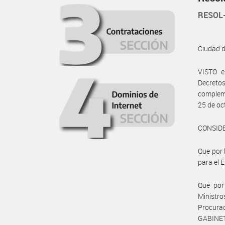
RESOL-
Ciudad 
VISTO e
Decreto
compleme
25 de oc
CONSID
Que por 
para el E
Que por
Ministr
Procura
GABINET