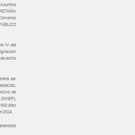
e Asuntos
CRETARÍA
Convenio
 PÚBLICO
el IV del
ignación
 de dicho
eberá ser
ablecido,
ectivo de
(SINEP),
80) días
de 2024.
 atendido