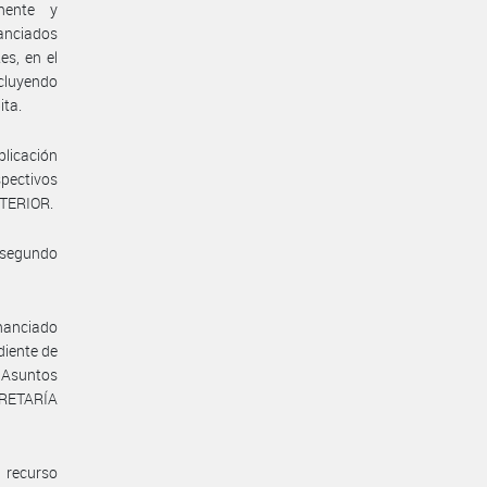
nente y
nanciados
es, en el
ncluyendo
ita.
plicación
spectivos
NTERIOR.
y segundo
inanciado
diente de
e Asuntos
CRETARÍA
 recurso