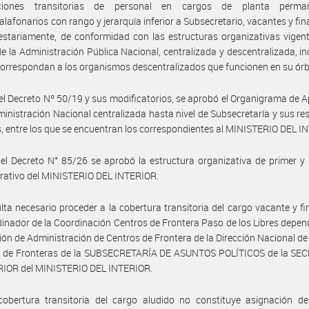
aciones transitorias de personal en cargos de planta perma
alafonarios con rango y jerarquía inferior a Subsecretario, vacantes y fi
stariamente, de conformidad con las estructuras organizativas vigent
e la Administración Pública Nacional, centralizada y descentralizada, i
correspondan a los organismos descentralizados que funcionen en su órb
el Decreto Nº 50/19 y sus modificatorios, se aprobó el Organigrama de A
ministración Nacional centralizada hasta nivel de Subsecretaría y sus re
s, entre los que se encuentran los correspondientes al MINISTERIO DEL I
el Decreto N° 85/26 se aprobó la estructura organizativa de primer 
erativo del MINISTERIO DEL INTERIOR.
lta necesario proceder a la cobertura transitoria del cargo vacante y f
inador de la Coordinación Centros de Frontera Paso de los Libres depen
ción de Administración de Centros de Frontera de la Dirección Nacional d
s de Fronteras de la SUBSECRETARÍA DE ASUNTOS POLÍTICOS de la SE
RIOR del MINISTERIO DEL INTERIOR.
cobertura transitoria del cargo aludido no constituye asignación de