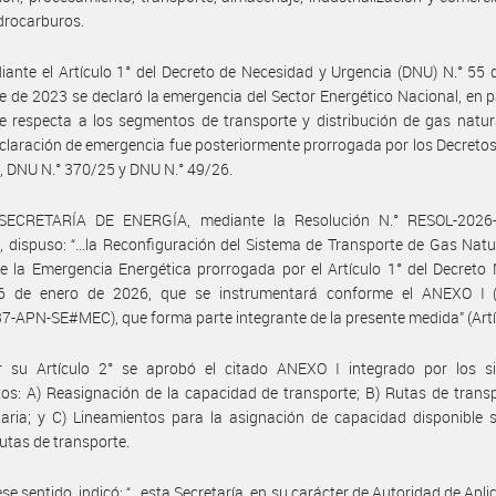
idrocarburos.
ante el Artículo 1° del Decreto de Necesidad y Urgencia (DNU) N.° 55 
e de 2023 se declaró la emergencia del Sector Energético Nacional, en pa
e respecta a los segmentos de transporte y distribución de gas natur
claración de emergencia fue posteriormente prorrogada por los Decreto
 DNU N.° 370/25 y DNU N.° 49/26.
SECRETARÍA DE ENERGÍA, mediante la Resolución N.° RESOL-2026
dispuso: “…la Reconfiguración del Sistema de Transporte de Gas Natur
 la Emergencia Energética prorrogada por el Artículo 1° del Decreto
6 de enero de 2026, que se instrumentará conforme el ANEXO I (
-APN-SE#MEC), que forma parte integrante de la presente medida” (Artíc
r su Artículo 2° se aprobó el citado ANEXO I integrado por los si
s: A) Reasignación de la capacidad de transporte; B) Rutas de trans
taria; y C) Lineamientos para la asignación de capacidad disponible 
utas de transporte.
ese sentido, indicó: “…esta Secretaría, en su carácter de Autoridad de Apli