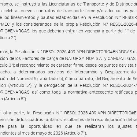
mismo, se instruyó a las Licenciatarias de Transporte y de Distribuci
a celebrar nuevos contratos de transporte firme y/o adecuar los ya 
 los lineamientos y pautas establecidas en la Resolución N.° RESOL-
MEC y los considerandos de la propia Resolución N.° RESOL-2026-
RIO#ENARGAS, los que deberían entrar en vigencia a partir del 1° de
ículo 2°).
emás, la Resolución N.° RESOL-2026-409-APN-DIRECTORIO#ENARGAS dis
ación de los Factores de Carga de NATURGY NOA S.A. y CAMUZZI GAS
ículo 3°); el reconocimiento de carácter firme, desde los puntos de vista t
acho, a determinados servicios de Intercambio y Desplazamiento 
ción del Numeral 5), apartado b), último párrafo, del Reglamento de Se
ción (Artículo 5°); y la derogación de la Resolución N.° RESOL-2024
RIO#ENARGAS, así como toda la normativa antecedente ratificada p
n (Artículo 6°).
r otra parte, la Resolución N.° RESOL-2026-409-APN-DIRECTORIO
la emisión de los cuadros tarifarios resultantes de la reconfiguración del s
rte para la oportunidad en que se realizaran los ajustes ta
ndientes al mes de mayo de 2026 (Artículo 7°).