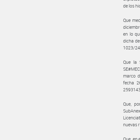
de los h
Que medi
diciembr
en lo qu
dicha de
1023/24,
Que la 
SE#MEC, 
marco de
fecha 2
25931437
Que, po
SubAnexo
Licencia
nuevas r
Que, en 