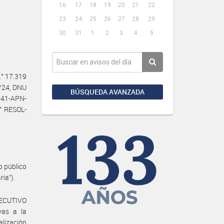
16
17
18
19
20
21
22
23
24
25
26
27
28
29
30
31
1
2
3
4
5
° 17.319
3/24, DNU
BÚSQUEDA AVANZADA
-41-APN-
° RESOL-
o público
ia”).
JECUTIVO
vas a la
alización