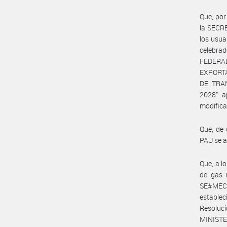
Que, por
la SECRE
los usua
celebra
FEDER
EXPORTA
DE TRA
2028” a
modifica
Que, de 
PAU se a
Que, a lo
de gas n
SE#MEC 
establec
Resoluc
MINISTE