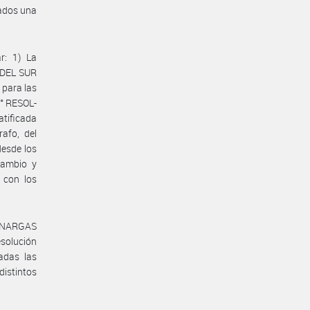
sados una
r: 1) La
 DEL SUR
 para las
.° RESOL-
tificada
afo, del
desde los
cambio y
 con los
#ENARGAS
esolución
adas las
istintos