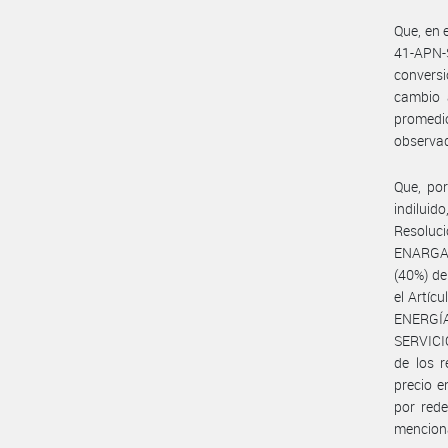
Que, en 
41-APN-
conversi
cambio a
promedi
observad
Que, por
indilui
Resoluc
ENARGAS
(40%) de
el Artíc
ENERGÍ
SERVICIO
de los r
precio e
por rede
menciona