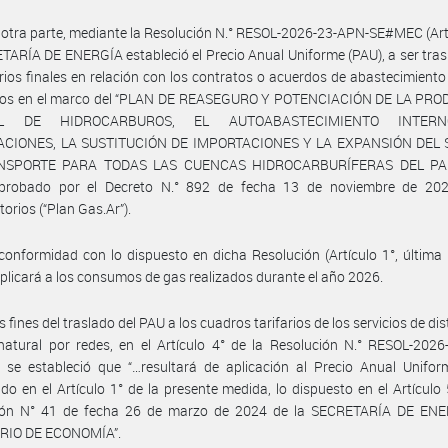
 otra parte, mediante la Resolución N.° RESOL-2026-23-APN-SE#MEC (Artí
TARÍA DE ENERGÍA estableció el Precio Anual Uniforme (PAU), a ser tra
rios finales en relación con los contratos o acuerdos de abastecimiento
dos en el marco del “PLAN DE REASEGURO Y POTENCIACIÓN DE LA PR
AL DE HIDROCARBUROS, EL AUTOABASTECIMIENTO INTERN
CIONES, LA SUSTITUCIÓN DE IMPORTACIONES Y LA EXPANSIÓN DEL
NSPORTE PARA TODAS LAS CUENCAS HIDROCARBURÍFERAS DEL PAÍ
probado por el Decreto N.° 892 de fecha 13 de noviembre de 20
torios (“Plan Gas.Ar”).
conformidad con lo dispuesto en dicha Resolución (Artículo 1°, última p
plicará a los consumos de gas realizados durante el año 2026.
s fines del traslado del PAU a los cuadros tarifarios de los servicios de di
atural por redes, en el Artículo 4° de la Resolución N.° RESOL-2026
se estableció que “…resultará de aplicación al Precio Anual Unifor
ido en el Artículo 1° de la presente medida, lo dispuesto en el Artículo 
ión N° 41 de fecha 26 de marzo de 2024 de la SECRETARÍA DE ENE
RIO DE ECONOMÍA”.