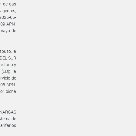
ón de gas
vigentes,
2026-66-
409-APN-
 mayo de
puso: la
 DEL SUR
arifario y
(ED); la
rvicio de
-705-APN-
or dicha
#ENARGAS
istema de
rifarios