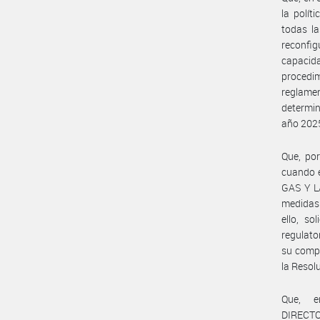
la polít
todas la
reconfig
capacida
procedi
reglamen
determin
año 2025
Que, por
cuando 
GAS Y LA
medidas 
ello, so
regulato
su compe
la Resol
Que, e
DIRECT