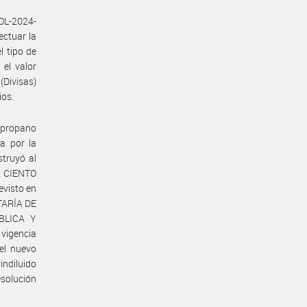
SOL-2024-
ctuar la
l tipo de
 el valor
Divisas)
ios.
s propano
a por la
truyó al
R CIENTO
evisto en
ETARÍA DE
BLICA Y
 vigencia
 el nuevo
indiluido
esolución