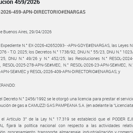
ución 459/2026
-2026-459-APN-DIRECTORIO#ENARGAS
de Buenos Aires, 29/04/2026
l Expediente N.° EX-2026-42652093- -APN-GDYE#ENARGAS, las Leyes N.
.076 - T.O. 2025; los Decretos N.° 1738/92, DNU N.° 55/23, DNU N.° 102
/25, DNU N.° 49/26 y N.° 452/25; las Resoluciones N.° RESOL-2024
 RESOL-2025-278-APN-SE#MEC, N.° RESOL-2026-23-APN-SE#MEC, N.
-APN-SE#MEC y RESOL-2026-409-APN-DIRECTORIO#ENARGAS; y
ERANDO:
el Decreto N.° 2456/1992 se le otorgó una licencia para prestar el servici
ibución de gas a CAMUZZI GAS PAMPEANA S.A. (en adelante la “Licenciatar
 el Artículo 3° de la Ley N.° 17.319 se estableció que el PODER E
L fijará la política nacional con respecto a las actividades relati
ión, procesamiento, transporte, almacenaje, industrialización y comerci