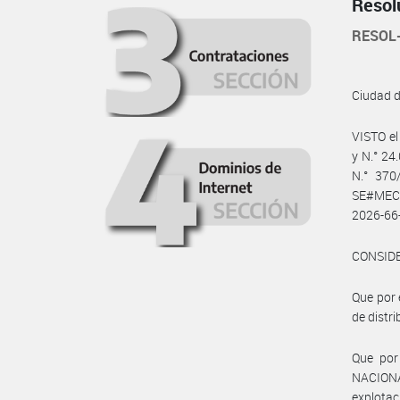
Resol
RESOL
Ciudad 
VISTO e
y N.° 24
N.° 370
SE#MEC,
2026-66
CONSID
Que por 
de distr
Que por
NACIONA
explotac