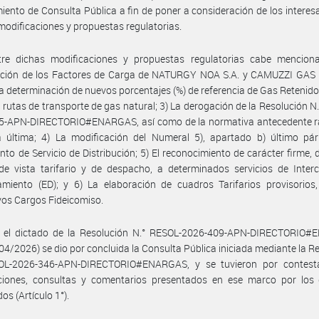
iento de Consulta Pública a fin de poner a consideración de los intere
 modificaciones y propuestas regulatorias.
tre dichas modificaciones y propuestas regulatorias cabe menciona
ación de los Factores de Carga de NATURGY NOA S.A. y CAMUZZI GAS
 La determinación de nuevos porcentajes (%) de referencia de Gas Retenido
s rutas de transporte de gas natural; 3) La derogación de la Resolución N
5-APN-DIRECTORIO#ENARGAS, así como de la normativa antecedente ra
 última; 4) La modificación del Numeral 5), apartado b) último párr
to de Servicio de Distribución; 5) El reconocimiento de carácter firme, 
de vista tarifario y de despacho, a determinados servicios de Inter
miento (ED); y 6) La elaboración de cuadros Tarifarios provisorios,
vos Cargos Fideicomiso.
 el dictado de la Resolución N.° RESOL-2026-409-APN-DIRECTORIO
/04/2026) se dio por concluida la Consulta Pública iniciada mediante la R
OL-2026-346-APN-DIRECTORIO#ENARGAS, y se tuvieron por contest
ciones, consultas y comentarios presentados en ese marco por los d
os (Artículo 1°).