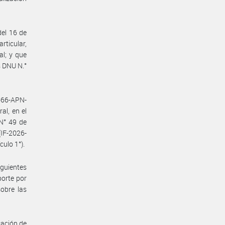
del 16 de
rticular,
al; y que
s DNU N.°
-66-APN-
al, en el
 N° 49 de
IF-2026-
ulo 1°).
guientes
porte por
sobre las
cación de