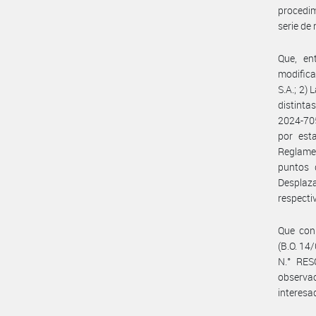
procedim
serie de
Que, en
modific
S.A.; 2)
distinta
2024-70
por esta
Reglamen
puntos 
Desplaza
respecti
Que con
(B.O. 14
N.° RES
observa
interesad