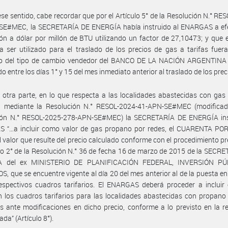
ese sentido, cabe recordar que por el Artículo 5° de la Resolución N.° RE
SE#MEC, la SECRETARÍA DE ENERGÍA había instruido al ENARGAS a efe
ón a dólar por millón de BTU utilizando un factor de 27,10473; y que e
 ser utilizado para el traslado de los precios de gas a tarifas fuera
o del tipo de cambio vendedor del BANCO DE LA NACIÓN ARGENTINA (
o entre los días 1° y 15 del mes inmediato anterior al traslado de los prec
 otra parte, en lo que respecta a las localidades abastecidas con ga
do, mediante la Resolución N.° RESOL-2024-41-APN-SE#MEC (modificad
ión N.° RESOL-2025-278-APN-SE#MEC) la SECRETARÍA DE ENERGÍA ins
 “…a incluir como valor de gas propano por redes, el CUARENTA PO
l valor que resulte del precio calculado conforme con el procedimiento pr
ulo 2° de la Resolución N.° 36 de fecha 16 de marzo de 2015 de la SECR
A del ex MINISTERIO DE PLANIFICACIÓN FEDERAL, INVERSIÓN PÚ
S, que se encuentre vigente al día 20 del mes anterior al de la puesta en
espectivos cuadros tarifarios. El ENARGAS deberá proceder a incluir
n los cuadros tarifarios para las localidades abastecidas con propano 
s ante modificaciones en dicho precio, conforme a lo previsto en la r
da” (Artículo 8°).