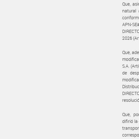
Que, asi
natural 
conforme
APN-SE#
DIRECTO
2026 (Art
Que, ad
modific
S.A. (Art
de desp
modifica
Distribu
DIRECTO
resolució
Que, po
difirió 
transpo
correspo