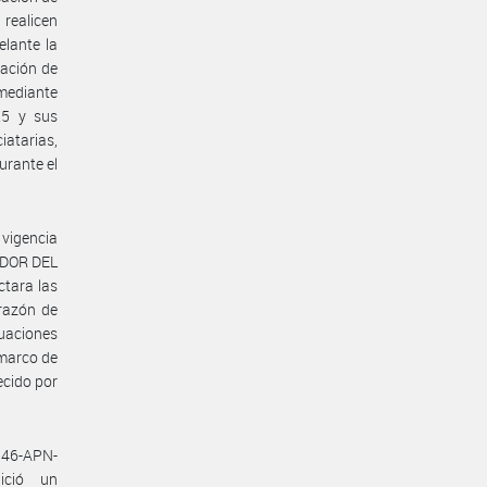
 realicen
elante la
nación de
 mediante
25 y sus
atarias,
urante el
 vigencia
ADOR DEL
ctara las
 razón de
uaciones
 marco de
ecido por
46-APN-
ició un