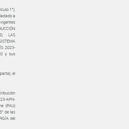
culo 1°),
sladado a
 vigentes
ODUCCIÓN
O, LAS
 SISTEMA
S 2023-
20 y sus
arte), el
stribución
-23-APN-
me (PAU)
5° de las
RGÍA del