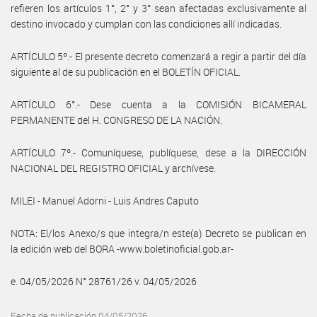
refieren los artículos 1°, 2° y 3° sean afectadas exclusivamente al
destino invocado y cumplan con las condiciones allí indicadas.
ARTÍCULO 5º.- El presente decreto comenzará a regir a partir del día
siguiente al de su publicación en el BOLETÍN OFICIAL.
ARTÍCULO 6°.- Dese cuenta a la COMISIÓN BICAMERAL
PERMANENTE del H. CONGRESO DE LA NACIÓN.
ARTÍCULO 7º.- Comuníquese, publíquese, dese a la DIRECCIÓN
NACIONAL DEL REGISTRO OFICIAL y archívese.
MILEI - Manuel Adorni - Luis Andres Caputo
NOTA: El/los Anexo/s que integra/n este(a) Decreto se publican en
la edición web del BORA -www.boletinoficial.gob.ar-
e. 04/05/2026 N° 28761/26 v. 04/05/2026
Fecha de publicación 04/05/2026