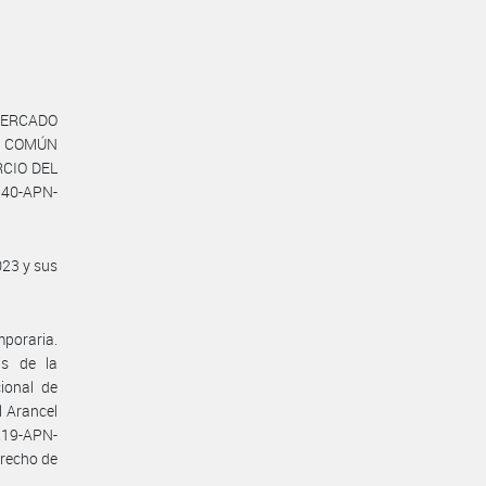
 MERCADO
DO COMÚN
RCIO DEL
840-APN-
023 y sus
mporaria.
as de la
ional de
l Arancel
219-APN-
erecho de