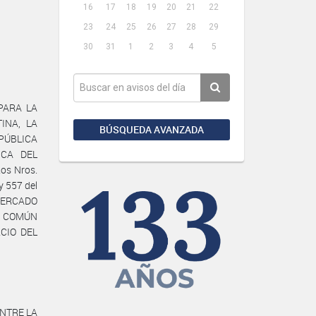
16
17
18
19
20
21
22
23
24
25
26
27
28
29
30
31
1
2
3
4
5
 PARA LA
INA, LA
BÚSQUEDA AVANZADA
EPÚBLICA
ICA DEL
os Nros.
y 557 del
 MERCADO
DO COMÚN
RCIO DEL
ENTRE LA