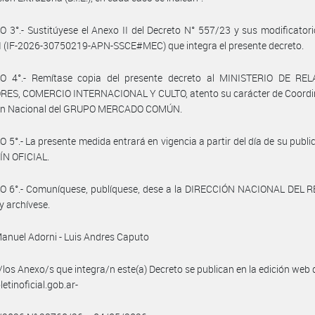
 3°.- Sustitúyese el Anexo II del Decreto N° 557/23 y sus modificatori
 (IF-2026-30750219-APN-SSCE#MEC) que integra el presente decreto.
O 4°.- Remítase copia del presente decreto al MINISTERIO DE RE
RES, COMERCIO INTERNACIONAL Y CULTO, atento su carácter de Coordi
ión Nacional del GRUPO MERCADO COMÚN.
 5°.- La presente medida entrará en vigencia a partir del día de su publi
ÍN OFICIAL.
O 6°.- Comuníquese, publíquese, dese a la DIRECCIÓN NACIONAL DEL 
y archívese.
Manuel Adorni - Luis Andres Caputo
/los Anexo/s que integra/n este(a) Decreto se publican en la edición web
etinoficial.gob.ar-