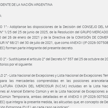
IDENTE DE LA NACIÓN ARGENTINA
A:
O 1°.- Adóptanse las disposiciones de la Decisión del CONSEJO DEL
° 1/25 del 25 de junio de 2025, de la Resolución del GRUPO MERCA
0 del 26 de enero de 2021 y de la Directiva de la COMISIÓN DE COME
R N° 68/21 del 30 de julio de 2021, que como ANEXO I (IF-2026-30750
) forman parte integrante del presente decreto.
 2°.- Sustitúyese el artículo 2° del Decreto N° 557 del 25 de octubre de 2
orios por el siguiente:
O 2°.- Lista Nacional de Excepciones y Lista Nacional de Excepciones Te
 para las mercaderías comprendidas en las posiciones arancelari
ATURA COMÚN DEL MERCOSUR (N.C.M.) incluidas en la Lista Nac
nes al Arancel Externo Común y en la Lista Nacional de Excepciones a
 Común Temporaria, ambas detalladas en el ANEXO II (IF-2026-30750
) que integra la presente medida, las alícuotas que, en concepto de D
ión Extrazona (D.I.E.), en cada caso se indican”.