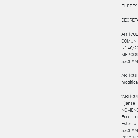
EL PRES
DECRET
ARTÍCUL
COMÚN N
N° 46/2
MERCOSU
SSCE#MEC
ARTÍCULO
modificat
“ARTÍCUL
Fíjanse
NOMENCL
Excepcio
Externo
SSCE#MEC
Importac