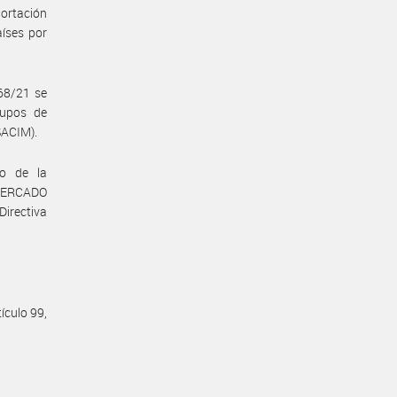
ortación
íses por
68/21 se
Cupos de
SACIM).
co de la
 MERCADO
irectiva
ículo 99,