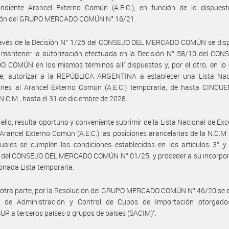
ondiente Arancel Externo Común (A.E.C.), en función de lo dispuest
ión del GRUPO MERCADO COMÚN N° 16/21.
ravés de la Decisión N° 1/25 del CONSEJO DEL MERCADO COMÚN se disp
 mantener la autorización efectuada en la Decisión N° 58/10 del CON
COMÚN en los mismos términos allí dispuestos y, por el otro, en lo 
ne, autorizar a la REPÚBLICA ARGENTINA a establecer una Lista Nac
ones al Arancel Externo Común (A.E.C.) temporaria, de hasta CINCUE
N.C.M., hasta el 31 de diciembre de 2028.
 ello, resulta oportuno y conveniente suprimir de la Lista Nacional de Ex
 Arancel Externo Común (A.E.C.) las posiciones arancelarias de la N.C.M
uales se cumplen las condiciones establecidas en los artículos 3° y
n del CONSEJO DEL MERCADO COMÚN N° 01/25, y proceder a su incorpor
onada Lista temporaria.
 otra parte, por la Resolución del GRUPO MERCADO COMÚN N° 46/20 se 
a de Administración y Control de Cupos de Importación otorgado
 a terceros países o grupos de países (SACIM)”.