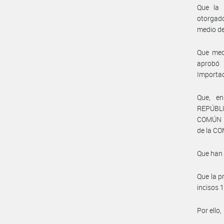
Que la 
otorgad
medio de
Que med
aprobó 
Importac
Que, en
REPÚBLI
COMÚN N
de la C
Que han 
Que la p
incisos 
Por ello,