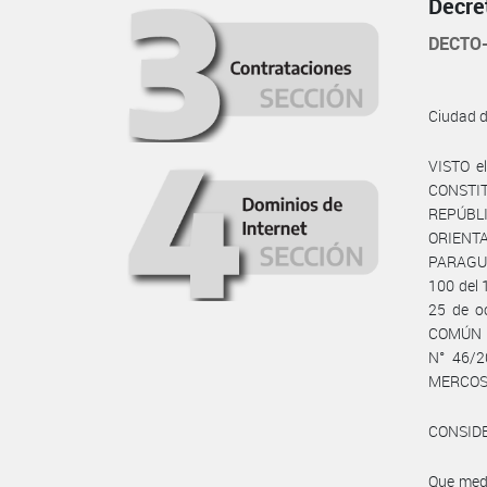
Decre
DECTO-
Ciudad 
VISTO e
CONSTI
REPÚBLI
ORIENT
PARAGUAY
100 del 
25 de o
COMÚN N
N° 46/2
MERCOSUR
CONSID
Que med