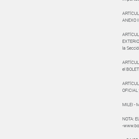
ARTÍCULO
ANEXO II
ARTÍCUL
EXTERIO
la Secc
ARTÍCULO
el BOLET
ARTÍCUL
OFICIAL 
MILEI - 
NOTA: El
-www.bol