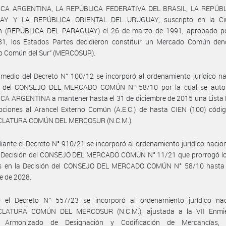
CA ARGENTINA, LA REPÚBLICA FEDERATIVA DEL BRASIL, LA REPÚB
AY Y LA REPÚBLICA ORIENTAL DEL URUGUAY, suscripto en la Ci
n (REPÚBLICA DEL PARAGUAY) el 26 de marzo de 1991, aprobado po
81, los Estados Partes decidieron constituir un Mercado Común de
o Común del Sur” (MERCOSUR).
medio del Decreto N° 100/12 se incorporó al ordenamiento jurídico na
n del CONSEJO DEL MERCADO COMÚN N° 58/10 por la cual se autor
CA ARGENTINA a mantener hasta el 31 de diciembre de 2015 una Lista 
pciones al Arancel Externo Común (A.E.C.) de hasta CIEN (100) códig
LATURA COMÚN DEL MERCOSUR (N.C.M.).
ante el Decreto N° 910/21 se incorporó al ordenamiento jurídico nacion
la Decisión del CONSEJO DEL MERCADO COMÚN N° 11/21 que prorrogó lo
os en la Decisión del CONSEJO DEL MERCADO COMÚN N° 58/10 hasta 
e de 2028.
 el Decreto N° 557/23 se incorporó al ordenamiento jurídico nac
LATURA COMÚN DEL MERCOSUR (N.C.M.), ajustada a la VII Enmie
a Armonizado de Designación y Codificación de Mercancías,