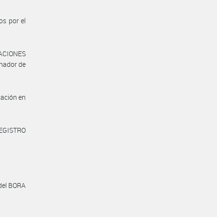
os por el
LACIONES
nador de
cación en
REGISTRO
 del BORA