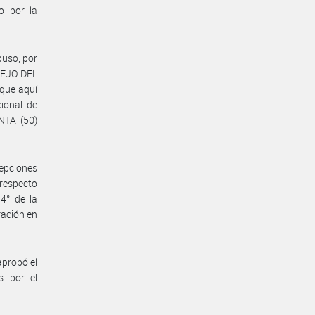
o por la
uso, por
SEJO DEL
que aquí
ional de
NTA (50)
cepciones
 respecto
 4° de la
ación en
aprobó el
s por el