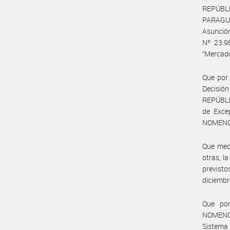
REPÚBLI
PARAGU
Asunció
Nº 23.9
“Mercad
Que por 
Decisió
REPÚBLI
de Exce
NOMENC
Que medi
otras, 
previst
diciembr
Que por
NOMENC
Sistem