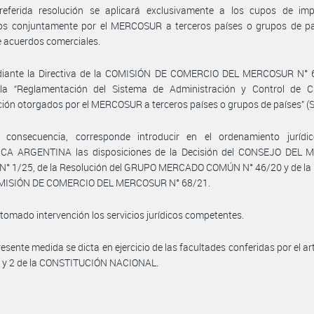
referida resolución se aplicará exclusivamente a los cupos de imp
os conjuntamente por el MERCOSUR a terceros países o grupos de pa
 acuerdos comerciales.
iante la Directiva de la COMISIÓN DE COMERCIO DEL MERCOSUR N° 
la “Reglamentación del Sistema de Administración y Control de 
ión otorgados por el MERCOSUR a terceros países o grupos de países” (
 consecuencia, corresponde introducir en el ordenamiento jurídi
CA ARGENTINA las disposiciones de la Decisión del CONSEJO DEL
° 1/25, de la Resolución del GRUPO MERCADO COMÚN N° 46/20 y de la D
OMISIÓN DE COMERCIO DEL MERCOSUR N° 68/21.
tomado intervención los servicios jurídicos competentes.
resente medida se dicta en ejercicio de las facultades conferidas por el art
1 y 2 de la CONSTITUCIÓN NACIONAL.