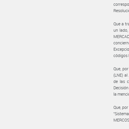
corresp
Resoluc
Que a t
un lado,
MERCADO 
concier
Excepci
códigos 
Que, por
(LNE) al
de las c
Decisió
la menci
Que, por
“Sistem
MERCOSUR