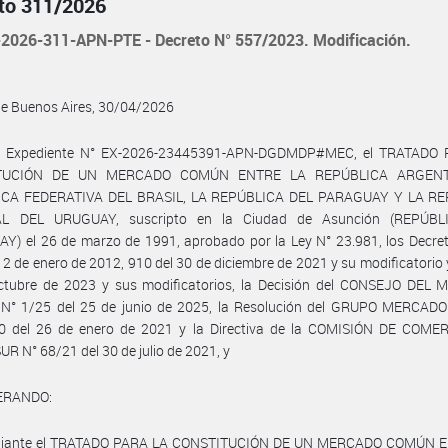
to 311/2026
2026-311-APN-PTE - Decreto N° 557/2023. Modificación.
de Buenos Aires, 30/04/2026
l Expediente N° EX-2026-23445391-APN-DGDMDP#MEC, el TRATADO
TUCIÓN DE UN MERCADO COMÚN ENTRE LA REPÚBLICA ARGENT
CA FEDERATIVA DEL BRASIL, LA REPÚBLICA DEL PARAGUAY Y LA R
AL DEL URUGUAY, suscripto en la Ciudad de Asunción (REPÚBL
) el 26 de marzo de 1991, aprobado por la Ley N° 23.981, los Decret
12 de enero de 2012, 910 del 30 de diciembre de 2021 y su modificatorio 
ctubre de 2023 y sus modificatorios, la Decisión del CONSEJO DEL
° 1/25 del 25 de junio de 2025, la Resolución del GRUPO MERCA
0 del 26 de enero de 2021 y la Directiva de la COMISIÓN DE COME
 N° 68/21 del 30 de julio de 2021, y
ERANDO:
iante el TRATADO PARA LA CONSTITUCIÓN DE UN MERCADO COMÚN 