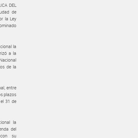
LICA DEL
udad de
r la Ley
nominado
cional la
izó a la
Nacional
os de la
al, entre
s plazos
el 31 de
ional la
nda del
 con su