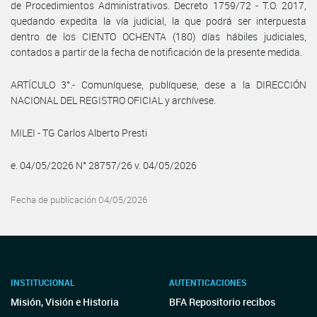
de Procedimientos Administrativos. Decreto 1759/72 - T.O. 2017,
quedando expedita la vía judicial, la que podrá ser interpuesta
dentro de los CIENTO OCHENTA (180) días hábiles judiciales,
contados a partir de la fecha de notificación de la presente medida.
ARTÍCULO 3°.- Comuníquese, publíquese, dese a la DIRECCIÓN
NACIONAL DEL REGISTRO OFICIAL y archívese.
MILEI - TG Carlos Alberto Presti
e. 04/05/2026 N° 28757/26 v. 04/05/2026
Fecha de publicación 04/05/2026
INSTITUCIONAL
AUTENTICACIONES
Misión, Visión e Historia
BFA Repositorio recibos