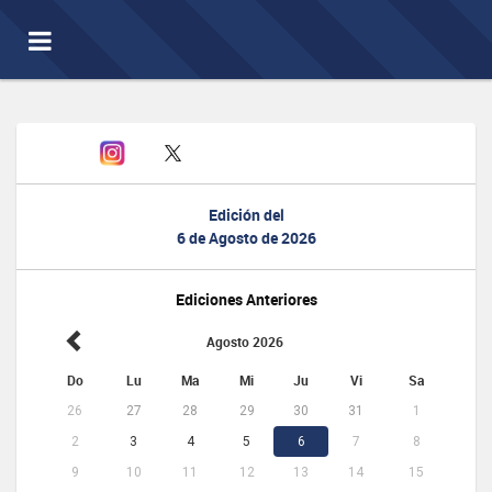
Toggle
navigation
Edición del
6 de Agosto de 2026
Ediciones Anteriores
Agosto 2026
Do
Lu
Ma
Mi
Ju
Vi
Sa
26
27
28
29
30
31
1
2
3
4
5
6
7
8
9
10
11
12
13
14
15