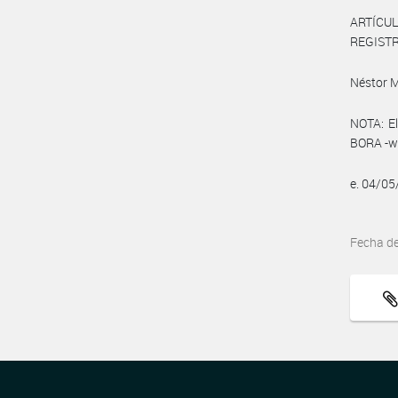
ARTÍCUL
REGISTRO
Néstor 
NOTA: El
BORA -ww
e. 04/0
Fecha d