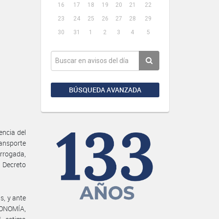
16
17
18
19
20
21
22
23
24
25
26
27
28
29
30
31
1
2
3
4
5
BÚSQUEDA AVANZADA
encia del
ransporte
orrogada,
 Decreto
s, y ante
ECONOMÍA,