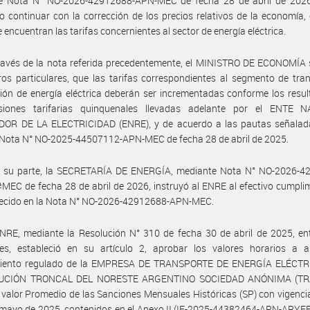
e Nota N° NO-2026-42912688-APN-MEC de fecha 28 de abril de 2026
o continuar con la corrección de los precios relativos de la economía, 
e encuentran las tarifas concernientes al sector de energía eléctrica.
ravés de la nota referida precedentemente, el MINISTRO DE ECONOMÍA 
ros particulares, que las tarifas correspondientes al segmento de tra
ción de energía eléctrica deberán ser incrementadas conforme los resu
isiones tarifarias quinquenales llevadas adelante por el ENTE 
OR DE LA ELECTRICIDAD (ENRE), y de acuerdo a las pautas señalad
 Nota N° NO-2025-44507112-APN-MEC de fecha 28 de abril de 2025.
r su parte, la SECRETARÍA DE ENERGÍA, mediante Nota N° NO-2026-4
EC de fecha 28 de abril de 2026, instruyó al ENRE al efectivo cumpli
blecido en la Nota N° NO-2026-42912688-APN-MEC.
NRE, mediante la Resolución N° 310 de fecha 30 de abril de 2025, en
nes, estableció en su artículo 2, aprobar los valores horarios a ap
iento regulado de la EMPRESA DE TRANSPORTE DE ENERGÍA ELÉCT
BUCIÓN TRONCAL DEL NORESTE ARGENTINO SOCIEDAD ANÓNIMA (T
el valor Promedio de las Sanciones Mensuales Históricas (SP) con vigencia
 mayo de 2025, contenidos en el Anexo II (IF-2025-44382464-APN-ARYE