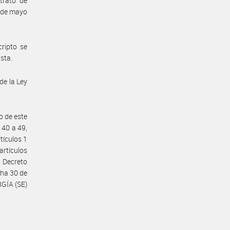
trato de
1 de mayo
ripto se
sta.
 de la Ley
o de este
 40 a 49,
rtículos 1
 artículos
l Decreto
cha 30 de
RGÍA (SE)