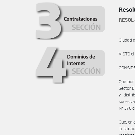
Resol
RESOL
Ciudad 
VISTO e
CONSID
Que por 
Sector E
y distri
sucesiva
N° 370 d
Que, en 
la situa