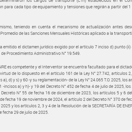
determinaron los cargos de transporte (CTn) establecidos en el Con
n para cada tipo de equipamiento y tensiones que regirán a partir del 
imismo, teniendo en cuenta el mecanismo de actualización antes desc
l Promedio de las Sanciones Mensuales Históricas aplicado a la transporti
 emitido el dictamen jurídico exigido por el artículo 7 inciso d) punto (ii)
 de Procedimiento Administrativo N° 19.549.
NRE es competente y el Interventor se encuentra facultado para el dictad
 virtud de lo dispuesto en el artículo 161 de la Ley N° 27.742, artículos 2,
s a), d) y s) y 60 -y su reglamentación- de la Ley N° 24.065 T.O. 2025, los a
11 -incisos a) y h)- y 19 del Decreto N° 452 de fecha 4 de julio de 2025, los
l Decreto N° 55 de fecha 16 de diciembre de 2023, los artículos 5 y 6 de
de fecha 19 de noviembre de 2024, el artículo 2 del Decreto N° 370 de fe
2025 y los artículos 2, 3 y 4 de la Resolución de la SECRETARÍA DE ENE
e fecha 29 de julio de 2025.