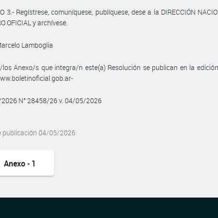
O 3.- Regístrese, comuníquese, publíquese, dese a la DIRECCIÓN NACI
 OFICIAL y archívese.
Marcelo Lamboglia
/los Anexo/s que integra/n este(a) Resolución se publican en la edició
w.boletinoficial.gob.ar-
5/2026 N° 28458/26 v. 04/05/2026
e publicación 04/05/2026
Anexo - 1