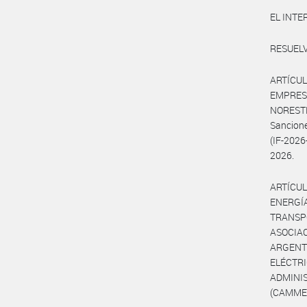
EL INTE
RESUELV
ARTÍCUL
EMPRES
NORESTE
Sancione
(IF-202
2026.
ARTÍCUL
ENERGÍ
TRANSPO
ASOCIA
ARGENT
ELÉCT
ADMINI
(CAMMES