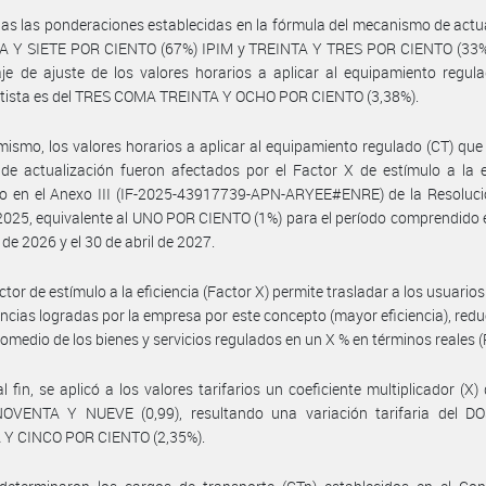
as las ponderaciones establecidas en la fórmula del mecanismo de actu
A Y SIETE POR CIENTO (67%) IPIM y TREINTA Y TRES POR CIENTO (33%) 
je de ajuste de los valores horarios a aplicar al equipamiento regul
rtista es del TRES COMA TREINTA Y OCHO POR CIENTO (3,38%).
mismo, los valores horarios a aplicar al equipamiento regulado (CT) que 
de actualización fueron afectados por el Factor X de estímulo a la e
o en el Anexo III (IF-2025-43917739-APN-ARYEE#ENRE) de la Resoluc
025, equivalente al UNO POR CIENTO (1%) para el período comprendido e
de 2026 y el 30 de abril de 2027.
ctor de estímulo a la eficiencia (Factor X) permite trasladar a los usuario
ncias logradas por la empresa por este concepto (mayor eficiencia), redu
romedio de los bienes y servicios regulados en un X % en términos reales (
al fin, se aplicó a los valores tarifarios un coeficiente multiplicador (X
VENTA Y NUEVE (0,99), resultando una variación tarifaria del 
 Y CINCO POR CIENTO (2,35%).