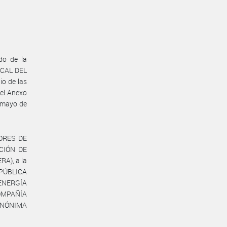
do de la
CAL DEL
o de las
 el Anexo
 mayo de
DORES DE
CIÓN DE
A), a la
PÚBLICA
ENERGÍA
MPAÑÍA
ANÓNIMA