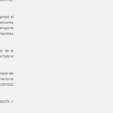
probó el
anciones
ransporte
Empresas
or de la
e todo el
neral del
recios al
Y CENSOS
REINTA Y