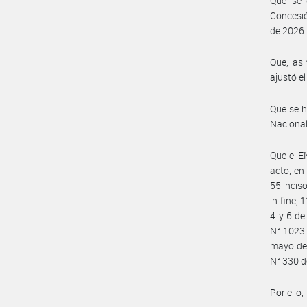
Que se 
Concesió
de 2026.
Que, as
ajustó e
Que se ha
Nacional
Que el E
acto, en
55 inciso
in fine, 
4 y 6 de
N° 1023 
mayo de 
N° 330 d
Por ello,