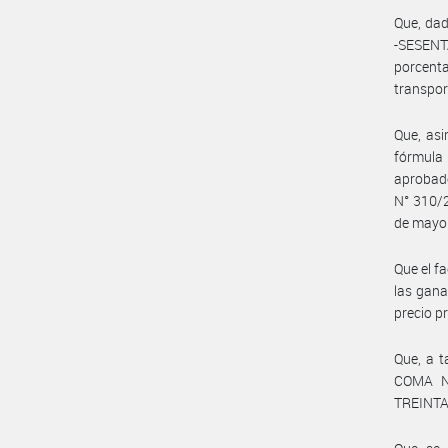
Que, dad
-SESENT
porcenta
transpo
Que, asi
fórmula 
aprobad
N° 310/2
de mayo 
Que el fa
las gana
precio p
Que, a t
COMA NO
TREINTA