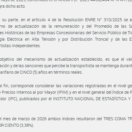
gra dicho acto.
r su parte, en el artículo 4 de la Resolución ENRE N° 310/2025 se a
mo de actualización de la remuneración y del Promedio de las S
s Históricas de las Empresas Concesionarias del Servicio Público de T
gía Eléctrica en Alta Tensión y por Distribución Troncal y de las 
tistas Independientes.
 objetivo del mecanismo de actualización establecido, es que el val
ción y de las sanciones que percibe la transportista se mantenga durant
tarifario de CINCO (5) años en términos reales.
al fin, corresponde considerar las variaciones registradas en el nivel ge
e Precios Internos al por Mayor (IPIM) y en el nivel general del Índice de P
dor (IPC), publicados por el INSTITUTO NACIONAL DE ESTADÍSTICA 
el mes de marzo de 2026 ambos índices resultaron del TRES COMA T
R CIENTO (3,38%).