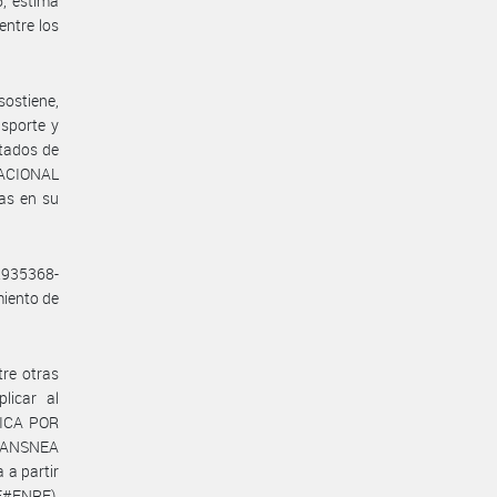
, estima
entre los
sostiene,
nsporte y
ltados de
NACIONAL
as en su
2935368-
miento de
tre otras
licar al
RICA POR
RANSNEA
 a partir
E#ENRE),