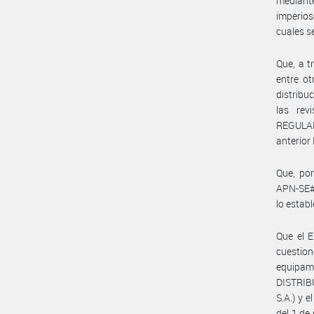
mediant
imperios
cuales s
Que, a t
entre ot
distribu
las rev
REGULAD
anterior
Que, po
APN-SE#M
lo esta
Que el E
cuestio
equipam
DISTRI
S.A.) y 
del 1 de