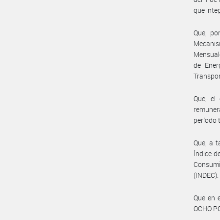
que inte
Que, po
Mecanis
Mensuale
de Ener
Transpor
Que, el
remunera
período 
Que, a t
Índice d
Consumi
(INDEC).
Que en 
OCHO PO