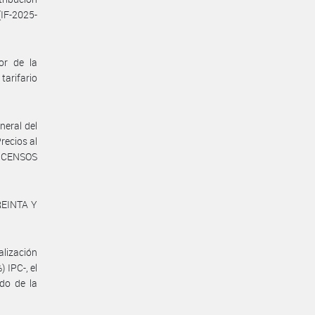
IF-2025-
or de la
tarifario
neral del
recios al
Y CENSOS
REINTA Y
alización
IPC-, el
ado de la