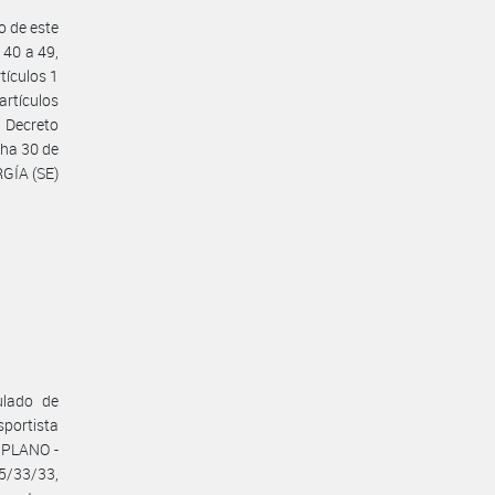
o de este
 40 a 49,
rtículos 1
 artículos
l Decreto
cha 30 de
RGÍA (SE)
ulado de
portista
TIPLANO -
5/33/33,