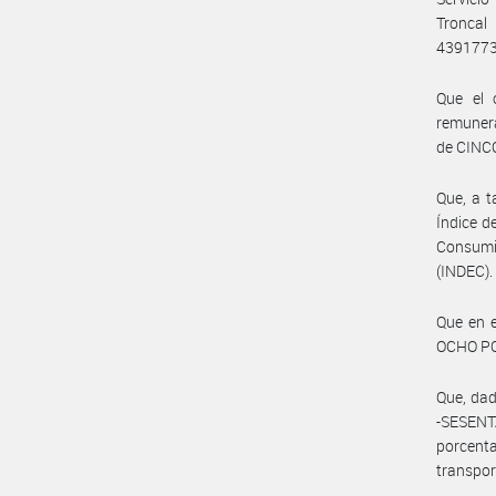
Troncal
4391773
Que el 
remunera
de CINCO
Que, a t
Índice d
Consumi
(INDEC).
Que en 
OCHO PO
Que, dad
-SESENT
porcenta
transpo