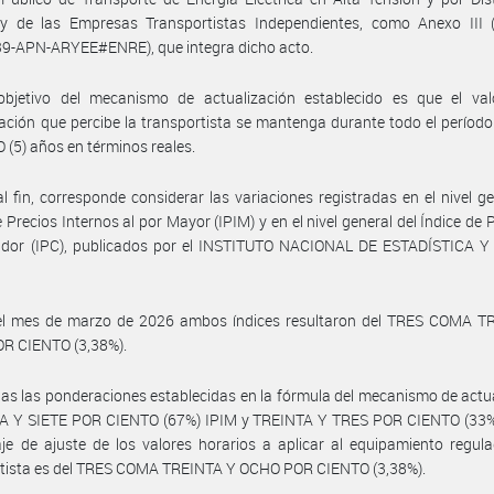
 y de las Empresas Transportistas Independientes, como Anexo III (
9-APN-ARYEE#ENRE), que integra dicho acto.
objetivo del mecanismo de actualización establecido es que el val
ción que percibe la transportista se mantenga durante todo el período 
 (5) años en términos reales.
al fin, corresponde considerar las variaciones registradas en el nivel ge
e Precios Internos al por Mayor (IPIM) y en el nivel general del Índice de P
dor (IPC), publicados por el INSTITUTO NACIONAL DE ESTADÍSTICA 
el mes de marzo de 2026 ambos índices resultaron del TRES COMA T
R CIENTO (3,38%).
as las ponderaciones establecidas en la fórmula del mecanismo de actu
A Y SIETE POR CIENTO (67%) IPIM y TREINTA Y TRES POR CIENTO (33%) 
je de ajuste de los valores horarios a aplicar al equipamiento regul
rtista es del TRES COMA TREINTA Y OCHO POR CIENTO (3,38%).