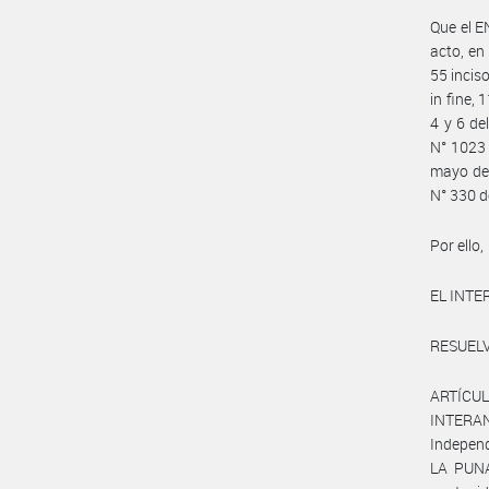
Que el E
acto, en
55 inciso
in fine, 
4 y 6 de
N° 1023 
mayo de 
N° 330 d
Por ello,
EL INTE
RESUELV
ARTÍCUL
INTERAN
Independ
LA PUNA