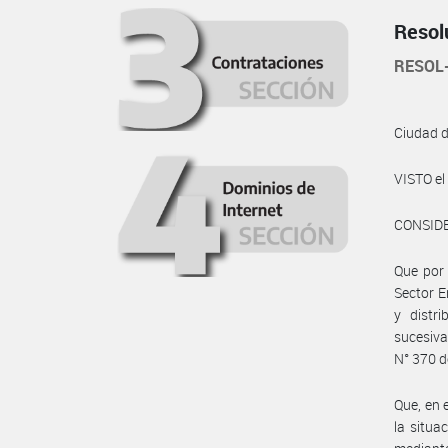
Resol
RESOL
Ciudad 
VISTO e
CONSID
Que por 
Sector E
y distri
sucesiva
N° 370 d
Que, en 
la situa