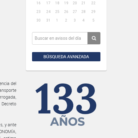
16
17
18
19
20
21
22
23
24
25
26
27
28
29
30
31
1
2
3
4
5
BÚSQUEDA AVANZADA
encia del
ransporte
orrogada,
 Decreto
s, y ante
ECONOMÍA,