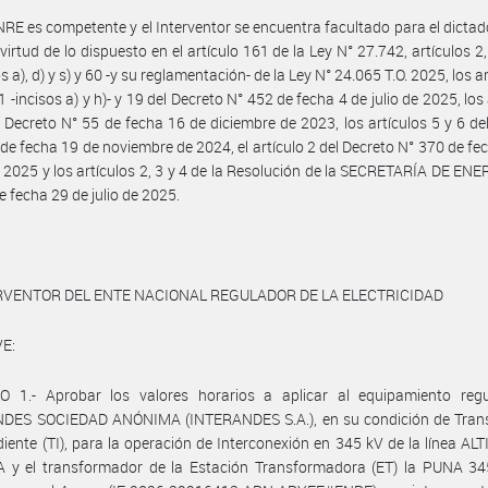
NRE es competente y el Interventor se encuentra facultado para el dictad
 virtud de lo dispuesto en el artículo 161 de la Ley N° 27.742, artículos 2,
s a), d) y s) y 60 -y su reglamentación- de la Ley N° 24.065 T.O. 2025, los a
11 -incisos a) y h)- y 19 del Decreto N° 452 de fecha 4 de julio de 2025, los
l Decreto N° 55 de fecha 16 de diciembre de 2023, los artículos 5 y 6 de
de fecha 19 de noviembre de 2024, el artículo 2 del Decreto N° 370 de fe
2025 y los artículos 2, 3 y 4 de la Resolución de la SECRETARÍA DE ENE
e fecha 29 de julio de 2025.
RVENTOR DEL ENTE NACIONAL REGULADOR DE LA ELECTRICIDAD
E:
O 1.- Aprobar los valores horarios a aplicar al equipamiento reg
DES SOCIEDAD ANÓNIMA (INTERANDES S.A.), en su condición de Trans
iente (TI), para la operación de Interconexión en 345 kV de la línea AL
 y el transformador de la Estación Transformadora (ET) la PUNA 34