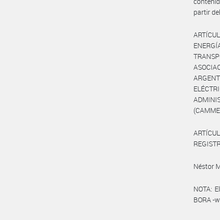
conteni
partir d
ARTÍCUL
ENERGÍ
TRANSPO
ASOCIA
ARGENT
ELÉCT
ADMINI
(CAMMES
ARTÍCUL
REGISTRO
Néstor 
NOTA: El
BORA -ww