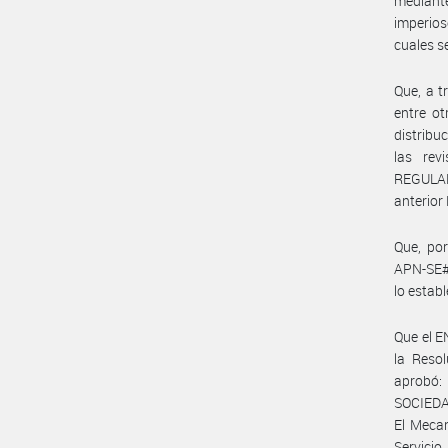
mediant
imperios
cuales s
Que, a t
entre ot
distribu
las rev
REGULAD
anterior
Que, po
APN-SE#M
lo esta
Que el E
la Reso
aprobó:
SOCIEDAD
El Mecan
Servicio