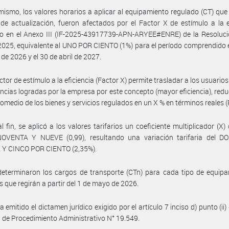
mismo, los valores horarios a aplicar al equipamiento regulado (CT) que 
de actualización, fueron afectados por el Factor X de estímulo a la e
o en el Anexo III (IF-2025-43917739-APN-ARYEE#ENRE) de la Resoluc
025, equivalente al UNO POR CIENTO (1%) para el período comprendido e
de 2026 y el 30 de abril de 2027.
ctor de estímulo a la eficiencia (Factor X) permite trasladar a los usuario
ncias logradas por la empresa por este concepto (mayor eficiencia), redu
romedio de los bienes y servicios regulados en un X % en términos reales (
al fin, se aplicó a los valores tarifarios un coeficiente multiplicador (X
VENTA Y NUEVE (0,99), resultando una variación tarifaria del 
 Y CINCO POR CIENTO (2,35%).
eterminaron los cargos de transporte (CTn) para cada tipo de equipa
s que regirán a partir del 1 de mayo de 2026.
 emitido el dictamen jurídico exigido por el artículo 7 inciso d) punto (ii)
 de Procedimiento Administrativo N° 19.549.