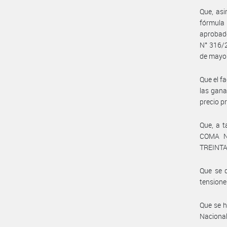
Que, asi
fórmula 
aprobad
N° 316/2
de mayo 
Que el fa
las gana
precio p
Que, a t
COMA NO
TREINTA
Que se d
tensione
Que se ha
Nacional