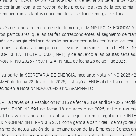
e Nota N° NO-2026-42912688-APN-MEC de fecha 28 de abril de 2026
o continuar con la corrección de los precios relativos de la economía, 
e encuentran las tarifas concernientes al sector de energía eléctrica.
ravés de la nota referida precedentemente, el MINISTRO DE ECONOMÍA 
ros particulares, que las tarifas correspondientes al segmento de tra
ción de energía eléctrica deberán ser incrementadas conforme los resu
isiones tarifarias quinquenales llevadas adelante por el ENTE 
OR DE LA ELECTRICIDAD (ENRE), y de acuerdo a las pautas señalad
 Nota N° NO-2025-44507112-APN-MEC de fecha 28 de abril de 2025.
r su parte, la SECRETARÍA DE ENERGÍA, mediante Nota N° NO-2026-4
EC de fecha 28 de abril de 2026, instruyó al ENRE al efectivo cumpli
blecido en la Nota N° NO-2026-42912688-APN-MEC.
NRE, a través de la Resolución N° 316 de fecha 30 de abril de 2025, rectif
lución ENRE N° 594 de fecha 18 de agosto de 2025, entre otras cue
 a) Los valores horarios a aplicar al equipamiento regulado de IN
 ANÓNIMA (INTERANDES S.A.), con vigencia a partir del 1 de mayo de 2
ismo de actualización de la remuneración de las Empresas Concesiona
 Público de Transporte de Energía Eléctrica en Alta Tensión y por Dis