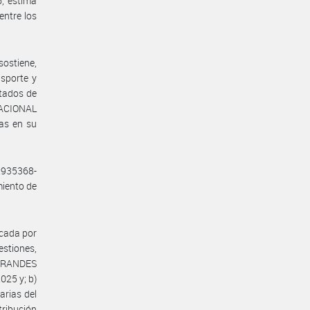
, estima
entre los
sostiene,
nsporte y
ltados de
NACIONAL
as en su
2935368-
miento de
icada por
stiones,
TERANDES
025 y; b)
rias del
tribución