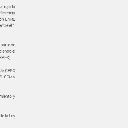
arroja la
ficiencia
ión ENRE
ntre el 1
s parte de
ciendo el
RPI-X).
) de CERO
DOS COMA
miento y
 de la Ley