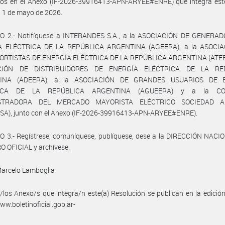
dos en el Anexo (IF-2026-39916413-APN-ARYEE#ENRE) que integra este
el 1 de mayo de 2026.
O 2.- Notifíquese a INTERANDES S.A., a la ASOCIACIÓN DE GENERA
A ELÉCTRICA DE LA REPÚBLICA ARGENTINA (AGEERA), a la ASOCIA
RTISTAS DE ENERGÍA ELÉCTRICA DE LA REPÚBLICA ARGENTINA (ATEER
CIÓN DE DISTRIBUIDORES DE ENERGÍA ELÉCTRICA DE LA RE
INA (ADEERA), a la ASOCIACIÓN DE GRANDES USUARIOS DE 
RICA DE LA REPÚBLICA ARGENTINA (AGUEERA) y a la CO
STRADORA DEL MERCADO MAYORISTA ELÉCTRICO SOCIEDAD 
A), junto con el Anexo (IF-2026-39916413-APN-ARYEE#ENRE).
O 3.- Regístrese, comuníquese, publíquese, dese a la DIRECCIÓN NACI
 OFICIAL y archívese.
Marcelo Lamboglia
/los Anexo/s que integra/n este(a) Resolución se publican en la edició
w.boletinoficial.gob.ar-