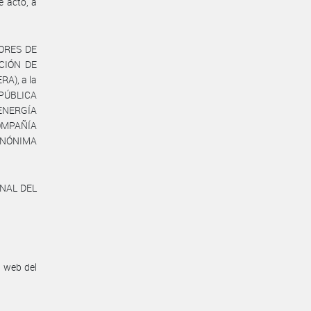
 acto, a
DORES DE
CIÓN DE
A), a la
PÚBLICA
ENERGÍA
MPAÑÍA
ANÓNIMA
ONAL DEL
n web del