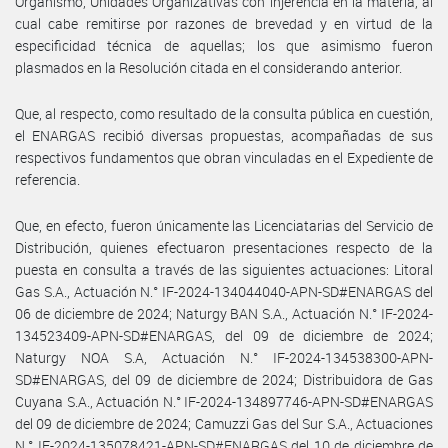
Organismo, Unidades Organizativas con injerencia en la materia, al
cual cabe remitirse por razones de brevedad y en virtud de la
especificidad técnica de aquellas; los que asimismo fueron
plasmados en la Resolución citada en el considerando anterior.
Que, al respecto, como resultado de la consulta pública en cuestión,
el ENARGAS recibió diversas propuestas, acompañadas de sus
respectivos fundamentos que obran vinculadas en el Expediente de
referencia.
Que, en efecto, fueron únicamente las Licenciatarias del Servicio de
Distribución, quienes efectuaron presentaciones respecto de la
puesta en consulta a través de las siguientes actuaciones: Litoral
Gas S.A., Actuación N.° IF-2024-134044040-APN-SD#ENARGAS del
06 de diciembre de 2024; Naturgy BAN S.A., Actuación N.° IF-2024-
134523409-APN-SD#ENARGAS, del 09 de diciembre de 2024;
Naturgy NOA S.A, Actuación N.° IF-2024-134538300-APN-
SD#ENARGAS, del 09 de diciembre de 2024; Distribuidora de Gas
Cuyana S.A., Actuación N.° IF-2024-134897746-APN-SD#ENARGAS
del 09 de diciembre de 2024; Camuzzi Gas del Sur S.A., Actuaciones
N.° IF-2024-135078421-APN-SD#ENARGAS del 10 de diciembre de