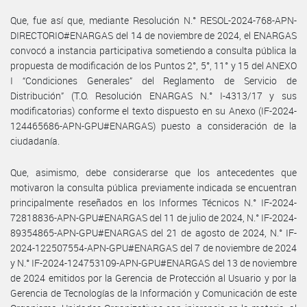
Que, fue así que, mediante Resolución N.° RESOL-2024-768-APN-
DIRECTORIO#ENARGAS del 14 de noviembre de 2024, el ENARGAS
convocó a instancia participativa sometiendo a consulta pública la
propuesta de modificación de los Puntos 2°, 5°, 11° y 15 del ANEXO
I “Condiciones Generales” del Reglamento de Servicio de
Distribución” (T.O. Resolución ENARGAS N.° I-4313/17 y sus
modificatorias) conforme el texto dispuesto en su Anexo (IF-2024-
124465686-APN-GPU#ENARGAS) puesto a consideración de la
ciudadanía.
Que, asimismo, debe considerarse que los antecedentes que
motivaron la consulta pública previamente indicada se encuentran
principalmente reseñados en los Informes Técnicos N.° IF-2024-
72818836-APN-GPU#ENARGAS del 11 de julio de 2024, N.° IF-2024-
89354865-APN-GPU#ENARGAS del 21 de agosto de 2024, N.° IF-
2024-122507554-APN-GPU#ENARGAS del 7 de noviembre de 2024
y N.° IF-2024-124753109-APN-GPU#ENARGAS del 13 de noviembre
de 2024 emitidos por la Gerencia de Protección al Usuario y por la
Gerencia de Tecnologías de la Información y Comunicación de este