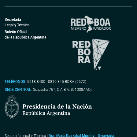
Secretaría
Legal y Técnica
Boletín Oficial
de la República Argentina
TELÉFONOS:
5218-8400 - 0810-345-BORA (2672)
SEDE CENTRAL:
Suipacha 767, C.A.B.A. (C1008AAO)
Secretaría Legal y Técnica |
Dra. María Ibarzabal Murphy - Secretaria