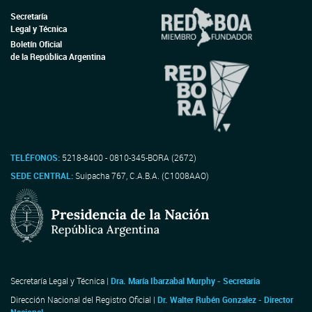
Secretaría
Legal y Técnica
Boletín Oficial
de la República Argentina
TELÉFONOS:
5218-8400 - 0810-345-BORA (2672)
SEDE CENTRAL:
Suipacha 767, C.A.B.A. (C1008AAO)
Secretaría Legal y Técnica |
Dra. María Ibarzabal Murphy - Secretaria
Dirección Nacional del Registro Oficial |
Dr. Walter Rubén Gonzalez - Director
Nacional