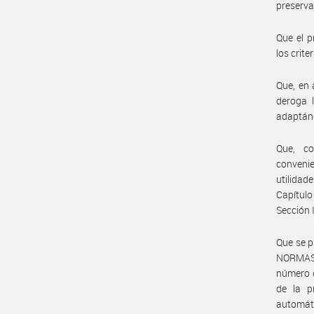
preserva
Que el p
los crit
Que, en 
deroga l
adaptánd
Que, co
convenie
utilidad
Capítulo
Sección 
Que se p
NORMAS (
número d
de la p
automát