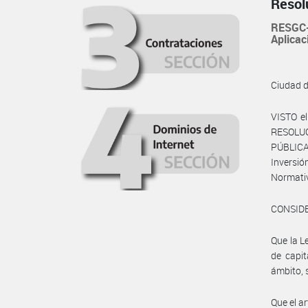
Resol
RESGC-
Aplicac
Ciudad 
VISTO e
RESOLU
PÚBLICA
Inversi
Normativ
CONSID
Que la L
de capit
ámbito, 
Que el a