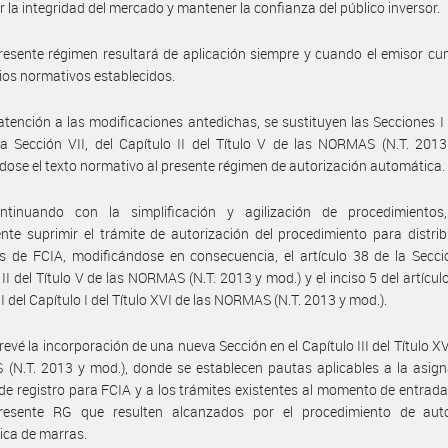
r la integridad del mercado y mantener la confianza del público inversor.
resente régimen resultará de aplicación siempre y cuando el emisor c
erios normativos establecidos.
atención a las modificaciones antedichas, se sustituyen las Secciones I 
a Sección VII, del Capítulo II del Título V de las NORMAS (N.T. 201
ose el texto normativo al presente régimen de autorización automática.
ntinuando con la simplificación y agilización de procedimientos,
nte suprimir el trámite de autorización del procedimiento para distri
es de FCIA, modificándose en consecuencia, el artículo 38 de la Secció
 II del Título V de las NORMAS (N.T. 2013 y mod.) y el inciso 5 del artículo
II del Capítulo I del Título XVI de las NORMAS (N.T. 2013 y mod.).
revé la incorporación de una nueva Sección en el Capítulo III del Título XVI
N.T. 2013 y mod.), donde se establecen pautas aplicables a la asign
e registro para FCIA y a los trámites existentes al momento de entrada
resente RG que resulten alcanzados por el procedimiento de auto
ica de marras.