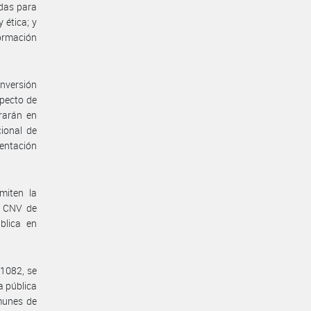
idas para
 ética; y
ormación
Inversión
specto de
trarán en
cional de
mentación
miten la
la CNV de
blica en
 1082, se
a pública
omunes de