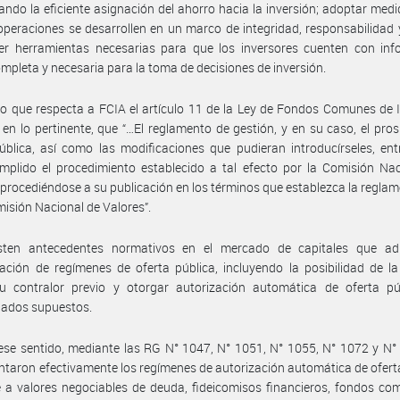
ando la eficiente asignación del ahorro hacia la inversión; adoptar med
operaciones se desarrollen en un marco de integridad, responsabilidad y
cer herramientas necesarias para que los inversores cuenten con inf
ompleta y necesaria para la toma de decisiones de inversión.
lo que respecta a FCIA el artículo 11 de la Ley de Fondos Comunes de 
 en lo pertinente, que “…El reglamento de gestión, y en su caso, el pro
ública, así como las modificaciones que pudieran introducírseles, en
mplido el procedimiento establecido a tal efecto por la Comisión Na
 procediéndose a su publicación en los términos que establezca la regla
misión Nacional de Valores”.
sten antecedentes normativos en el mercado de capitales que ad
iación de regímenes de oferta pública, incluyendo la posibilidad de 
su contralor previo y otorgar autorización automática de oferta pú
nados supuestos.
ese sentido, mediante las RG N° 1047, N° 1051, N° 1055, N° 1072 y N°
taron efectivamente los regímenes de autorización automática de ofert
e a valores negociables de deuda, fideicomisos financieros, fondos c