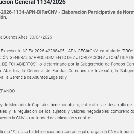
ución General 1134/2026
2026-1134-APN-DIR#CNV - Elaboración Participativa de Nor
ión.
de Buenos Aires, 30/04/2026
l Expediente N° EX-2026-42268405- -APN-GFCI#CNV, caratulado “PRO
CIÓN GENERAL S/ PROCEDIMIENTO DE AUTORIZACIÓN AUTOMÁTICA DE
 DE FCI ABIERTOS”, lo dictaminado por la Subgerencia de Fondos Co
ón Abiertos, la Gerencia de Fondos Comunes de Inversión, la Subger
a, la Gerencia de Asuntos Legales; y
ERANDO:
ey de Mercado de Capitales tiene por objeto, entre otros, el desarrollo de
ales y la regulación de los sujetos y valores negociables comprendi
siendo la CNV su autoridad de aplicación y control.
rtículo 19, inciso h) del mencionado cuerpo legal otorga a la CNV atribuci