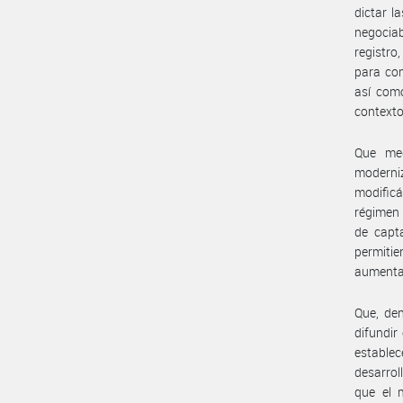
dictar l
negociab
registro
para com
así como
contexto
Que med
moderni
modific
régimen 
de capta
permitie
aumentan
Que, den
difundir
establec
desarrol
que el 