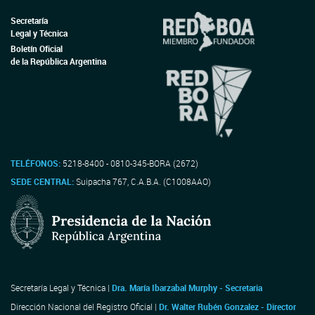
Secretaría
Legal y Técnica
Boletín Oficial
de la República Argentina
TELÉFONOS:
5218-8400 - 0810-345-BORA (2672)
SEDE CENTRAL:
Suipacha 767, C.A.B.A. (C1008AAO)
Secretaría Legal y Técnica |
Dra. María Ibarzabal Murphy - Secretaria
Dirección Nacional del Registro Oficial |
Dr. Walter Rubén Gonzalez - Director