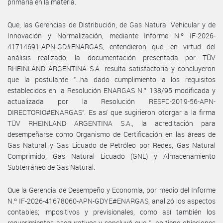
primaria en la materia.
Que, las Gerencias de Distribución, de Gas Natural Vehicular y de
Innovación y Normalización, mediante Informe N.º IF-2026-
41714691-APN-GD#ENARGAS, entendieron que, en virtud del
análisis realizado, la documentación presentada por TÜV
RHEINLAND ARGENTINA S.A. resulta satisfactoria y concluyeron
que la postulante “…ha dado cumplimiento a los requisitos
establecidos en la Resolución ENARGAS N.° 138/95 modificada y
actualizada por la Resolución RESFC-2019-56-APN-
DIRECTORIO#ENARGAS”. Es así que sugirieron otorgar a la firma
TÜV RHEINLAND ARGENTINA S.A., la acreditación para
desempeñarse como Organismo de Certificación en las áreas de
Gas Natural y Gas Licuado de Petróleo por Redes, Gas Natural
Comprimido, Gas Natural Licuado (GNL) y Almacenamiento
Subterráneo de Gas Natural.
Que la Gerencia de Desempeño y Economía, por medio del Informe
N.º IF-2026-41678060-APN-GDYE#ENARGAS, analizó los aspectos
contables; impositivos y previsionales, como así también los
requerimientos asegurativos y concluyó que “…no tiene objeciones